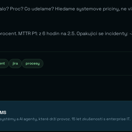
talo? Proc? Co udelame? Hledame systemove priciny, ne vin
ocent. MTTR P1: z 6 hodin na 2.5. Opakujici se incidenty: 
ent
jira
procesy
EMS
ystémy a AI agenty, které drží provoz. 15 let zkušeností s enterprise IT.