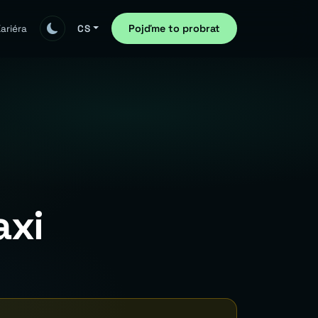
Pojďme to probrat
ariéra
CS
axi