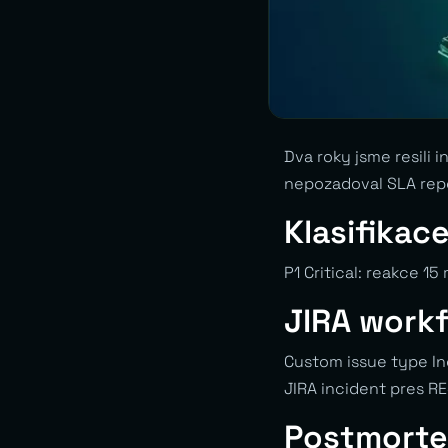
Dva roky jsme resili 
nepozadoval SLA repo
Klasifikac
P1 Critical: reakce 1
JIRA workf
Custom issue type In
JIRA incident pres RE
Postmort