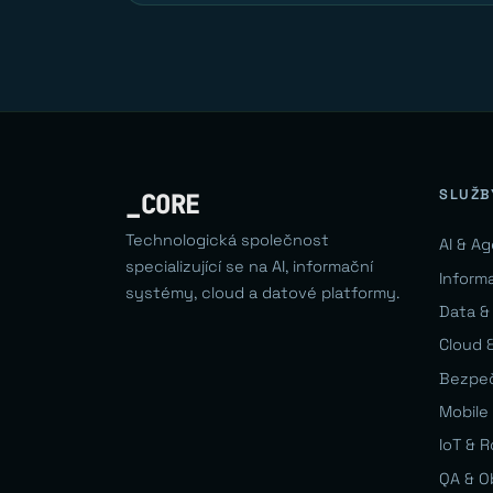
SLUŽB
_CORE
Technologická společnost
AI & A
specializující se na AI, informační
Inform
systémy, cloud a datové platformy.
Data &
Cloud &
Bezpe
Mobile 
IoT & 
QA & O