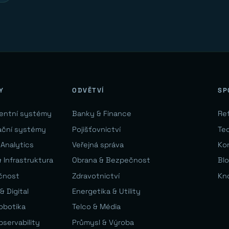
Y
ODVĚTVÍ
SP
gentní systémy
Banky & Finance
Re
ační systémy
Pojišťovnictví
Te
 Analytics
Veřejná správa
Ko
 Infrastruktura
Obrana & Bezpečnost
Bl
čnost
Zdravotnictví
Kn
& Digital
Energetika & Utility
Robotika
Telco & Média
bservability
Průmysl & Výroba