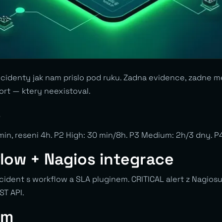
incidenty jak nam prislo pod ruku. Zadna evidence, zadne me
rt — ktery neexistoval.
e
5 min, reseni 4h. P2 High: 30 min/8h. P3 Medium: 2h/3 dny. 
low + Nagios integrace
cident s workflow a SLA pluginem. CRITICAL alert z Nagios
ST API.
em