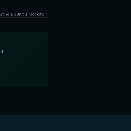
esting s JUnit a Mockito
Od