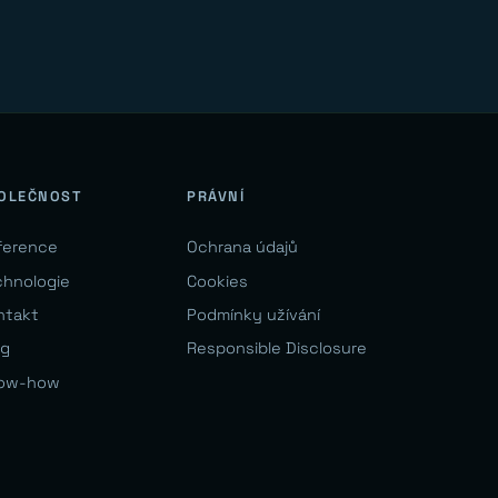
OLEČNOST
PRÁVNÍ
ference
Ochrana údajů
chnologie
Cookies
ntakt
Podmínky užívání
og
Responsible Disclosure
ow-how