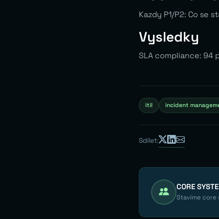
Kazdy P1/P2: Co se s
Vysledky
SLA compliance: 94 pr
itil
incident managem
Sdílet:
CORE SYST
Stavíme core s