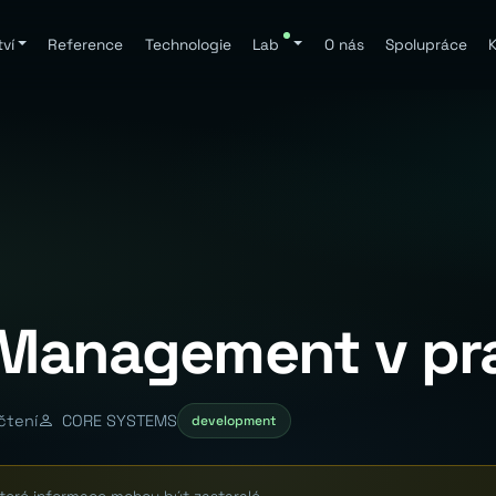
ví
Reference
Technologie
Lab
O nás
Spolupráce
K
t Management v pr
čtení
CORE SYSTEMS
development