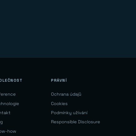
OLEČNOST
PRÁVNÍ
ference
Ochrana údajů
chnologie
Cookies
ntakt
Podmínky užívání
og
Responsible Disclosure
ow-how