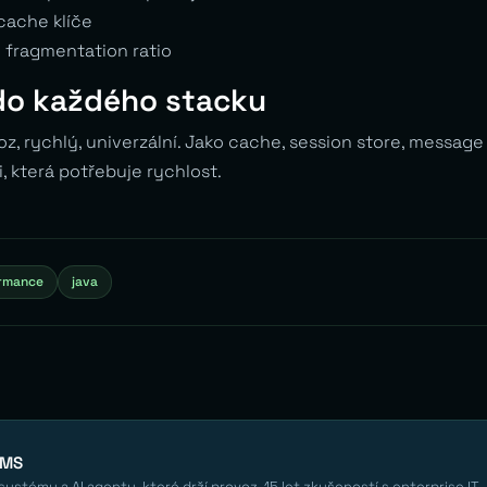
cache klíče
 fragmentation ratio
 do každého stacku
, rychlý, univerzální. Jako cache, session store, message
i, která potřebuje rychlost.
rmance
java
EMS
ystémy a AI agenty, které drží provoz. 15 let zkušeností s enterprise IT.