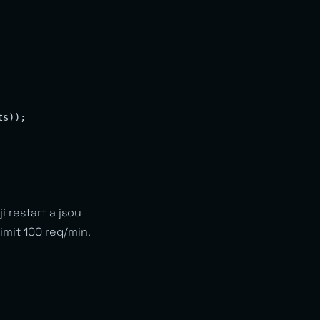
s));

í restart a jsou
limit 100 req/min.