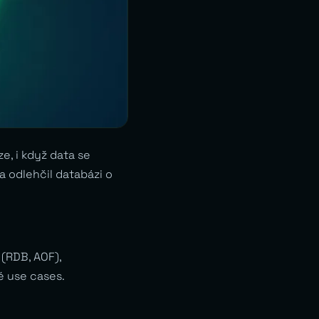
, i když data se
a odlehčil databázi o
 (RDB, AOF),
é use cases.