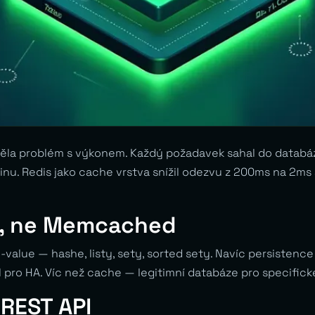
ěla problém s výkonem. Každý požadavek sahal do databáze
nu. Redis jako cache vrstva snížil odezvu z 200ms na 2ms 
s, ne Memcached
-value — hashe, listy, sety, sorted sety. Navíc persistence
l pro HA. Víc než cache — legitimní databáze pro specifick
REST API