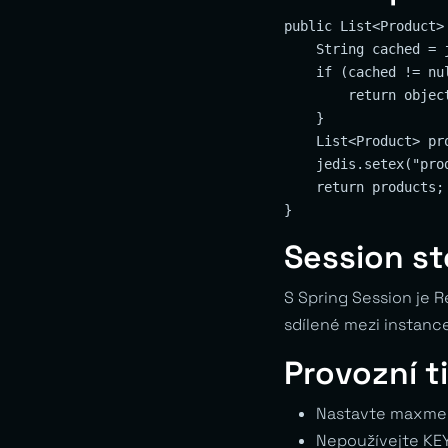
public List<Product> 
    String cached = 
    if (cached != nul
        return objec
    }

    List<Product> pr
    jedis.setex("pro
    return products;

Session sto
S Spring Session je Re
sdílené mezi instancem
Provozní t
Nastavte maxmemo
Nepoužívejte KEY