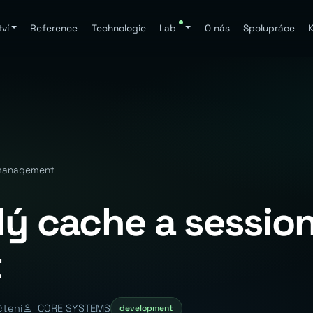
ví
Reference
Technologie
Lab
O nás
Spolupráce
K
 management
lý cache a sessio
t
čtení
CORE SYSTEMS
development