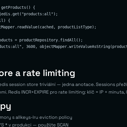
getProducts() {

jedis.get("products:all");

l) {

tMapper.readValue(cached, productListType);

oducts = productRepository.findAll();

ducts:all", 3600, objectMapper.writeValueAsString(product
re a rate limiting
dis session store triviální — jedna anotace. Sessions přežij
i. Redis INCR+EXPIRE pro rate limiting: klíč = IP + minuta, 
ipy
ry s allkeys-lru eviction policy
S * v produkci — použijte SCAN