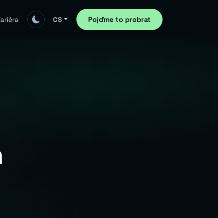
Pojďme to probrat
ariéra
CS
n