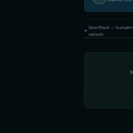
OpenStack — budujeme 
základů
N