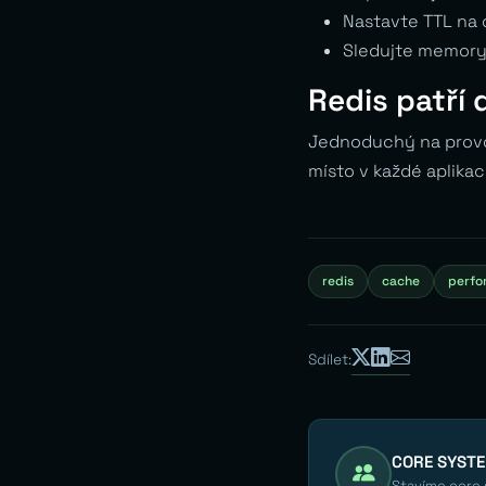
Nastavte TTL na 
Sledujte memory
Redis patří
Jednoduchý na provoz
místo v každé aplikac
redis
cache
perfo
Sdílet:
CORE SYST
Stavíme core s