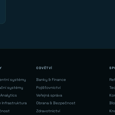
Y
ODVĚTVÍ
SP
gentní systémy
Banky & Finance
Re
ační systémy
Pojišťovnictví
Te
 Analytics
Veřejná správa
Ko
 Infrastruktura
Obrana & Bezpečnost
Bl
čnost
Zdravotnictví
Kn