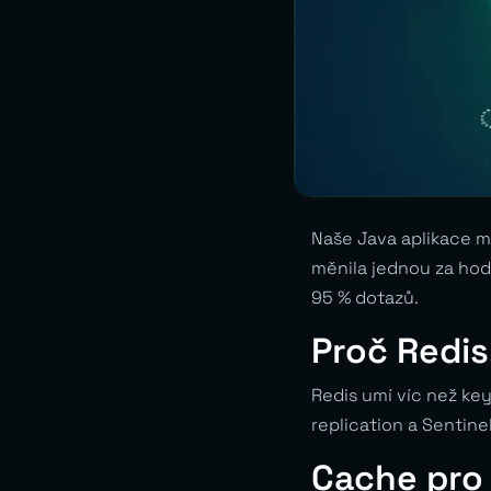
Naše Java aplikace m
měnila jednou za hodi
95 % dotazů.
Proč Redi
Redis umí víc než key
replication a Sentine
Cache pro 