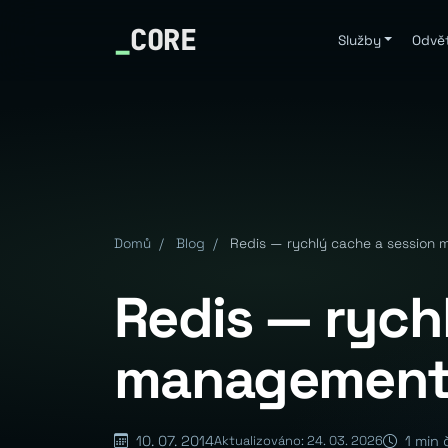
_
CORE
Služby
Odvět
Domů
/
Blog
/
Redis — rychlý cache a session
Redis — rych
managemen
10. 07. 2014
1 min 
Aktualizováno: 24. 03. 2026