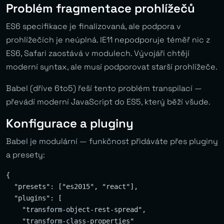
Problém fragmentace prohlížečů
ES6 specifikace je finalizovaná, ale podpora v
prohlížečích je neúplná. IE11 nepodporuje téměř nic z
ES6, Safari zaostává v modulech. Vývojáři chtějí
moderní syntax, ale musí podporovat starší prohlížeče.
Babel (dříve 6to5) řeší tento problém transpilací —
převádí moderní JavaScript do ES5, který běží všude.
Konfigurace a pluginy
Babel je modulární — funkčnost přidáváte přes pluginy
a presety:
{

  "presets": ["es2015", "react"],

  "plugins": [

    "transform-object-rest-spread",

    "transform-class-properties"
