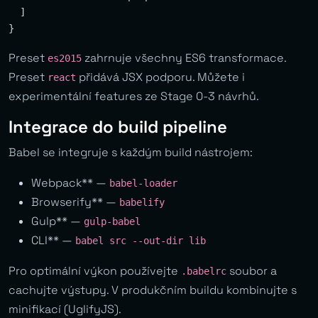
  ]

Preset
zahrnuje všechny ES6 transformace.
es2015
Preset
přidává JSX podporu. Můžete i
react
experimentální features ze Stage 0-3 návrhů.
Integrace do build pipeline
Babel se integruje s každým build nástrojem:
Webpack** —
babel-loader
Browserify** —
babelify
Gulp** —
gulp-babel
CLI** —
babel src --out-dir lib
Pro optimální výkon používejte
soubor a
.babelrc
cachujte výstupy. V produkčním buildu kombinujte s
minifikací (UglifyJS).