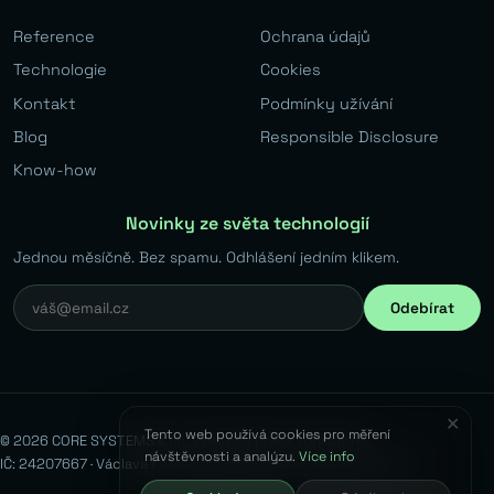
Reference
Ochrana údajů
Technologie
Cookies
Kontakt
Podmínky užívání
Blog
Responsible Disclosure
Know-how
Novinky ze světa technologií
Jednou měsíčně. Bez spamu. Odhlášení jedním klikem.
Odebírat
✕
Tento web používá cookies pro měření
© 2026 CORE SYSTEMS s.r.o. Všechna práva vyhrazena.
návštěvnosti a analýzu.
Více info
IČ: 24207667 · Václava Kovaříka 383, Běchovice, 190 11 Praha 9