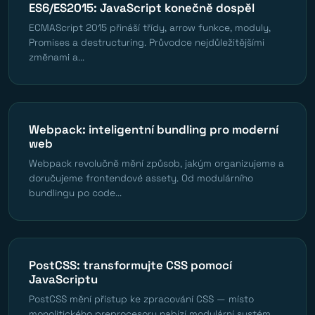
ES6/ES2015: JavaScript konečně dospěl
ECMAScript 2015 přináší třídy, arrow funkce, moduly,
Promises a destructuring. Průvodce nejdůležitějšími
změnami a...
Webpack: inteligentní bundling pro moderní
web
Webpack revolučně mění způsob, jakým organizujeme a
doručujeme frontendové assety. Od modulárního
bundlingu po code...
PostCSS: transformujte CSS pomocí
JavaScriptu
PostCSS mění přístup ke zpracování CSS — místo
monolitického preprocesoru nabízí modulární systém