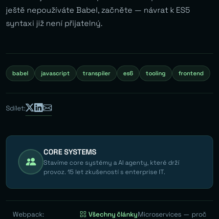
ještě nepoužíváte Babel, začněte — návrat k ES5
syntaxi již není přijatelný.
babel
javascript
transpiler
es6
tooling
frontend
Sdílet:
CORE SYSTEMS
Stavíme core systémy a AI agenty, které drží
provoz. 15 let zkušeností s enterprise IT.
Webpack:
Všechny články
Microservices — proč