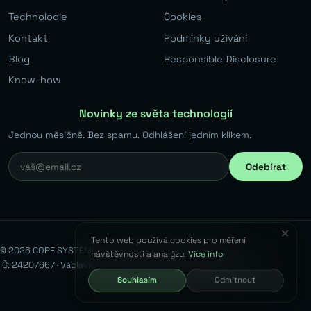
Technologie
Cookies
Kontakt
Podmínky užívání
Blog
Responsible Disclosure
Know-how
Novinky ze světa technologií
Jednou měsíčně. Bez spamu. Odhlášení jedním klikem.
Odebírat
✕
Tento web používá cookies pro měření
© 2026 CORE SYSTEMS s.r.o. Všechna práva vyhrazena.
návštěvnosti a analýzu.
Více info
IČ: 24207667 · Václava Kovaříka 383, Běchovice, 190 11 Praha 9
Souhlasím
Odmítnout