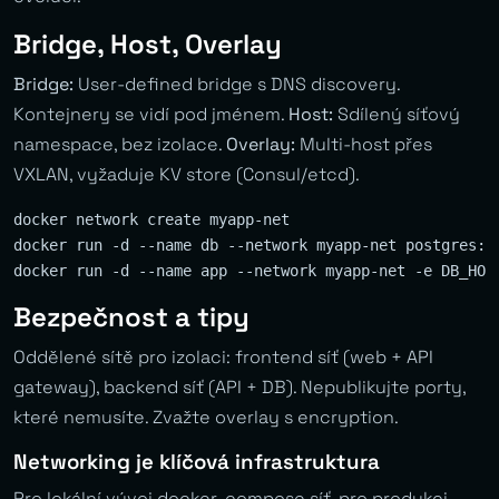
Bridge, Host, Overlay
Bridge:
User-defined bridge s DNS discovery.
Kontejnery se vidí pod jménem.
Host:
Sdílený síťový
namespace, bez izolace.
Overlay:
Multi-host přes
VXLAN, vyžaduje KV store (Consul/etcd).
docker network create myapp-net

docker run -d --name db --network myapp-net postgres:9.
Bezpečnost a tipy
Oddělené sítě pro izolaci: frontend síť (web + API
gateway), backend síť (API + DB). Nepublikujte porty,
které nemusíte. Zvažte overlay s encryption.
Networking je klíčová infrastruktura
Pro lokální vývoj docker-compose síť, pro produkci