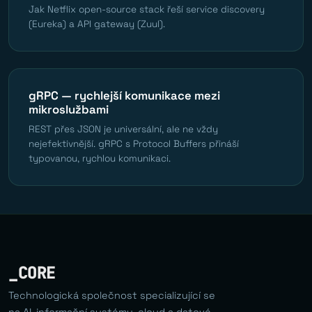
Jak Netflix open-source stack řeší service discovery
(Eureka) a API gateway (Zuul).
gRPC — rychlejší komunikace mezi
mikroslužbami
REST přes JSON je universální, ale ne vždy
nejefektivnější. gRPC s Protocol Buffers přináší
typovanou, rychlou komunikaci.
_CORE
Technologická společnost specializující se
na AI, informační systémy, cloud a datové