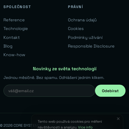
SPOLEČNOST
PRÁVNÍ
Reference
Ochrana údajů
Technologie
Cookies
Kontakt
Podmínky užívání
Blog
Responsible Disclosure
Know-how
Novinky ze světa technologií
Jednou měsíčně. Bez spamu. Odhlášení jedním klikem.
Odebírat
✕
Tento web používá cookies pro měření
© 2026 CORE SYSTEMS s.r.o. Všechna práva vyhrazena.
návštěvnosti a analýzu.
Více info