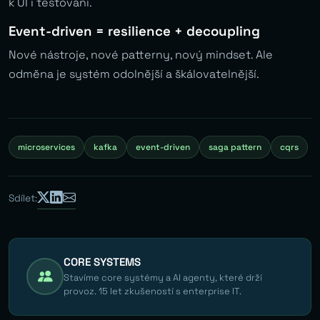
k UI i testování.
Event-driven = resilience + decoupling
Nové nástroje, nové patterny, nový mindset. Ale
odměna je systém odolnější a škálovatelnější.
microservices
kafka
event-driven
saga pattern
cqrs
Sdílet:
CORE SYSTEMS
Stavíme core systémy a AI agenty, které drží
provoz. 15 let zkušeností s enterprise IT.