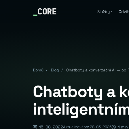
_
CORE
Služby
Odvět
Domů
/
Blog
/
Chatboty a konverzační AI — od F
Chatboty a k
inteligentním
15. 08. 2022
1 min
Aktualizováno: 28. 03. 2026