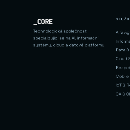
SLUŽB
_CORE
Technologická společnost
AI & A
specializující se na AI, informační
Inform
systémy, cloud a datové platformy.
Data &
Cloud &
Bezpe
Mobile 
IoT & 
QA & O