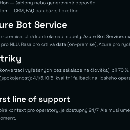
tion
— šablony nebo generované odpovědi
tion
— CRM, FAQ databáze, ticketing
ure Bot Service
n-premise, plná kontrola nad modely.
Azure Bot Service
: m
pro NLU. Rasa pro citlivá data (on-premise), Azure pro ryc
triky
onverzací vyřešených bez eskalace na člověka): cíl 70 %, 
(spokojenost): 4.1/5. Klíč: kvalitní fallback na lidského op
rst line of support
sbírá kontext pro operátory, je dostupný 24/7. Ale musí umět
moment.