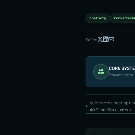
chatboty
konverzační
Sdílet:
CORE SYST
Stavíme core s
Kubernetes cost optimi
40 % na K8s clusteru