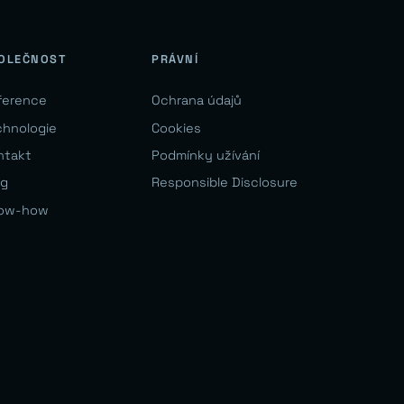
OLEČNOST
PRÁVNÍ
ference
Ochrana údajů
chnologie
Cookies
ntakt
Podmínky užívání
og
Responsible Disclosure
ow-how