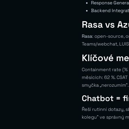
Response Genera
Backend Integra
Rasa vs Az
Rasa
: open-source, o
Teams/webchat, LUIS 
Klíčové me
Containment rate (% k
měsících: 62 %. CSAT 
smyčka „nerozumím”.
Chatbot = fi
Řeší rutinní dotazy, 
kolegu” ve správný 