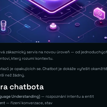
uvá zákaznický servis na novou úroveň — od jednoduchýc
ntovi, který rozumí kontextu.
azů je opakujících se. Chatbot je dokáže vyřešit okamžitě,
rší než žádný.
ura chatbota
nguage Understanding)
— rozpoznání intentu a entit
ent
— řízení konverzace, stav