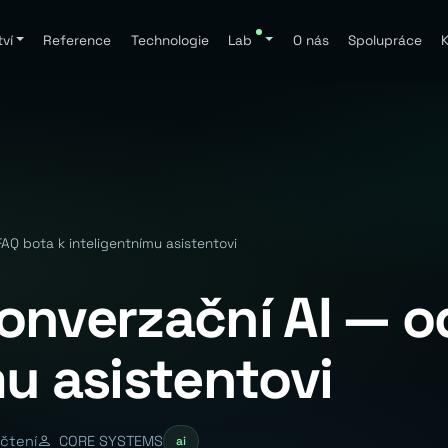
ví
Reference
Technologie
Lab
O nás
Spolupráce
K
AQ bota k inteligentnímu asistentovi
onverzační AI — o
u asistentovi
 čtení
CORE SYSTEMS
ai