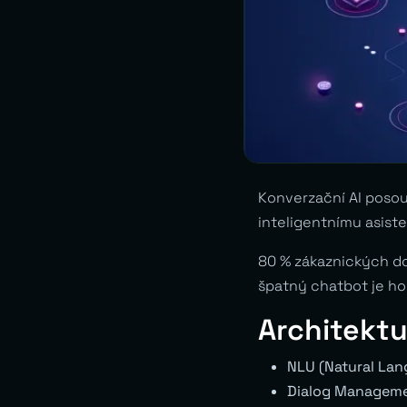
Konverzační AI poso
inteligentnímu asiste
80 % zákaznických dot
špatný chatbot je ho
Architekt
NLU (Natural La
Dialog Managem