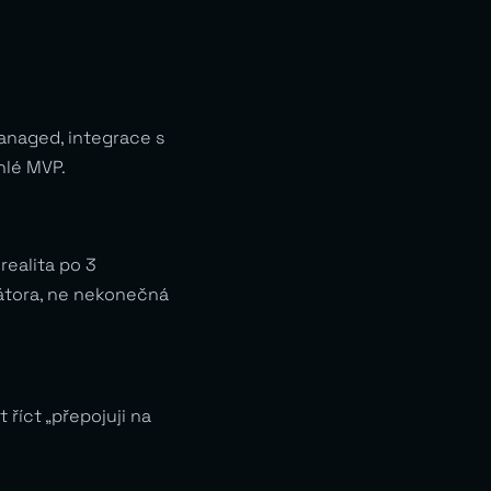
anaged, integrace s
hlé MVP.
realita po 3
erátora, ne nekonečná
 říct „přepojuji na