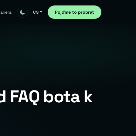
Pojďme to probrat
ariéra
CS
d FAQ bota k