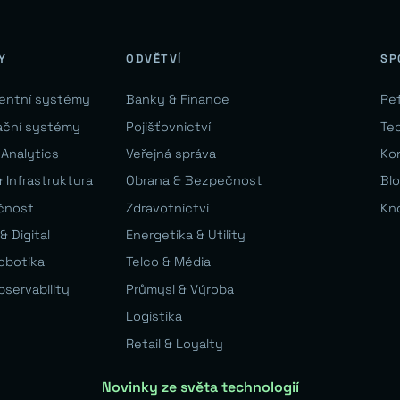
Y
ODVĚTVÍ
SP
gentní systémy
Banky & Finance
Re
ační systémy
Pojišťovnictví
Te
 Analytics
Veřejná správa
Ko
 Infrastruktura
Obrana & Bezpečnost
Bl
čnost
Zdravotnictví
Kn
& Digital
Energetika & Utility
Robotika
Telco & Média
bservability
Průmysl & Výroba
Logistika
Retail & Loyalty
Novinky ze světa technologií