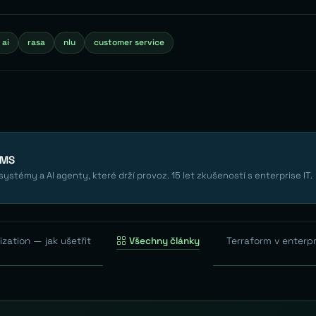
 ai
rasa
nlu
customer service
EMS
ystémy a AI agenty, které drží provoz. 15 let zkušeností s enterprise IT.
zation — jak ušetřit
Všechny články
Terraform v enterpr