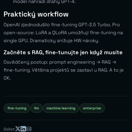
model nahradí drahý GPT-4.
Praktický workflow
OpenAI zjednodušilo fine-tuning GPT-3.5 Turbo. Pro
open-source: LoRA a QLoRA umožňují fine-tuning na
single GPU. Dramaticky snižuje HW nároky.
Začněte s RAG, fine-tunujte jen když musíte
Osvědčený postup: prompt engineering → RAG →
fine-tuning. Většina projektů se zastaví u RAG. A to je
OK.
fine-tuning
llm
machine learning
enterprise
Sdílet: