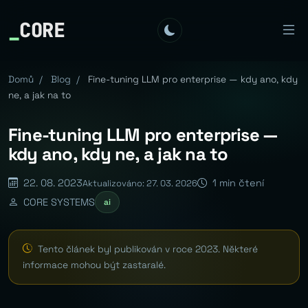
_
CORE
Domů
/
Blog
/
Fine-tuning LLM pro enterprise — kdy ano, kdy
ne, a jak na to
Fine-tuning LLM pro enterprise —
kdy ano, kdy ne, a jak na to
22. 08. 2023
1 min čtení
Aktualizováno: 27. 03. 2026
CORE SYSTEMS
ai
Tento článek byl publikován v roce 2023. Některé
informace mohou být zastaralé.