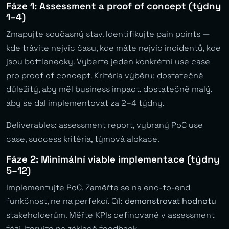
Fáze 1: Assessment a proof of concept (týdny
1–4)
Zmapujte současný stav. Identifikujte pain points —
kde trávíte nejvíc času, kde máte nejvíc incidentů, kde
jsou bottlenecky. Vyberte jeden konkrétní use case
pro proof of concept. Kritéria výběru: dostatečně
důležitý, aby měl business impact, dostatečně malý,
aby se dal implementovat za 2–4 týdny.
Deliverables: assessment report, vybraný PoC use
case, success kritéria, týmová alokace.
Fáze 2: Minimální viable implementace (týdny
5–12)
Implementujte PoC. Zaměřte se na end-to-end
funkčnost, ne na perfekcí. Cíl:
demonstrovat hodnotu
stakeholderům. Měřte KPIs definované v assessment
fázi. Iterujte na základě feedback.