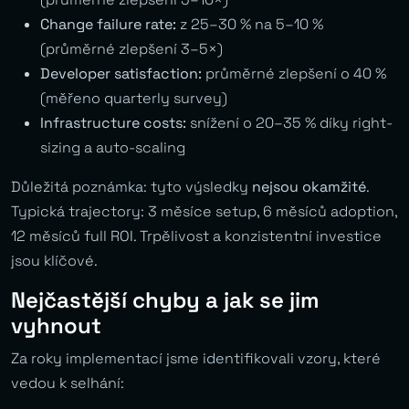
Change failure rate:
z 25–30 % na 5–10 %
(průměrné zlepšení 3–5×)
Developer satisfaction:
průměrné zlepšení o 40 %
(měřeno quarterly survey)
Infrastructure costs:
snížení o 20–35 % díky right-
sizing a auto-scaling
Důležitá poznámka: tyto výsledky
nejsou okamžité
.
Typická trajectory: 3 měsíce setup, 6 měsíců adoption,
12 měsíců full ROI. Trpělivost a konzistentní investice
jsou klíčové.
Nejčastější chyby a jak se jim
vyhnout
Za roky implementací jsme identifikovali vzory, které
vedou k selhání: