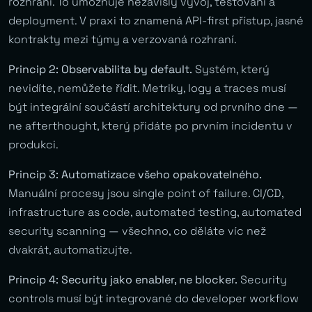
rozhraní. To umožňuje nezávislý vývoj, testování a
deployment. V praxi to znamená API-first přístup, jasné
kontrakty mezi týmy a verzovaná rozhraní.
Princip 2: Observabilita by default.
Systém, který
nevidíte, nemůžete řídit. Metriky, logy a traces musí
být integrální součástí architektury od prvního dne —
ne afterthought, který přidáte po prvním incidentu v
produkci.
Princip 3: Automatizace všeho opakovatelného.
Manuální procesy jsou single point of failure. CI/CD,
infrastructure as code, automated testing, automated
security scanning — všechno, co děláte víc než
dvakrát, automatizujte.
Princip 4: Security jako enabler, ne blocker.
Security
controls musí být integrované do developer workflow