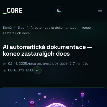
_
CORE
Domů
/
Blog
/
AI automatická dokumentace — konec
zastaralých docs
AI automatická dokumentace —
konec zastaralých docs
02. 11. 2025
7 min čtení
Aktualizováno: 24. 03. 2026
CORE SYSTEMS
ai