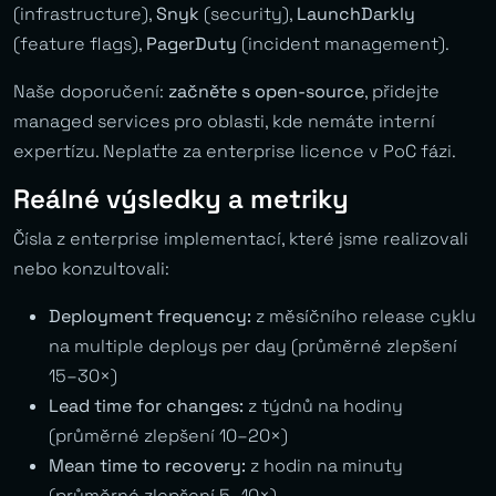
(infrastructure),
Snyk
(security),
LaunchDarkly
(feature flags),
PagerDuty
(incident management).
Naše doporučení:
začněte s open-source
, přidejte
managed services pro oblasti, kde nemáte interní
expertízu. Neplaťte za enterprise licence v PoC fázi.
Reálné výsledky a metriky
Čísla z enterprise implementací, které jsme realizovali
nebo konzultovali:
Deployment frequency:
z měsíčního release cyklu
na multiple deploys per day (průměrné zlepšení
15–30×)
Lead time for changes:
z týdnů na hodiny
(průměrné zlepšení 10–20×)
Mean time to recovery:
z hodin na minuty
(průměrné zlepšení 5–10×)