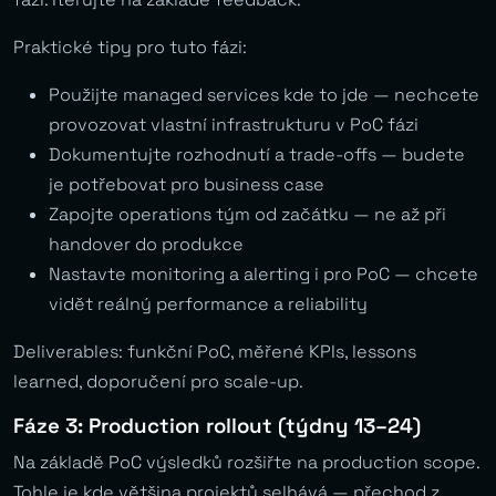
Praktické tipy pro tuto fázi:
Použijte managed services kde to jde — nechcete
provozovat vlastní infrastrukturu v PoC fázi
Dokumentujte rozhodnutí a trade-offs — budete
je potřebovat pro business case
Zapojte operations tým od začátku — ne až při
handover do produkce
Nastavte monitoring a alerting i pro PoC — chcete
vidět reálný performance a reliability
Deliverables: funkční PoC, měřené KPIs, lessons
learned, doporučení pro scale-up.
Fáze 3: Production rollout (týdny 13–24)
Na základě PoC výsledků rozšiřte na production scope.
Tohle je kde většina projektů selhává — přechod z