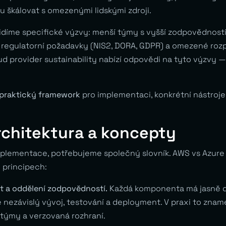
u škálovat s omezenými lidskými zdroji.
díme specifické výzvy: menší týmy s vyšší zodpovědností
, regulatorní požadavky (NIS2, DORA, GDPR) a omezené roz
d provider sustainability nabízí odpovědi na tyto výzvy — 
praktický framework
pro implementaci, konkrétní nástroje 
rchitektura a koncepty
plementace, potřebujeme společný slovník. AWS vs Azure v
 principech:
st a oddělení zodpovědností.
Každá komponenta má jasně de
 nezávislý vývoj, testování a deployment. V praxi to zname
 týmy a verzovaná rozhraní.