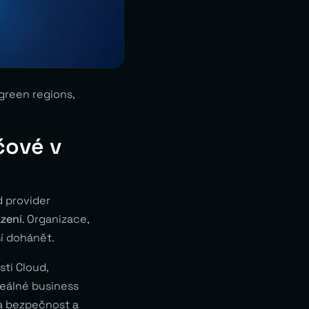
 green regions,
čové v
d provider
zení
. Organizace,
ší dohánět.
sti Cloud,
reálné business
na bezpečnost a