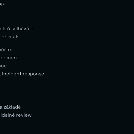
up.
jektů selhává —
oblasti:
měřte.
agement.
ace.
e, incident response
a základě
videlné review