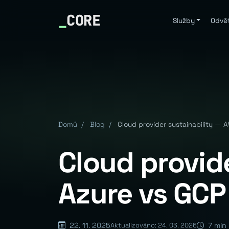
_
CORE
Služby
Odvět
Domů
/
Blog
/
Cloud provider sustainability — 
Cloud provid
Azure vs GCP
22. 11. 2025
7 min 
Aktualizováno: 24. 03. 2026