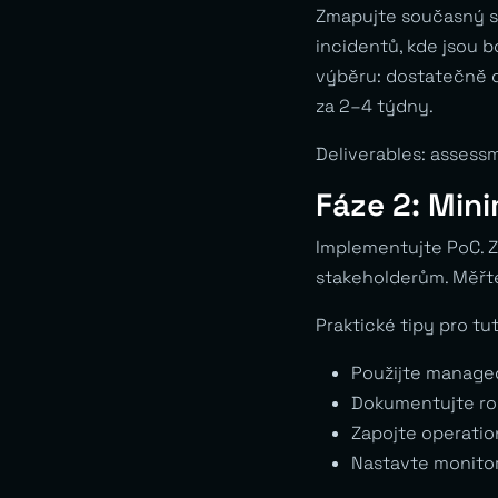
Zmapujte současný sta
incidentů, kde jsou b
výběru: dostatečně d
za 2–4 týdny.
Deliverables: assess
Fáze 2: Min
Implementujte PoC. Z
stakeholderům. Měřte
Praktické tipy pro tut
Použijte managed
Dokumentujte roz
Zapojte operatio
Nastavte monitori