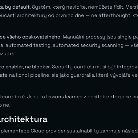
ta by default.
Systém, který nevidíte, nemůžete řídit. Metri
součástí architektury od prvního dne — ne afterthought, kt
ace všeho opakovatelného.
Manuální procesy jsou single poi
de, automated testing, automated security scanning — vše
zujte.
ko enabler, ne blocker.
Security controls musí být integro
te na konci pipeline, ale jako guardrails, které vývojáře
 teoretické. Jsou to
lessons learned
z desítek enterprise i
o ne.
architektura
plementace Cloud provider sustainability zahrnuje následu