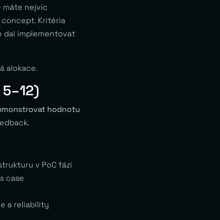
e máte nejvíc
 concept. Kritéria
e dal implementovat
á alokace.
 5–12)
emonstrovat hodnotu
eedback.
trukturu v PoC fázi
s case
a reliability