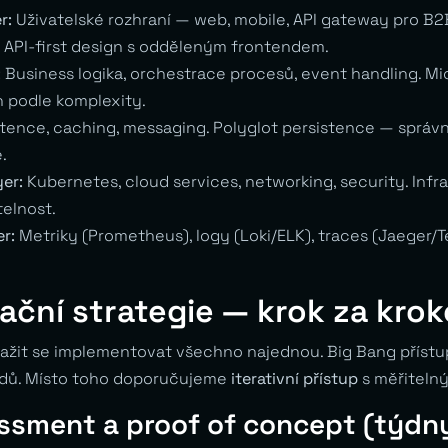
r:
Uživatelské rozhraní — web, mobile, API gateway pro B2
e API-first design s odděleným frontendem.
:
Business logika, orchestrace procesů, event handling. M
 podle komplexity.
tence, caching, messaging. Polyglot persistence — správ
.
yer:
Kubernetes, cloud services, networking, security. Infr
elnost.
er:
Metriky (Prometheus), logy (Loki/ELK), traces (Jaeger
ční strategie — krok za kro
nažit se implementovat všechno najednou. Big Bang přístu
padů. Místo toho doporučujeme
iterativní přístup
s měřitelný
essment a proof of concept (týdn