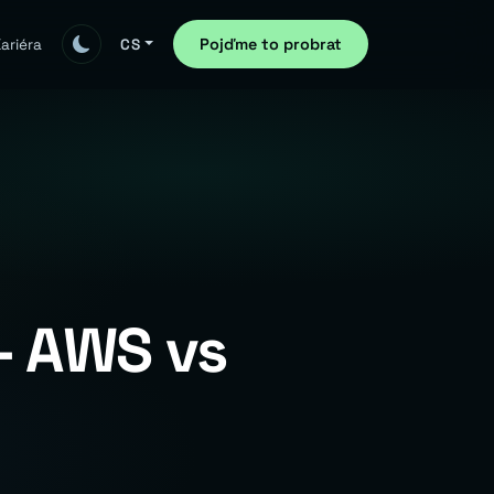
Pojďme to probrat
ariéra
CS
— AWS vs