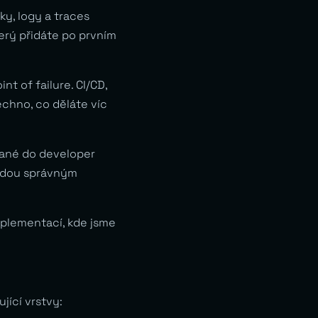
ky, logy a traces
erý přidáte po prvním
nt of failure. CI/CD,
chno, co děláte víc
vané do developer
 vedou správným
mplementací, kde jsme
jící vrstvy: