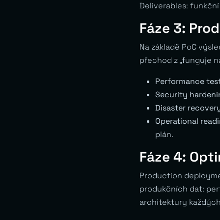
Deliverables: funkční
Fáze 3: Prod
Na základě PoC výsle
přechod z „funguje na
Performance test
Security hardeni
Disaster recovery
Operational readi
plán.
Fáze 4: Opti
Production deploymen
produkčních dat: perf
architektury každých