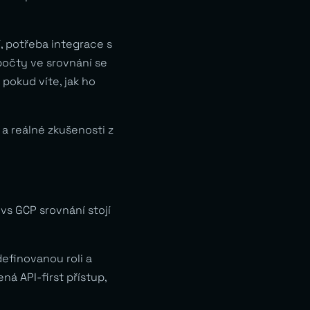
, potřeba integrace s
počty ve srovnání se
pokud víte, jak ho
a reálné zkušenosti z
s GCP srovnání stojí
finovanou roli a
ná API-first přístup,