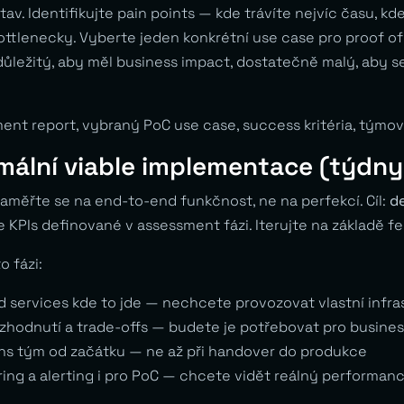
v. Identifikujte pain points — kde trávíte nejvíc času, kd
ottlenecky. Vyberte jeden konkrétní use case pro proof of
ůležitý, aby měl business impact, dostatečně malý, aby s
ment report, vybraný PoC use case, success kritéria, týmov
imální viable implementace (týdny
aměřte se na end-to-end funkčnost, ne na perfekcí. Cíl:
d
 KPIs definované v assessment fázi. Iterujte na základě f
o fázi:
 services kde to jde — nechcete provozovat vlastní infras
hodnutí a trade-offs — budete je potřebovat pro busines
ns tým od začátku — ne až při handover do produkce
ng a alerting i pro PoC — chcete vidět reálný performance 