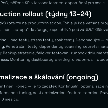
 PoC, měřené KPIs, lessons learned, doporučení pro scale-
uction rollout (týdny 13–24)
dků rozšiřte na production scope. Tohle je kde většina pro
 mém laptopu” do „funguje spolehlivě pod zátěží.” Klíčové 
ing:
Load testy, stress testy, soak testy. Neodhadujte — 
ng:
Penetrační testy, dependency scanning, secrets man
:
Backup strategie, failover testování, runbook dokument
ness:
Monitoring dashboardy, alerting rules, on-call rotac
malizace a škálování (ongoing)
t není konec — je to začátek. Kontinuální optimalizace n
ormance tuning, cost optimization, feature iteration. Pra
 6 měsíců.