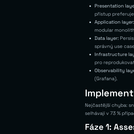
Presentation laye
přístup preferuj
Application layer
modular monolith
Data layer:
Persis
správný use case
Infrastructure la
pro reprodukovat
Observability lay
(Grafana).
Implementa
Nejčastější chyba: s
selhávají v 73 % pří
Fáze 1: Ass