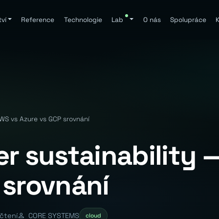
ví
Reference
Technologie
Lab
O nás
Spolupráce
K
AWS vs Azure vs GCP srovnání
er sustainability 
 srovnání
čtení
CORE SYSTEMS
cloud