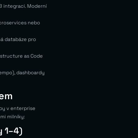
B integraci. Moderní
icroservices nebo
ná databáze pro
astructure as Code
/Tempo), dashboardy
kem
py v enterprise
mi milníky:
y 1–4)