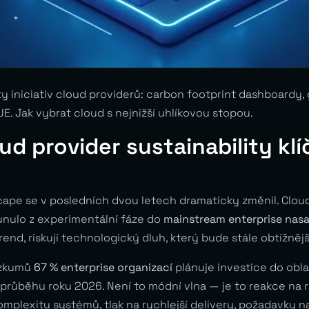
ty iniciativ cloud providerů: carbon footprint dashboardy,
. Jak vybrat cloud s nejnižší uhlíkovou stopou.
oud provider sustainability klí
ape se v posledních dvou letech dramaticky změnil. Clou
sunulo z experimentální fáze do
mainstream enterprise nasa
trend, riskují technologický dluh, který bude stále obtížněj
ůzkumů
67 % enterprise organizací
plánuje investice do obla
 průběhu roku 2026. Není to módní vlna — je to reakce na 
omplexitu systémů, tlak na rychlejší delivery, požadavky 