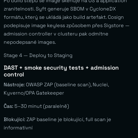
Po build stepu se image skenuje na OS a application
zranitelnosti. Syft generuje SBOM v CycloneDX
formátu, který se ukládá jako build artefakt. Cosign
podepisuje image keyless způsobem přes Sigstore —
admission controller v clusteru pak odmítne
nepodepsané images.
Stage 4 — Deploy to Staging
DAST + smoke security tests + admission
control
Nástroje:
OWASP ZAP (baseline scan), Nuclei,
Kyverno/OPA Gatekeeper
Čas:
5–30 minut (paralelně)
Blokující:
ZAP baseline je blokující, full scan je
informativní