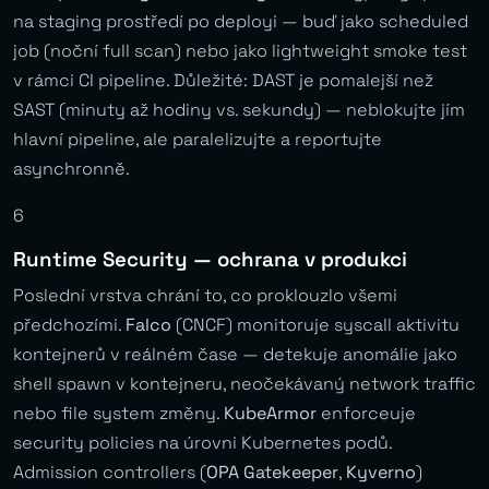
na staging prostředí po deployi — buď jako scheduled
job (noční full scan) nebo jako lightweight smoke test
v rámci CI pipeline. Důležité: DAST je pomalejší než
SAST (minuty až hodiny vs. sekundy) — neblokujte jím
hlavní pipeline, ale paralelizujte a reportujte
asynchronně.
6
Runtime Security — ochrana v produkci
Poslední vrstva chrání to, co proklouzlo všemi
předchozími.
Falco
(CNCF) monitoruje syscall aktivitu
kontejnerů v reálném čase — detekuje anomálie jako
shell spawn v kontejneru, neočekávaný network traffic
nebo file system změny.
KubeArmor
enforceuje
security policies na úrovni Kubernetes podů.
Admission controllers (
OPA Gatekeeper
,
Kyverno
)