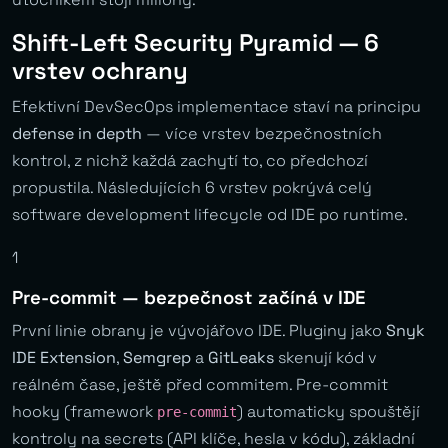
Shift-Left Security Pyramid — 6
vrstev ochrany
Efektivní DevSecOps implementace staví na principu
defense in depth
— více vrstev bezpečnostních
kontrol, z nichž každá zachytí to, co předchozí
propustila. Následujících 6 vrstev pokrývá celý
software development lifecycle od IDE po runtime.
1
Pre-commit — bezpečnost začíná v IDE
První linie obrany je vývojářovo IDE. Pluginy jako
Snyk
IDE Extension
,
Semgrep
a
GitLeaks
skenují kód v
reálném čase, ještě před commitem. Pre-commit
hooky (framework
) automaticky spouštějí
pre-commit
kontroly na secrets (API klíče, hesla v kódu), základní