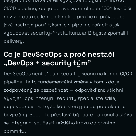
bezpečnost na začátek vývojového cyklu, přímo do
CI/CD pipeline, kde je oprava zranitelnosti
100× levnější
než v produkci. Tento článek je praktický průvodce:
jaké nástroje použít, kam je v pipeline zařadit a jak
vybudovat security-first kulturu, aniž byste zpomalili
delivery.
Co je DevSecOps a proč nestačí
„DevOps + security tým”
DevSecOps není přidání security scanu na konec CI/CD
pipeline. Je to
fundamentální změna v tom, kdo je
zodpovědný za bezpečnost
— odpověď zní: všichni.
Vývojáři, ops inženýři i security specialisté sdílejí
odpovědnost za to, že kód, který jde do produkce, je
bezpečný. Security přestává být gate na konci a stává
se integrální součástí každého kroku od prvního
commitu.