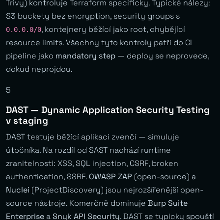
Trivy) kontroluje Terraform specificky. Typické nálezy:
S3 buckety bez encryption, security groups s
, kontejnery běžící jako root, chybějící
0.0.0.0/0
resource limits. Všechny tyto kontroly patří do CI
pipeline jako
mandatory step
— deploy se neprovede,
dokud neprojdou.
5
DAST — Dynamic Application Security Testing
v staging
DAST testuje běžící aplikaci zvenčí — simuluje
útočníka. Na rozdíl od SAST nachází runtime
zranitelnosti: XSS, SQL injection, CSRF, broken
authentication, SSRF.
OWASP ZAP
(open-source) a
Nuclei
(ProjectDiscovery) jsou nejrozšířenější open-
source nástroje. Komerčně dominuje
Burp Suite
Enterprise
a
Snyk API Security
. DAST se typicky spouští