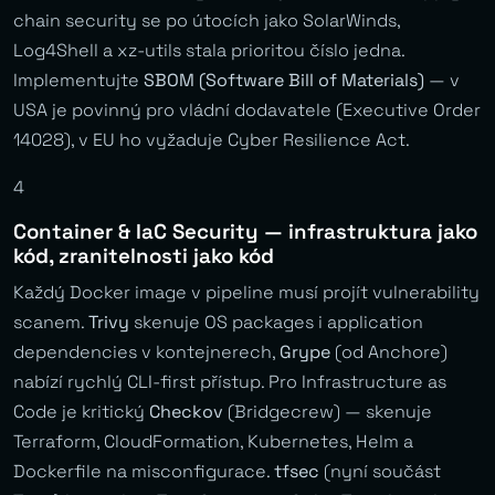
chain security se po útocích jako SolarWinds,
Log4Shell a xz-utils stala prioritou číslo jedna.
Implementujte
SBOM (Software Bill of Materials)
— v
USA je povinný pro vládní dodavatele (Executive Order
14028), v EU ho vyžaduje Cyber Resilience Act.
4
Container & IaC Security — infrastruktura jako
kód, zranitelnosti jako kód
Každý Docker image v pipeline musí projít vulnerability
scanem.
Trivy
skenuje OS packages i application
dependencies v kontejnerech,
Grype
(od Anchore)
nabízí rychlý CLI-first přístup. Pro Infrastructure as
Code je kritický
Checkov
(Bridgecrew) — skenuje
Terraform, CloudFormation, Kubernetes, Helm a
Dockerfile na misconfigurace.
tfsec
(nyní součást