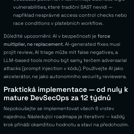
vulnerabilities, které tradiční SAST nevidí —
například nesprávné access control checks nebo
race conditions v platebních workflow.
Důležité upozornění: AI v bezpečnosti je
force
multiplier, ne replacement
. AI-generated fixes musí
projít review, AI triage může mít false negatives, a
LLM-based tools mohou být samy terčem adversarial
attacks (prompt injection v kódu). Používejte AI jako
akcelerátor, ne jako autonomního security reviewera.
Praktická implementace — od nuly k
mature DevSecOps za 12 týdnů
Nepokoušejte se implementovat všech 6 vrstev
najednou. Následující roadmapa je iterativní — každý
krok přináší okamžitou hodnotu a staví na předchozím.