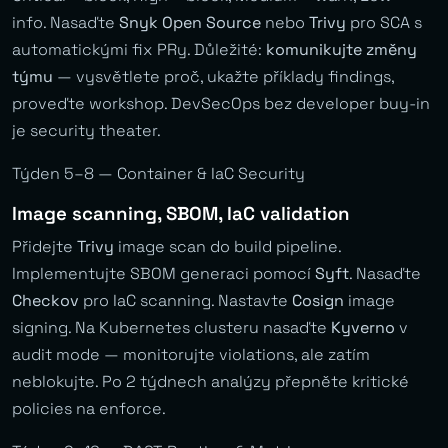
info. Nasaďte
Snyk Open Source
nebo
Trivy
pro SCA s
automatickými fix PRy. Důležité:
komunikujte změny
týmu
— vysvětlete proč, ukažte příklady findings,
proveďte workshop. DevSecOps bez developer buy-in
je security theater.
Týden 5–8 — Container & IaC Security
Image scanning, SBOM, IaC validation
Přidejte
Trivy
image scan do build pipeline.
Implementujte SBOM generaci pomocí
Syft
. Nasaďte
Checkov
pro IaC scanning. Nastavte
Cosign
image
signing. Na Kubernetes clusteru nasaďte
Kyverno
v
audit mode — monitorujte violations, ale zatím
neblokujte. Po 2 týdnech analýzy přepněte kritické
policies na enforce.