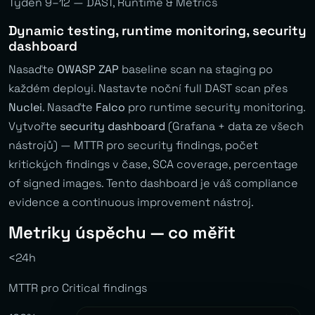
Týden 9–12 — DAST, Runtime & Metrics
Dynamic testing, runtime monitoring, security
dashboard
Nasaďte
OWASP ZAP
baseline scan na staging po
každém deployi. Nastavte noční full DAST scan přes
Nuclei
. Nasaďte
Falco
pro runtime security monitoring.
Vytvořte
security dashboard
(Grafana + data ze všech
nástrojů) — MTTR pro security findings, počet
kritických findings v čase, SCA coverage, percentage
of signed images. Tento dashboard je váš compliance
evidence a continuous improvement nástroj.
Metriky úspěchu — co měřit
<24h
MTTR pro Critical findings