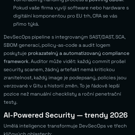
Pokud vaše firma vyvíjí software nebo hardware s
digitální komponentou pro EU trh, CRA se vás
přímo týká.
DevSecOps pipeline s integrovaným SAST/DAST, SCA,
SBOM generací, policy-as-code a audit logem
poskytuje
prokazatelný a automatizovaný compliance
framework
. Auditor může vidět: každý commit prošel
security scanem, žádný artefakt nemá kritickou
zranitelnost, každý image je podepsaný, policies jsou
verzované v Gitu s historií změn. To je řádově lepší
pozice než manuální checklisty a roční penetrační
testy.
AI-Powered Security — trendy 2026
Umělá inteligence transformuje DevSecOps ve třech
klíčových oblastech: