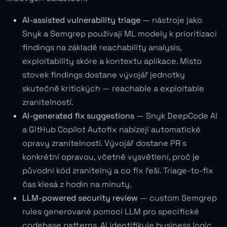
AI-assisted vulnerability triage
— nástroje jako
Snyk a Semgrep používají ML modely k prioritizaci
findings na základě reachability analysis,
exploitability skóre a kontextu aplikace. Místo
stovek findings dostane vývojář jednotky
skutečně kritických — reachable a exploitable
zranitelností.
AI-generated fix suggestions
— Snyk DeepCode AI
a GitHub Copilot Autofix nabízejí automatické
opravy zranitelností. Vývojář dostane PR s
konkrétní opravou, včetně vysvětlení, proč je
původní kód zranitelný a co fix řeší. Triage-to-fix
čas klesá z hodin na minuty.
LLM-powered security review
— custom Semgrep
rules generované pomocí LLM pro specifické
codebase patterns. AI identifikuje business logic