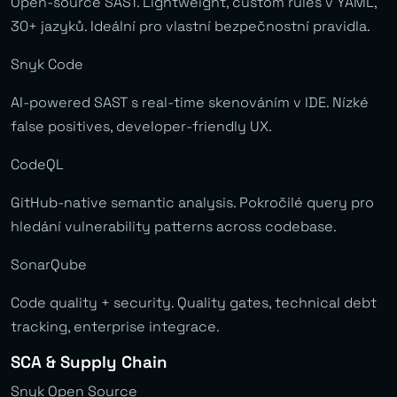
Open-source SAST. Lightweight, custom rules v YAML,
30+ jazyků. Ideální pro vlastní bezpečnostní pravidla.
Snyk Code
AI-powered SAST s real-time skenováním v IDE. Nízké
false positives, developer-friendly UX.
CodeQL
GitHub-native semantic analysis. Pokročilé query pro
hledání vulnerability patterns across codebase.
SonarQube
Code quality + security. Quality gates, technical debt
tracking, enterprise integrace.
SCA & Supply Chain
Snyk Open Source