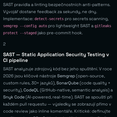
SAST pravidla a linting bezpečnostních anti-patterns.
Vývojář dostane feedback za sekundy, ne dny.
Implementace:
pro secrets scanning,
detect-secrets
pro lightweight SAST a
semgrep --config auto
gitleaks
jako pre-commit hook.
protect --staged
2
SAST — Static Application Security Testing v
CI pipeline
SAST analyzuje zdrojový kód bez jeho spuštění. V roce
2026 jsou klíčové nástroje
Semgrep
(open-source,
custom rules, 30+ jazyků),
SonarQube
(code quality +
security),
CodeQL
(GitHub-native, semantic analysis) a
Snyk Code
(AI-powered, real-time). SAST se spouští při
každém pull requestu — výsledky se zobrazují přímo v
code review jako inline komentáře. Kritické: definujte