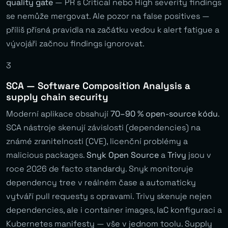
quality gate
— PR s Critical nebo High severity findings
se nemůže mergovat. Ale pozor na false positives —
příliš přísná pravidla na začátku vedou k alert fatigue a
vývojáři začnou findings ignorovat.
3
SCA — Software Composition Analysis a
supply chain security
Moderní aplikace obsahují
70–90 % open-source kódu
.
SCA nástroje skenují závislosti (dependencies) na
známé zranitelnosti (CVE), licenční problémy a
malicious packages.
Snyk Open Source
a
Trivy
jsou v
roce 2026 de facto standardy. Snyk monitoruje
dependency tree v reálném čase a automaticky
vytváří pull requesty s opravami. Trivy skenuje nejen
dependencies, ale i container images, IaC konfiguraci a
Kubernetes manifesty — vše v jednom toolu. Supply