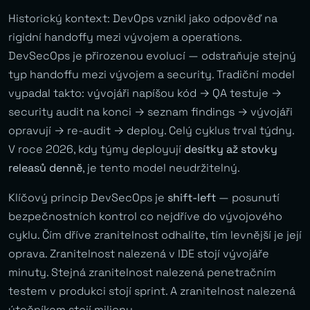
Historický kontext: DevOps vznikl jako odpověď na
rigidní handoffy mezi vývojem a operations.
DevSecOps je přirozenou evolucí — odstraňuje stejný
typ handoffu mezi vývojem a security. Tradiční model
vypadal takto: vývojáři napíšou kód → QA testuje →
security audit na konci → seznam findings → vývojáři
opravují → re-audit → deploy. Celý cyklus trval týdny.
V roce 2026, kdy týmy deployují
desítky až stovky
releasů denně
, je tento model neudržitelný.
Klíčový princip DevSecOps je
shift-left
— posunutí
bezpečnostních kontrol co nejdříve do vývojového
cyklu. Čím dříve zranitelnost odhalíte, tím levnější je její
oprava. Zranitelnost nalezená v IDE stojí vývojáře
minuty. Stejná zranitelnost nalezená penetračním
testem v produkci stojí sprint. A zranitelnost nalezená
útočníkem stojí miliony.