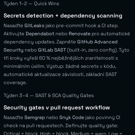
Týden 1–2 — Quick Wins
Secrets detection + dependency scanning
Nasaďte
GitLeaks
jako pre-commit hook a CI step.
Aktivujte
Dependabot
nebo
Renovate
pro automatické
dependency updates. Zapněte
GitHub Advanced
Security
nebo
GitLab SAST
(built-in, zero config). Tyto
tři kroky vyřeší 60 % nejběžnějších zranitelností s
minimálním úsilím. Výstup: žádné secrets v kódu,
automatické aktualizace závislostí, základní SAST
coverage.
Týden 3–4 — SAST & SCA Quality Gates
Security gates v pull request workflow
Nasaďte
Semgrep
nebo
Snyk Code
jako povinný CI
check na pull requestech. Definujte quality gate:
Critical = block, High = block, Medium = warn, Low =