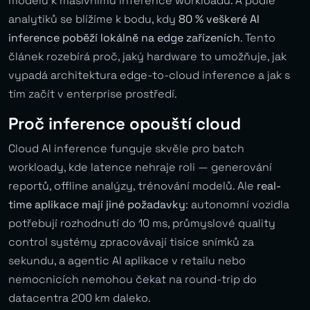
modelů k masivnímu inference workloadu. A podle
analytiků se blížíme k bodu, kdy
80 % veškeré AI
inference poběží lokálně na edge zařízeních
. Tento
článek rozebírá proč, jaký hardware to umožňuje, jak
vypadá architektura edge-to-cloud inference a jak s
tím začít v enterprise prostředí.
Proč inference opouští cloud
Cloud AI inference funguje skvěle pro batch
workloady, kde latence nehraje roli — generování
reportů, offline analýzy, trénování modelů. Ale
real-
time aplikace mají jiné požadavky
: autonomní vozidla
potřebují rozhodnutí do 10 ms, průmyslové quality
control systémy zpracovávají tisíce snímků za
sekundu, a agentic AI aplikace v retailu nebo
nemocnicích nemohou čekat na round-trip do
datacentra 200 km daleko.