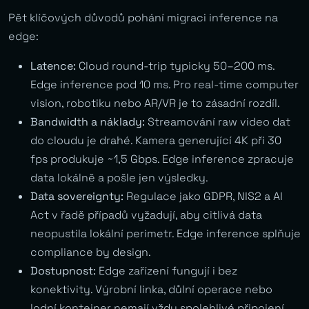
Pět klíčových důvodů pohání migraci inference na
edge:
Latence:
Cloud round-trip typicky 50–200 ms.
Edge inference pod 10 ms. Pro real-time computer
vision, robotiku nebo AR/VR je to zásadní rozdíl.
Bandwidth a náklady:
Streamování raw video dat
do cloudu je drahé. Kamera generující 4K při 30
fps produkuje ~1,5 Gbps. Edge inference zpracuje
data lokálně a pošle jen výsledky.
Data sovereignty:
Regulace jako GDPR, NIS2 a AI
Act v řadě případů vyžadují, aby citlivá data
neopustila lokální perimetr. Edge inference splňuje
compliance by design.
Dostupnost:
Edge zařízení fungují i bez
konektivity. Výrobní linka, důlní operace nebo
lodní kontejner nemají vždy spolehlivé připojení.