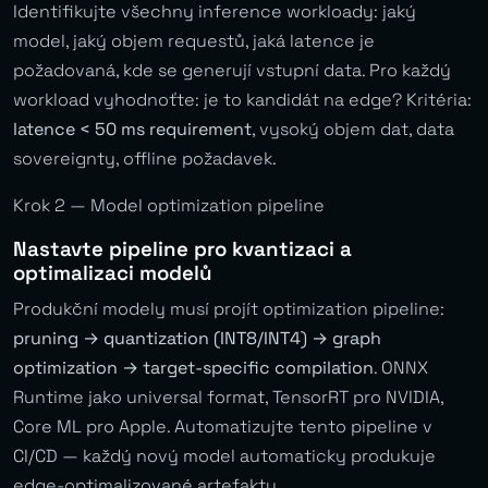
Identifikujte všechny inference workloady: jaký
model, jaký objem requestů, jaká latence je
požadovaná, kde se generují vstupní data. Pro každý
workload vyhodnoťte: je to kandidát na edge? Kritéria:
latence < 50 ms requirement
, vysoký objem dat, data
sovereignty, offline požadavek.
Krok 2 — Model optimization pipeline
Nastavte pipeline pro kvantizaci a
optimalizaci modelů
Produkční modely musí projít optimization pipeline:
pruning → quantization (INT8/INT4) → graph
optimization → target-specific compilation
. ONNX
Runtime jako universal format, TensorRT pro NVIDIA,
Core ML pro Apple. Automatizujte tento pipeline v
CI/CD — každý nový model automaticky produkuje
edge-optimalizované artefakty.