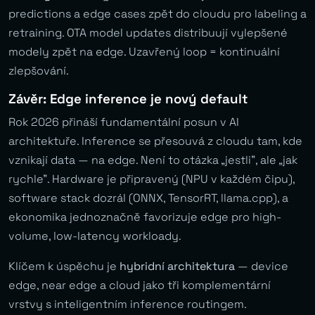
predictions a edge cases zpět do cloudu pro labeling a
retraining. OTA model updates distribuují vylepšené
modely zpět na edge. Uzavřený loop = kontinuální
zlepšování.
Závěr: Edge inference je nový default
Rok 2026 přináší fundamentální posun v AI
architektuře. Inference se přesouvá z cloudu tam, kde
vznikají data — na edge. Není to otázka „jestli”, ale „jak
rychle”. Hardware je připravený (NPU v každém čipu),
software stack dozrál (ONNX, TensorRT, llama.cpp), a
ekonomika jednoznačně favorizuje edge pro high-
volume, low-latency workloady.
Klíčem k úspěchu je
hybridní architektura
— device
edge, near edge a cloud jako tři komplementární
vrstvy s inteligentním inference routingem.