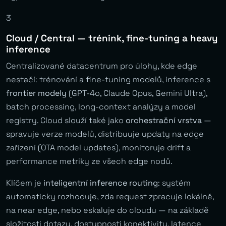
3
Cloud / Central — trénink, fine-tuning a heavy
inference
Centralizované datacentrum pro úlohy, kde edge
nestačí: trénování a fine-tuning modelů, inference s
frontier modely
(GPT-4o, Claude Opus, Gemini Ultra),
batch processing, long-context analýzy a model
registry. Cloud slouží také jako
orchestrační vrstva
—
spravuje verze modelů, distribuuje updaty na edge
zařízení (OTA model updates), monitoruje drift a
performance metriky ze všech edge nodů.
Klíčem je
inteligentní inference routing
: systém
automaticky rozhoduje, zda request zpracuje lokálně,
na near edge, nebo eskaluje do cloudu — na základě
složitosti dotazu, dostupnosti konektivity, latence