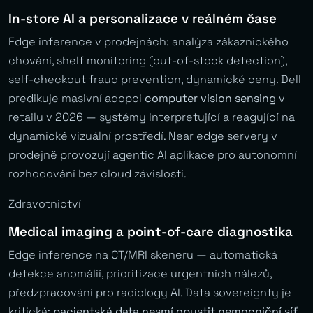
In-store AI a personalizace v reálném čase
Edge inference v prodejnách: analýza zákaznického
chování, shelf monitoring (out-of-stock detection),
self-checkout fraud prevention, dynamické ceny. Dell
predikuje masivní adopci
computer vision sensing
v
retailu v 2026 — systémy interpretující a reagující na
dynamické vizuální prostředí. Near edge servery v
prodejně provozují agentic AI aplikace pro autonomní
rozhodování bez cloud závislosti.
Zdravotnictví
Medical imaging a point-of-care diagnostika
Edge inference na CT/MRI skeneru — automatická
detekce anomálií, prioritizace urgentních nálezů,
předzpracování pro radiology AI. Data sovereignty je
kritická:
pacientská data nesmí opustit nemocniční síť
.