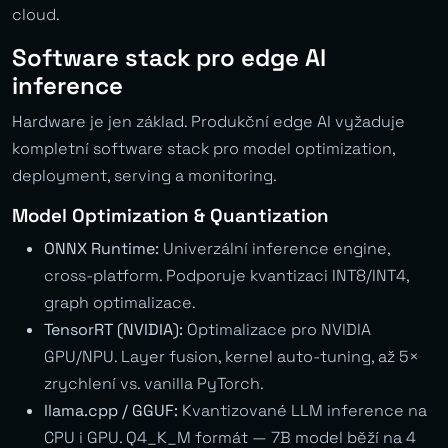
cloud.
Software stack pro edge AI
inference
Hardware je jen základ. Produkční edge AI vyžaduje
kompletní software stack pro model optimization,
deployment, serving a monitoring.
Model Optimization & Quantization
ONNX Runtime:
Univerzální inference engine,
cross-platform. Podporuje kvantizaci INT8/INT4,
graph optimalizace.
TensorRT (NVIDIA):
Optimalizace pro NVIDIA
GPU/NPU. Layer fusion, kernel auto-tuning, až 5×
zrychlení vs. vanilla PyTorch.
llama.cpp / GGUF:
Kvantizované LLM inference na
CPU i GPU. Q4_K_M formát — 7B model běží na 4