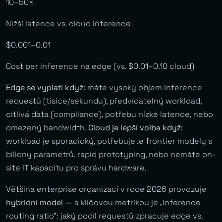
10–50×
Nižší latence vs. cloud inference
$0.001–0.01
Cost per inference na edge (vs. $0.01–0.10 cloud)
Edge se vyplatí když:
máte vysoký objem inference
requestů (tisíce/sekundu), předvídatelný workload,
citlivá data (compliance), potřebu nízké latence, nebo
omezený bandwidth.
Cloud je lepší volba když:
workload je sporadický, potřebujete frontier modely s
biliony parametrů, rapid prototyping, nebo nemáte on-
site IT kapacitu pro správu hardware.
Většina enterprise organizací v roce 2026 provozuje
hybridní model
— a klíčovou metrikou je „inference
routing ratio”: jaký podíl requestů zpracuje edge vs.