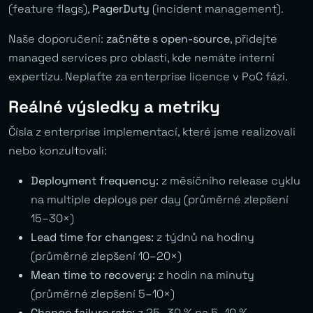
(feature flags),
PagerDuty
(incident management).
Naše doporučení:
začněte s open-source
, přidejte
managed services pro oblasti, kde nemáte interní
expertízu. Neplaťte za enterprise licence v PoC fázi.
Reálné výsledky a metriky
Čísla z enterprise implementací, které jsme realizovali
nebo konzultovali:
Deployment frequency:
z měsíčního release cyklu
na multiple deploys per day (průměrné zlepšení
15–30×)
Lead time for changes:
z týdnů na hodiny
(průměrné zlepšení 10–20×)
Mean time to recovery:
z hodin na minuty
(průměrné zlepšení 5–10×)
Change failure rate:
z 25–30 % na 5–10 %