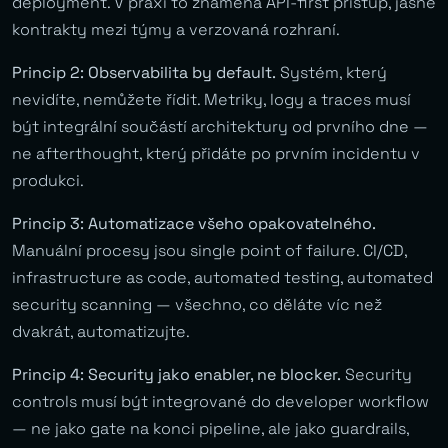
deployment. V praxi to znamená API-first přístup, jasné
kontrakty mezi týmy a verzovaná rozhraní.
Princip 2: Observabilita by default.
Systém, který
nevidíte, nemůžete řídit. Metriky, logy a traces musí
být integrální součástí architektury od prvního dne —
ne afterthought, který přidáte po prvním incidentu v
produkci.
Princip 3: Automatizace všeho opakovatelného.
Manuální procesy jsou single point of failure. CI/CD,
infrastructure as code, automated testing, automated
security scanning — všechno, co děláte víc než
dvakrát, automatizujte.
Princip 4: Security jako enabler, ne blocker.
Security
controls musí být integrované do developer workflow
— ne jako gate na konci pipeline, ale jako guardrails,