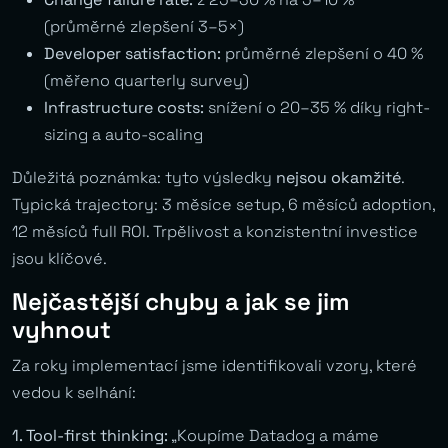
(průměrné zlepšení 3–5×)
Developer satisfaction:
průměrné zlepšení o 40 %
(měřeno quarterly survey)
Infrastructure costs:
snížení o 20–35 % díky right-
sizing a auto-scaling
Důležitá poznámka: tyto výsledky
nejsou okamžité
.
Typická trajectory: 3 měsíce setup, 6 měsíců adoption,
12 měsíců full ROI. Trpělivost a konzistentní investice
jsou klíčové.
Nejčastější chyby a jak se jim
vyhnout
Za roky implementací jsme identifikovali vzory, které
vedou k selhání:
1. Tool-first thinking:
„Koupíme Datadog a máme