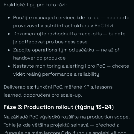
Praktické tipy pro tuto fázi:
Použijte managed services kde to jde — nechcete
provozovat vlastní infrastrukturu v PoC fázi
Dokumentujte rozhodnutí a trade-offs — budete
je potřebovat pro business case
Zapojte operations tým od začátku — ne až při
handover do produkce
Nastavte monitoring a alerting i pro PoC — chcete
vidět reálný performance a reliability
Deliverables: funkční PoC, měřené KPIs, lessons
learned, doporučení pro scale-up.
Fáze 3: Production rollout (týdny 13–24)
Na základě PoC výsledků rozšiřte na production scope.
Tohle je kde většina projektů selhává — přechod z
„funguje na mém laptopu” do „funguje spolehlivě pod