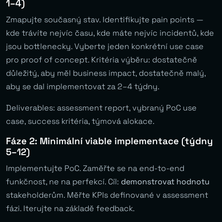
1–4)
Zmapujte současný stav. Identifikujte pain points —
kde trávíte nejvíc času, kde máte nejvíc incidentů, kde
jsou bottlenecky. Vyberte jeden konkrétní use case
pro proof of concept. Kritéria výběru: dostatečně
důležitý, aby měl business impact, dostatečně malý,
aby se dal implementovat za 2–4 týdny.
Deliverables: assessment report, vybraný PoC use
case, success kritéria, týmová alokace.
Fáze 2: Minimální viable implementace (týdny
5–12)
Implementujte PoC. Zaměřte se na end-to-end
funkčnost, ne na perfekcí. Cíl:
demonstrovat hodnotu
stakeholderům. Měřte KPIs definované v assessment
fázi. Iterujte na základě feedback.