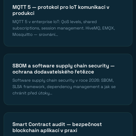
MQTT 5 — protokol pro IoT komunikaci v
produkci
MQTT 5 v enterprise IoT: QoS levels, shared
subscriptions, session management. HiveMQ, EMQX,
Mosquitto — srovnání...
SBOM a software supply chain security —
ochrana dodavatelského řetězce
Software supply chain security v roce 2026: SBOM,
SLSA framework, dependency management a jak se
chránit před útoky...
Smart Contract audit — bezpečnost
blockchain aplikací v praxi