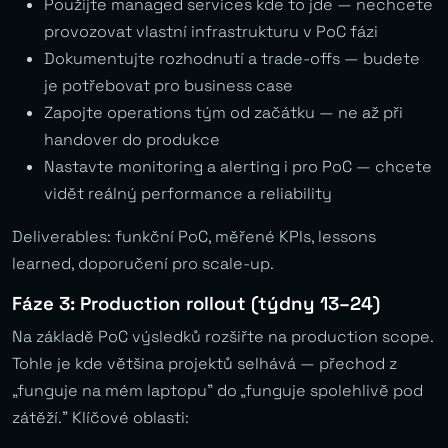
Použijte managed services kde to jde — nechcete
provozovat vlastní infrastrukturu v PoC fázi
Dokumentujte rozhodnutí a trade-offs — budete
je potřebovat pro business case
Zapojte operations tým od začátku — ne až při
handover do produkce
Nastavte monitoring a alerting i pro PoC — chcete
vidět reálný performance a reliability
Deliverables: funkční PoC, měřené KPIs, lessons
learned, doporučení pro scale-up.
Fáze 3: Production rollout (týdny 13–24)
Na základě PoC výsledků rozšiřte na production scope.
Tohle je kde většina projektů selhává — přechod z
„funguje na mém laptopu” do „funguje spolehlivě pod
zátěží.” Klíčové oblasti: