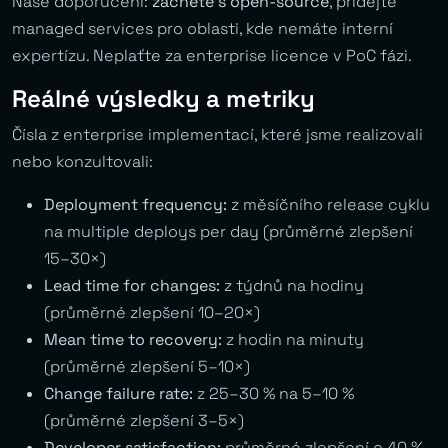
Naše doporučení:
začněte s open-source
, přidejte
managed services pro oblasti, kde nemáte interní
expertízu. Neplaťte za enterprise licence v PoC fázi.
Reálné výsledky a metriky
Čísla z enterprise implementací, které jsme realizovali
nebo konzultovali:
Deployment frequency:
z měsíčního release cyklu
na multiple deploys per day (průměrné zlepšení
15–30×)
Lead time for changes:
z týdnů na hodiny
(průměrné zlepšení 10–20×)
Mean time to recovery:
z hodin na minuty
(průměrné zlepšení 5–10×)
Change failure rate:
z 25–30 % na 5–10 %
(průměrné zlepšení 3–5×)
Developer satisfaction:
průměrné zlepšení o 40 %