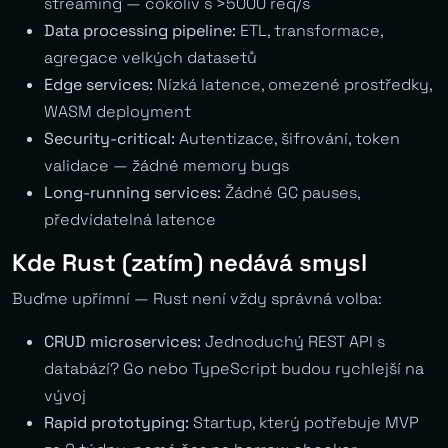
streaming — cokoliv s >5000 req/s
Data processing pipeline:
ETL, transformace,
agregace velkých datasetů
Edge services:
Nízká latence, omezené prostředky,
WASM deployment
Security-critical:
Autentizace, šifrování, token
validace — žádné memory bugs
Long-running services:
Žádné GC pauses,
předvídatelná latence
Kde Rust (zatím) nedává smysl
Buďme upřímní — Rust není vždy správná volba:
CRUD microservices:
Jednoduchý REST API s
databází? Go nebo TypeScript budou rychlejší na
vývoj
Rapid prototyping:
Startup, který potřebuje MVP