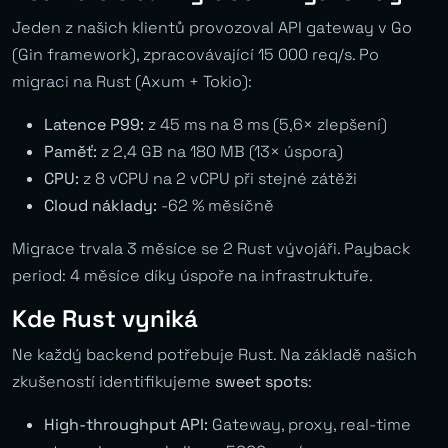
Jeden z našich klientů provozoval API gateway v Go
(Gin framework), zpracovávající 15 000 req/s. Po
migraci na Rust (Axum + Tokio):
Latence P99:
z 45 ms na 8 ms (5,6× zlepšení)
Paměť:
z 2,4 GB na 180 MB (13× úspora)
CPU:
z 8 vCPU na 2 vCPU při stejné zátěži
Cloud náklady:
-62 % měsíčně
Migrace trvala 3 měsíce se 2 Rust vývojáři. Payback
period: 4 měsíce díky úspoře na infrastruktuře.
Kde Rust vyniká
Ne každý backend potřebuje Rust. Na základě našich
zkušeností identifikujeme
sweet spots
:
High-throughput API:
Gateway, proxy, real-time