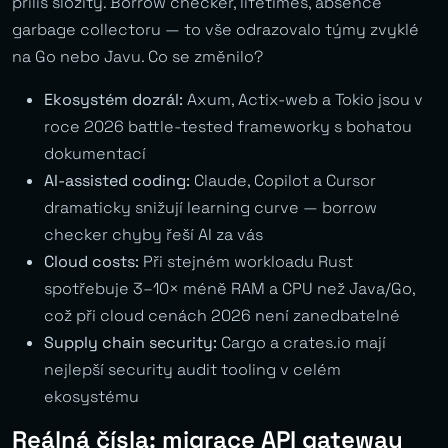
příliš složitý. Borrow checker, lifetimes, absence
garbage collectoru — to vše odrazovalo týmy zvyklé
na Go nebo Javu. Co se změnilo?
Ekosystém dozrál:
Axum, Actix-web a Tokio jsou v
roce 2026 battle-tested frameworky s bohatou
dokumentací
AI-assisted coding:
Claude, Copilot a Cursor
dramaticky snižují learning curve — borrow
checker chyby řeší AI za vás
Cloud costs:
Při stejném workloadu Rust
spotřebuje 3–10× méně RAM a CPU než Java/Go,
což při cloud cenách 2026 není zanedbatelné
Supply chain security:
Cargo a crates.io mají
nejlepší security audit tooling v celém
ekosystému
Reálná čísla: migrace API gateway