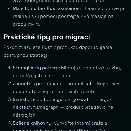
za 2 týdny, nemá čas na borrow checker
Malé týmy bez Rust zkušeností:
Learning curve je
reálná, i s AI pomocí počítejte 2–3 měsíce na
produktivitu
Praktické tipy pro migraci
Pokud zvažujete Rust v produkci, doporučujeme
postupnou strategii:
Strangler fig pattern:
Migrujte jednotlivé služby,
ne celý systém najednou
Začněte s performance-critical path:
Největší ROI
dostanete z nejzatíženějších služeb
Investujte do toolingu:
cargo-watch, cargo-
nextest, flamegraph — produktivita závisí na
nástrojích
Sdílené knihovny:
Vytvořte interní crate s
common patterns (error handling, config,