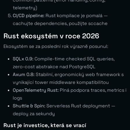
telemetry)
CI/CD pipeline:
Rust kompilace je pomalá —
cachujte dependencies, použijte sccache
Rust ekosystém v roce 2026
Ekosystém se za poslední rok výrazně posunul:
SQLx 0.9:
Compile-time checked SQL queries,
zero-cost abstrakce nad PostgreSQL
Axum 0.8:
Stabilní, ergonomický web framework s
vynikající tower middleware kompatibilitou
OpenTelemetry Rust:
Plná podpora traces, metrics i
logs
Shuttle & Spin:
Serverless Rust deployment —
deploy za sekundy
Rust je investice, která se vrací