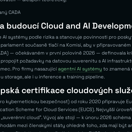
vaný CADA
 a budoucí Cloud and AI Developm
e AI systémy podle rizika a stanovuje povinnosti pro posky
ý parlament současně tlačí na Komisi, aby v připravovaném
A) — očekávaném v první polovině 2026 — definovala kri
 propojit požadavky na datovou suverenitu s AI infrastrukt
mec. Pro firmy nasazující
agentní AI systémy
to znamená n
 storage, ale i u inference a training pipeline.
pská certifikace cloudových slu
pro kybernetickou bezpečnost) od roku 2020 připravuje E
ication Scheme for Cloud Services (EUCS). Nejvyšší úroveň
o „suverénní cloud”. Vývoj ale stojí — k únoru 2026 schéma 
eshodám mezi členskými státy ohledně toho, zda mají být a