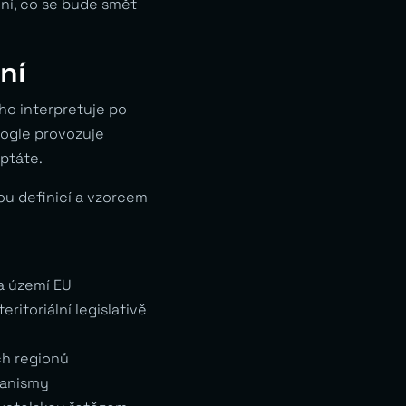
ní, co se bude smět
ní
 ho interpretuje po
oogle provozuje
eptáte.
ou definicí a vzorcem
a území EU
ritoriální legislativě
ch regionů
hanismy