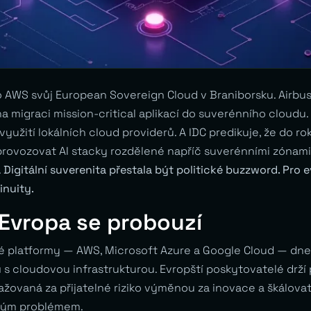
o AWS svůj European Sovereign Cloud v Braniborsku. Airbu
a migraci mission-critical aplikací do suverénního cloudu.
t využití lokálních cloud providerů. A IDC predikuje, že do 
rovozovat AI stacky rozdělené napříč suverénními zónam
.
Digitální suverenita přestala být politické buzzword. Pro 
inuity.
 Evropa se probouzí
é platformy — AWS, Microsoft Azure a Google Cloud — dnes 
u
s cloudovou infrastrukturou. Evropští poskytovatelé drží
ažovaná za přijatelné riziko výměnou za inovace a škálovat
ckým problémem.