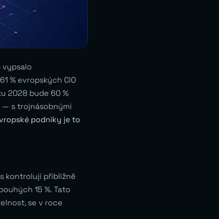
s vypsalo
 61 % evropských CIO
roku 2028 bude 60 %
i — s trojnásobnými
evropské podniky je to
kontrolují přibližně
 pouhých 15 %. Tato
elnost, se v roce