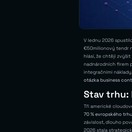
V lednu 2026 spustil
€50milionový tendr n
hlásí, že chtějí zvýši
nadnárodních firem p
integračními náklady
otázka business cont
Stav trhu:
Tři americké cloudov
70 % evropského trh
závislost, dlouho pov
2026 stala strategi