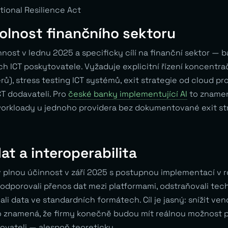
tional Resilience Act
olnost finančního sektoru
nost v lednu 2025 a specificky cílí na finanční sektor — b
ich ICT poskytovatele. Vyžaduje explicitní řízení koncentrač
erů), stress testing ICT systémů, exit strategie od cloud pro
CT dodavateli. Pro
české banky implementující AI
to zname
workloady u jednoho providera bez dokumentované exit st
dat a interoperabilita
v plnou účinnost v září 2025 s postupnou implementací v 
podporovali přenos dat mezi platformami, odstraňovali tec
li data ve standardních formátech. Cíl je jasný: snížit vend
to znamená, že firmy konečně budou mít reálnou možnost p
vateli — alespoň teoreticky.