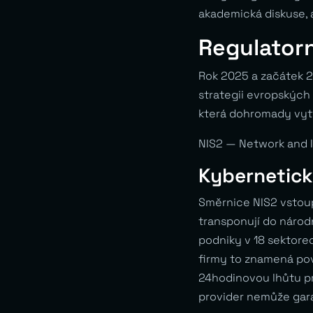
akademická diskuse, a
Regulatorn
Rok 2025 a začátek 2
strategii evropských
která dohromady vytv
NIS2 — Network and I
Kybernetick
Směrnice NIS2 vstoupi
transponují do národ
podniky v 18 sektorec
firmy to znamená pov
24hodinovou lhůtu p
provider nemůže gar