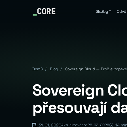
_
CORE
Služby
Odvět
Domů
/
Blog
/
Sovereign Cloud — Proč evropské
Sovereign Cl
přesouvají d
31. 01. 2026
14 min
Aktualizováno: 28. 03. 2026