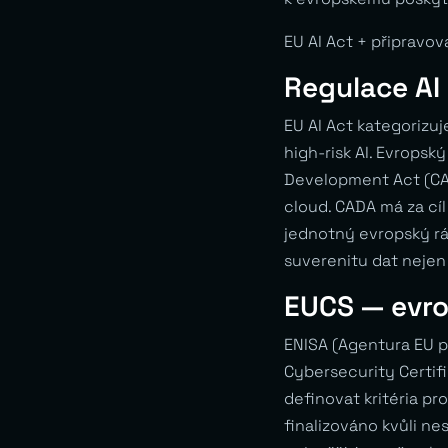
EU AI Act + připravo
Regulace AI
EU AI Act kategorizuj
high-risk AI. Evropsk
Development Act (CAD
cloud. CADA má za cíl
jednotný evropský rá
suverenitu dat nejen u
EUCS — evro
ENISA (Agentura EU 
Cybersecurity Certif
definovat kritéria pr
finalizováno kvůli n