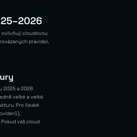
2025–2026
 ovlivňují cloudovou
provázaných pravidel,
tury
ku 2025 a 2026
edně velké a velké
ukturu. Pro české
oviderů),
 Pokud váš cloud