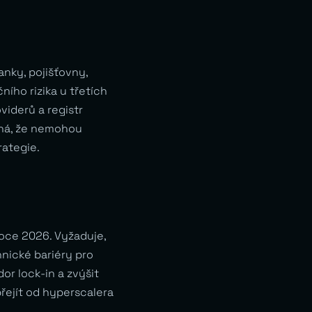
anky, pojišťovny,
ního rizika u třetích
viderů a registr
ná, že nemohou
rategie.
roce 2026. Vyžaduje,
hnické bariéry pro
or lock-in a zvýšit
řejít od hyperscalera