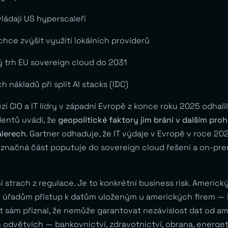
ládají US hyperscaleři
hce zvýšit využití lokálních providerů
 trh EU sovereign cloud do 2031
 nákladů při split AI stacks (IDC)
 CIO a IT lídry v západní Evropě z konce roku 2025 odhalil
entů uvádí, že
geopolitické faktory jim brání v dalším proh
lerech
. Gartner odhaduje, že IT výdaje v Evropě v roce 20
 a značná část poputuje do sovereign cloud řešení a on-pr
 strach z regulace. Je to konkrétní business risk. Americ
úřadům přístup k datům uloženým u amerických firem — b
ft sám přiznal, že nemůže garantovat nezávislost dat od a
 odvětvích — bankovnictví, zdravotnictví, obrana, energet