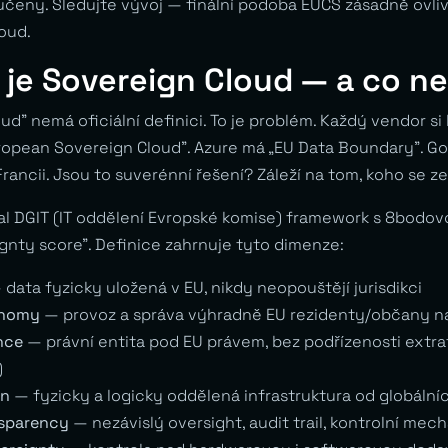
učeny. Sledujte vývoj — finální podoba EUCS zásadně ovliv
oud.
 je Sovereign Cloud — a co ne
ud” nemá oficiální definici. To je problém. Každý vendor si
ropean Sovereign Cloud”. Azure má „EU Data Boundary”. G
rancii. Jsou to suverénní řešení? Záleží na tom, koho se z
val DGIT (IT oddělení Evropské komise) framework s 8bodov
gnty score”. Definice zahrnuje tyto dimenze:
data fyzicky uložená v EU, nikdy neopouštějí jurisdikci
onomy
— provoz a správa výhradně EU rezidenty/občany n
nce
— právní entita pod EU právem, bez podřízenosti extrate
)
on
— fyzicky a logicky oddělená infrastruktura od globální
sparency
— nezávislý oversight, audit trail, kontrolní mec