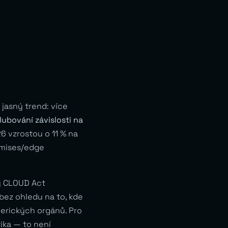
 jasný trend: více
lubování závislosti na
26 vzrostou o 11 % na
emises/edge
ký CLOUD Act
ez ohledu na to, kde
merických orgánů. Pro
ika — to není