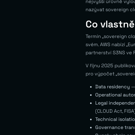
nejvyšší úrovně vylo
nazývat sovereign cl
Co vlastně
Termín „sovereign clo
svém. AWS nabízí „Eu
partnerství S3NS ve F
V říjnu 2025 publiko
pro výpočet „soverei
Data residency
— 
Operational aut
Legal independe
(CLOUD Act, FISA
Technical isolati
Governance tran