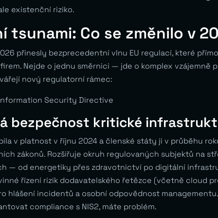
le existenční riziko.
í tsunami: Co se změnilo v 
026 přinesly bezprecedentní vlnu EU regulací, které přímo
 firem. Nejde o jednu směrnici — jde o komplex vzájemně 
ářejí nový regulatorní rámec:
nformation Security Directive
á bezpečnost kritické infrastruk
la v platnost v říjnu 2024 a členské státy ji v průběhu ro
ních zákonů. Rozšiřuje okruh regulovaných subjektů na stř
h — od energetiky přes zdravotnictví po digitální infrastr
inné řízení rizik dodavatelského řetězce (včetně cloud pr
ro hlášení incidentů a osobní odpovědnost managementu.
antovat compliance s NIS2, máte problém.