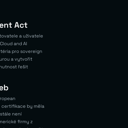
ent Act
tovatele a uživatele
 Cloud and AI
téria pro sovereign
urou a vytvořit
utnost řešit
žeb
uropean
 certifikace by měla
stále není
merické firmy z