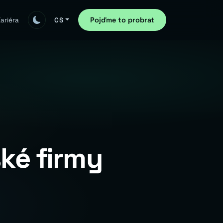
Pojďme to probrat
ariéra
CS
ké firmy