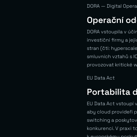
DORA — Digital Opera
Operační od
DORA vstoupila v účin
investiční firmy a jej
stran (čti: hyperscal
smluvních vztahů s I
provozovat kritické 
EU Data Act
Portabilita 
EU Data Act vstoupí 
aby cloud provideři 
switching a poskytova
konkurenci. V praxi 
k evropskému poskyto