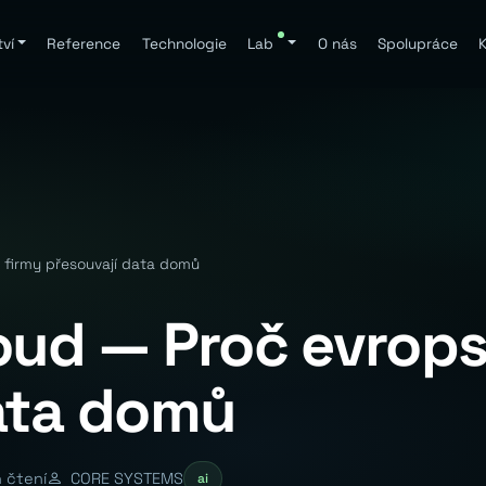
ví
Reference
Technologie
Lab
O nás
Spolupráce
K
 firmy přesouvají data domů
oud — Proč evrops
ata domů
 čtení
CORE SYSTEMS
ai