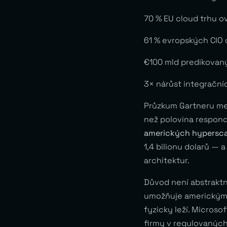
70 % EU cloud trhu ov
61 % evropských CIO c
€100 mld predikovaný
3× nárůst integračních
Průzkum Gartneru mezi
než polovina respond
amerických hypersca
1,4 bilionu dolarů —
architektur.
Důvod není abstraktní
umožňuje americkým 
fyzicky leží. Microso
firmy v regulovaných