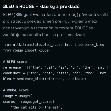
BLEU a ROUGE – klasiky z překladů
BLEU (Bilingual Evaluation Understudy) původně vznikl
pro strojový překlad a měří překryv n-gramů mezi
generovaným a referenčním textem. ROUGE se
zaměřuje na recall a hodí se pro sumarizaci.
from nltk.translate.bleu_score import sentence_bleu

from rouge import Rouge

# BLEU score

reference = [['the', 'cat', 'is', 'on', 'the', 'mat']]

candidate = ['the', 'cat', 'sits', 'on', 'the', 'mat']

bleu = sentence_bleu(reference, candidate)

# ROUGE score

rouge = Rouge()

scores = rouge.get_scores(

    "the cat sits on the mat", 
