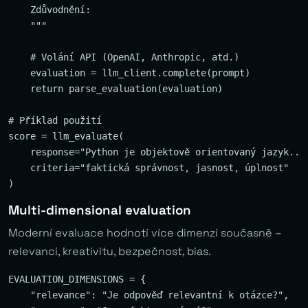
    Zdůvodnění:

    """

    # Volání API (OpenAI, Anthropic, atd.)

    evaluation = llm_client.complete(prompt)

    return parse_evaluation(evaluation)

# Příklad použití

score = llm_evaluate(

    response="Python je objektově orientovaný jazyk..."
    criteria="faktická správnost, jasnost, úplnost"

Multi-dimensional evaluation
Moderní evaluace hodnotí více dimenzí současně –
relevanci, kreativitu, bezpečnost, bias.
EVALUATION_DIMENSIONS = {

    "relevance": "Je odpověď relevantní k otázce?",
