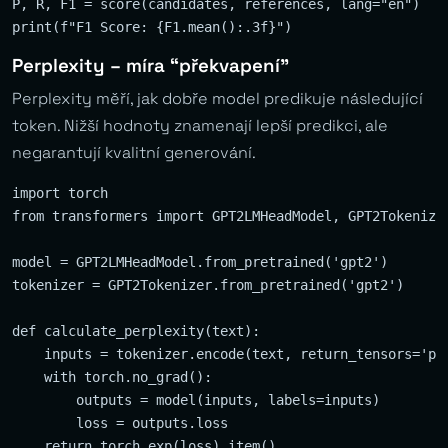
P, R, F1 = score(candidates, references, lang="en")

Perplexity – míra “překvapení”
Perplexity měří, jak dobře model predikuje následující
token. Nižší hodnoty znamenají lepší predikci, ale
negarantují kvalitní generování.
import torch

from transformers import GPT2LMHeadModel, GPT2Tokenizer
model = GPT2LMHeadModel.from_pretrained('gpt2')

tokenizer = GPT2Tokenizer.from_pretrained('gpt2')

def calculate_perplexity(text):

    inputs = tokenizer.encode(text, return_tensors='pt'
    with torch.no_grad():

        outputs = model(inputs, labels=inputs)

        loss = outputs.loss

    return torch.exp(loss).item()
