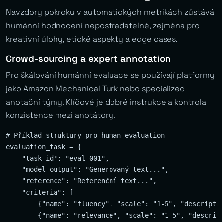
Navzdory pokroku v automatických metrikách zůstává
humánní hodnocení nepostradatelné, zejména pro
kreativní úlohy, etické aspekty a edge cases.
Crowd-sourcing a expert annotation
Pro škálování humánní evaluace se používají platformy
jako Amazon Mechanical Turk nebo specialized
anotační týmy. Klíčové je dobré instrukce a kontrola
konzistence mezi anotátory.
# Příklad struktury pro human evaluation

evaluation_task = {

    "task_id": "eval_001",

    "model_output": "Generovaný text...",

    "reference": "Referenční text...",

    "criteria": [

        {"name": "fluency", "scale": "1-5", "descriptio
        {"name": "relevance", "scale": "1-5", "descript