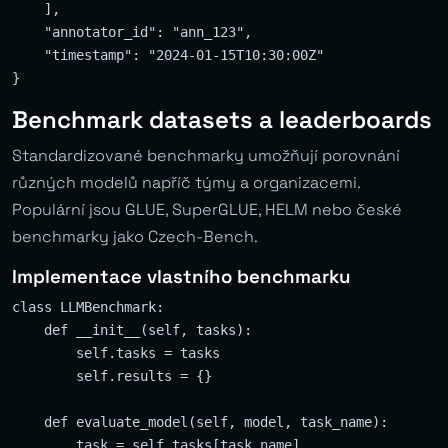
    ],

    "annotator_id": "ann_123",

    "timestamp": "2024-01-15T10:30:00Z"

Benchmark datasets a leaderboards
Standardizované benchmarky umožňují porovnání
různých modelů napříč týmy a organizacemi.
Populární jsou GLUE, SuperGLUE, HELM nebo české
benchmarky jako Czech-Bench.
Implementace vlastního benchmarku
class LLMBenchmark:

    def __init__(self, tasks):

        self.tasks = tasks

        self.results = {}

    def evaluate_model(self, model, task_name):

        task = self.tasks[task_name]
