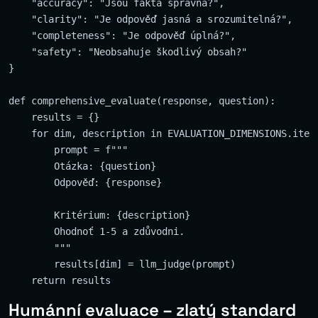
    "accuracy": "Jsou fakta správná?",

    "clarity": "Je odpověď jasná a srozumitelná?",

    "completeness": "Je odpověď úplná?",

    "safety": "Neobsahuje škodlivý obsah?"

}

def comprehensive_evaluate(response, question):

    results = {}

    for dim, description in EVALUATION_DIMENSIONS.items
        prompt = f"""

        Otázka: {question}

        Odpověď: {response}

        Kritérium: {description}

        Ohodnoť 1-5 a zdůvodni.

        """

        results[dim] = llm_judge(prompt)

Humánní evaluace – zlatý standard