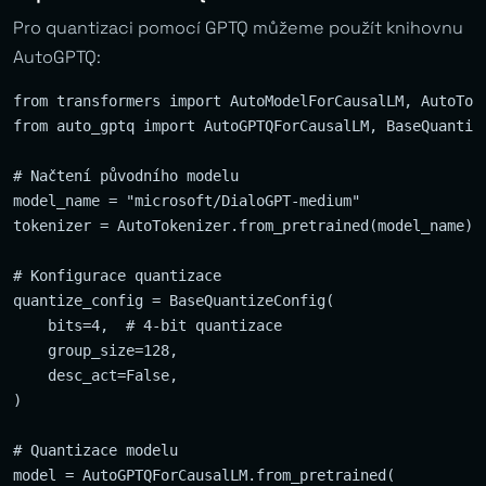
Pro quantizaci pomocí GPTQ můžeme použít knihovnu
AutoGPTQ:
from transformers import AutoModelForCausalLM, AutoToke
from auto_gptq import AutoGPTQForCausalLM, BaseQuantize
# Načtení původního modelu

model_name = "microsoft/DialoGPT-medium"

tokenizer = AutoTokenizer.from_pretrained(model_name)

# Konfigurace quantizace

quantize_config = BaseQuantizeConfig(

    bits=4,  # 4-bit quantizace

    group_size=128,

    desc_act=False,

)

# Quantizace modelu

model = AutoGPTQForCausalLM.from_pretrained(
