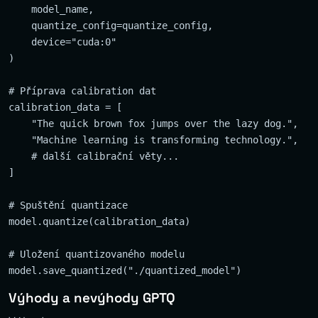
    model_name,

    quantize_config=quantize_config,

    device="cuda:0"

)

# Příprava calibration dat

calibration_data = [

    "The quick brown fox jumps over the lazy dog.",

    "Machine learning is transforming technology.",

    # další calibrační věty...

]

# Spuštění quantizace

model.quantize(calibration_data)

# Uložení quantizovaného modelu

Výhody a nevýhody GPTQ