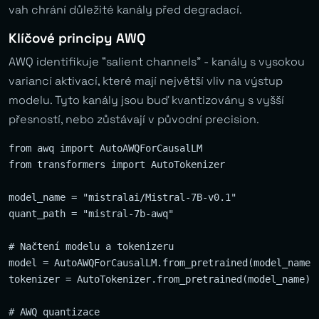
vah chrání důležité kanály před degradací.
Klíčové principy AWQ
AWQ identifikuje “salient channels” - kanály s vysokou
variancí aktivací, které mají největší vliv na výstup
modelu. Tyto kanály jsou buď kvantizovány s vyšší
přesností, nebo zůstávají v původní precision.
from awq import AutoAWQForCausalLM

from transformers import AutoTokenizer

model_name = "mistralai/Mistral-7B-v0.1"

quant_path = "mistral-7b-awq"

# Načtení modelu a tokenizeru

model = AutoAWQForCausalLM.from_pretrained(model_name)

tokenizer = AutoTokenizer.from_pretrained(model_name)

# AWQ quantizace
