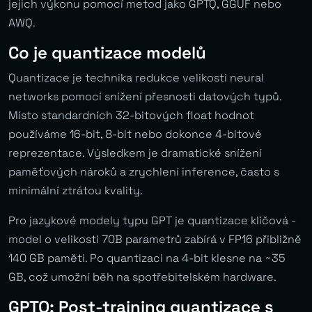
jejich výkonu pomocí metod jako GPTQ, GGUF nebo
AWQ.
Co je quantizace modelů
Quantizace je technika redukce velikosti neural
networks pomocí snížení přesnosti datových typů.
Místo standardních 32-bitových float hodnot
používáme 16-bit, 8-bit nebo dokonce 4-bitové
reprezentace. Výsledkem je dramatické snížení
paměťových nároků a zrychlení inference, často s
minimální ztrátou kvality.
Pro jazykové modely typu GPT je quantizace klíčová -
model o velikosti 70B parametrů zabírá v FP16 přibližně
140 GB paměti. Po quantizaci na 4-bit klesne na ~35
GB, což umožní běh na spotřebitelském hardware.
GPTQ: Post-training quantizace s