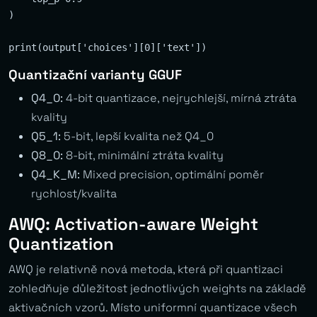
)

Quantizační varianty GGUF
Q4_0:
4-bit quantizace, nejrychlejší, mírná ztráta
kvality
Q5_1:
5-bit, lepší kvalita než Q4_0
Q8_0:
8-bit, minimální ztráta kvality
Q4_K_M:
Mixed precision, optimální poměr
rychlost/kvalita
AWQ: Activation-aware Weight
Quantization
AWQ je relativně nová metoda, která při quantizaci
zohledňuje důležitost jednotlivých weights na základě
aktivačních vzorů. Místo uniformní quantizace všech