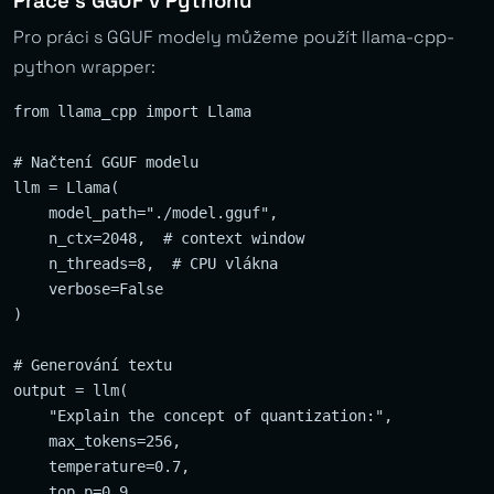
Práce s GGUF v Pythonu
Pro práci s GGUF modely můžeme použít llama-cpp-
python wrapper:
from llama_cpp import Llama

# Načtení GGUF modelu

llm = Llama(

    model_path="./model.gguf",

    n_ctx=2048,  # context window

    n_threads=8,  # CPU vlákna

    verbose=False

)

# Generování textu

output = llm(

    "Explain the concept of quantization:",

    max_tokens=256,

    temperature=0.7,

    top_p=0.9
