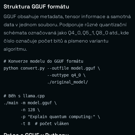
Struktura GGUF formátu
GGUF obsahuje metadata, tensor informace a samotná
data v jednom souboru. Podporuje různé quantizační
schémata označovaná jako Q4_0, Q5_1, Q8_0 atd., kde
číslo označuje počet bitů a písmeno variantu
algoritmu.
# Konverze modelu do GGUF formátu

python convert.py --outfile model.gguf \

                  --outtype q4_0 \

                  ./original_model/

# Běh s llama.cpp

./main -m model.gguf \

       -n 128 \

       -p "Explain quantum computing:" \
