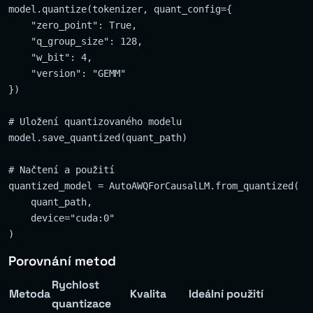
model.quantize(tokenizer, quant_config={

    "zero_point": True,

    "q_group_size": 128,

    "w_bit": 4,

    "version": "GEMM"

})

# Uložení quantizovaného modelu

model.save_quantized(quant_path)

# Načtení a použití

quantized_model = AutoAWQForCausalLM.from_quantized(

    quant_path, 

    device="cuda:0"

Porovnání metod
Rychlost
Metoda
Kvalita
Ideální použití
quantizace