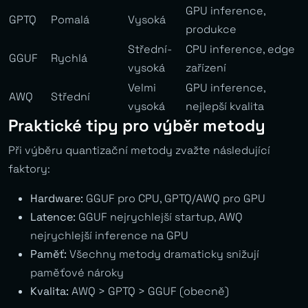
GPU inference,
GPTQ
Pomalá
Vysoká
produkce
Střední-
CPU inference, edge
GGUF
Rychlá
vysoká
zařízení
Velmi
GPU inference,
AWQ
Střední
vysoká
nejlepší kvalita
Praktické tipy pro výběr metody
Při výběru quantizační metody zvažte následující
faktory:
Hardware:
GGUF pro CPU, GPTQ/AWQ pro GPU
Latence:
GGUF nejrychlejší startup, AWQ
nejrychlejší inference na GPU
Paměť:
Všechny metody dramaticky snižují
paměťové nároky
Kvalita:
AWQ > GPTQ > GGUF (obecně)