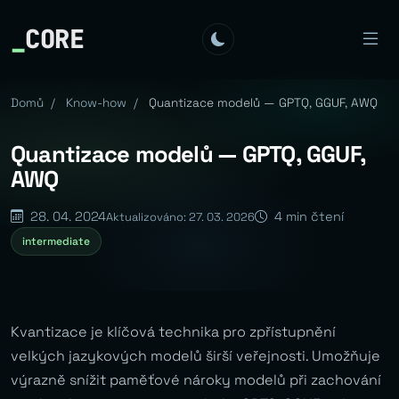
_
CORE
Domů
/
Know-how
/
Quantizace modelů — GPTQ, GGUF, AWQ
Quantizace modelů — GPTQ, GGUF,
AWQ
28. 04. 2024
4 min čtení
Aktualizováno: 27. 03. 2026
intermediate
Kvantizace je klíčová technika pro zpřístupnění
velkých jazykových modelů širší veřejnosti. Umožňuje
výrazně snížit paměťové nároky modelů při zachování