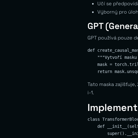
Učí se předpoví
Výborný pro úloh
GPT (Genera
GPT používá pouze de
def create_causal_mas
    """Vytvoří masku
    mask = torch.tri
Tato maska zajišťuje,
i-1.
Implement
class TransformerBloc
    def __init__(sel
        super().__ini