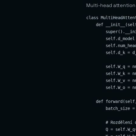
Multi-head attentio
class MultiHeadAttent
    def __init__(sel
        super().__ini
        self.d_model 
        self.num_head
        self.d_k = d_
        self.W_q = n
        self.W_k = n
        self.W_v = n
        self.W_o = n
    def forward(self
        batch_size = 
        # Rozdělení d
        Q = self.W_q