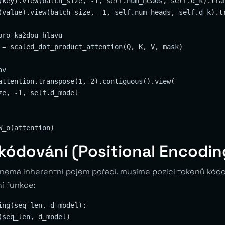
(key).view(batch_size, -1, self.num_heads, self.d_k).tran
(value).view(batch_size, -1, self.num_heads, self.d_k).tr
ro každou hlavu

 = scaled_dot_product_attention(Q, K, V, mask)

v

attention.transpose(1, 2).contiguous().view(

e, -1, self.d_model

kódování (Positional Encodin
nemá inherentní pojem pořadí, musíme pozici tokenů kódov
ní funkce:
ing(seq_len, d_model):

seq_len, d_model)
