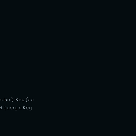
ledám), Key (co
zi Query a Key