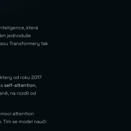
nteligence, která
 vám jednoduše
 jsou Transformery tak
 který od roku 2017
us
self-attention
,
ně, na rozdíl od
omocí attention
e. Tím se model naučí