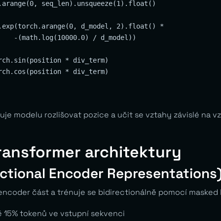
.arange(0, seq_len).unsqueeze(1).float()

.exp(torch.arange(0, d_model, 2).float() *

    -(math.log(10000.0) / d_model))

rch.sin(position * div_term)

rch.cos(position * div_term)

je modelu rozlišovat pozice a učit se vztahy závislé na v
ransformer architektury
ectional Encoder Representations
ncoder část a trénuje se bidirectionálně pomocí masked
 15% tokenů ve vstupní sekvenci