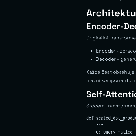
Architekt
Encoder-Dec
Originální Transforme
Encoder
- zpraco
Decoder
- generu
Každá část obsahuje 
hlavní komponenty: m
Self-Attent
Srdcem Transformeru 
def scaled_dot_produ
    """

    Q: Query matice 