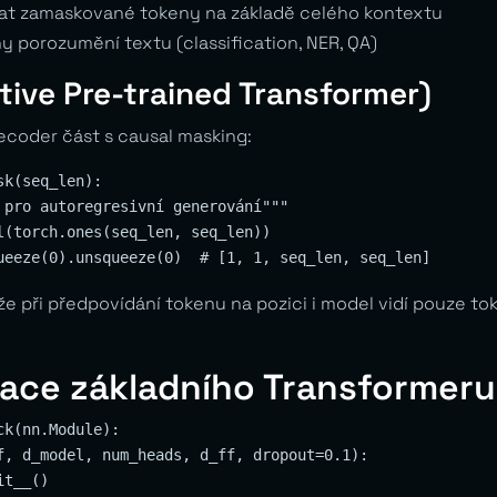
dat zamaskované tokeny na základě celého kontextu
y porozumění textu (classification, NER, QA)
tive Pre-trained Transformer)
coder část s causal masking:
k(seq_len):

 pro autoregresivní generování"""

l(torch.ones(seq_len, seq_len))

 že při předpovídání tokenu na pozici i model vidí pouze to
ace základního Transformeru
k(nn.Module):

f, d_model, num_heads, d_ff, dropout=0.1):

t__()
