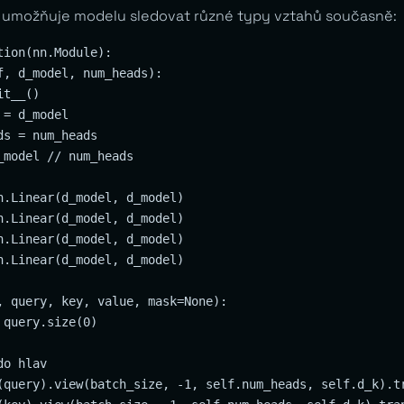
n umožňuje modelu sledovat různé typy vztahů současně:
ion(nn.Module):

f, d_model, num_heads):

t__()

= d_model

s = num_heads

model // num_heads

n.Linear(d_model, d_model)

n.Linear(d_model, d_model)

n.Linear(d_model, d_model)

n.Linear(d_model, d_model)

, query, key, value, mask=None):

query.size(0)

o hlav

(query).view(batch_size, -1, self.num_heads, self.d_k).tr