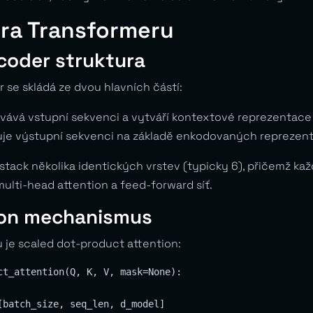
ura Transformeru
oder struktura
r se skládá ze dvou hlavních částí:
vává vstupní sekvenci a vytváří kontextové reprezentace
je výstupní sekvenci na základě enkodovaných reprezent
stack několika identických vrstev (typicky 6), přičemž ka
ulti-head attention a feed-forward síť.
ion mechanismus
je scaled dot-product attention:
ct_attention(Q, K, V, mask=None):

[batch_size, seq_len, d_model]
