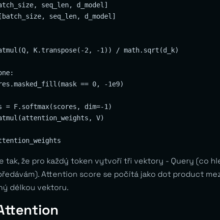
atch_size, seq_len, d_model]

[batch_size, seq_len, d_model]

atmul(Q, K.transpose(-2, -1)) / math.sqrt(d_k)

ne:

res.masked_fill(mask == 0, -1e9)

s = F.softmax(scores, dim=-1)

atmul(attention_weights, V)

tak, že pro každý token vytvoří tři vektory - Query (co h
 předávám). Attention score se počítá jako dot product me
ný délkou vektoru.
Attention