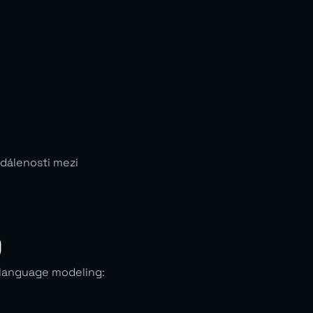
zdálenosti mezi
)
 language modeling: