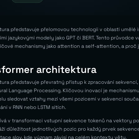
tura představuje přelomovou technologii v oblasti umělé i
šími jazykovými modely jako GPT či BERT. Tento průvodce
 klíčové mechanismy jako attention a self-attention, a proč
sformer architektura
tura představuje převratný přístup k zpracování sekvencí,
ural Language Processing. Klíčovou inovací je mechanism
u sledovat vztahy mezi všemi pozicemi v sekvenci součas
ní v RNN nebo LSTM sítích.
čívá v transformaci vstupní sekvence tokenů na vektory p
ží důležitost jednotlivých pozic pro každý prvek sekvenc
ace slov, kde význam závisí na celém kontextu věty.