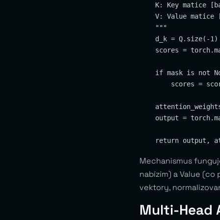
    K: Key matice [b
    V: Value matice 
    """

    d_k = Q.size(-1)

    scores = torch.m
    if mask is not No
        scores = sco
    attention_weight
    output = torch.m
Mechanismus funguje 
nabízím) a Value (co
vektory, normalizova
Multi-Head 