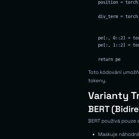
    position = torch
    div_term = torch
                    
    pe[:, 0::2] = to
    pe[:, 1::2] = to
Toto kódování umožňu
tokeny.
Varianty T
BERT (Bidir
BERT používá pouze e
Maskuje náhodně