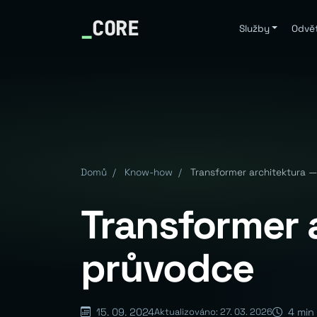
_
CORE
Služby
Odvět
Domů
/
Know-how
/
Transformer architektura 
Transformer 
průvodce
15. 09. 2024
4 min 
Aktualizováno: 27. 03. 2026