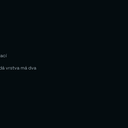
ací
ždá vrstva má dva