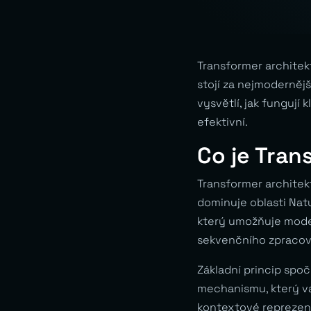
Transformer architek
stojí za nejmoderněj
vysvětlí, jak fungují
efektivní.
Co je Tran
Transformer architek
dominuje oblasti Nat
který umožňuje model
sekvenčního zpracová
Základní princip spo
mechanismu, který vá
kontextové reprezent