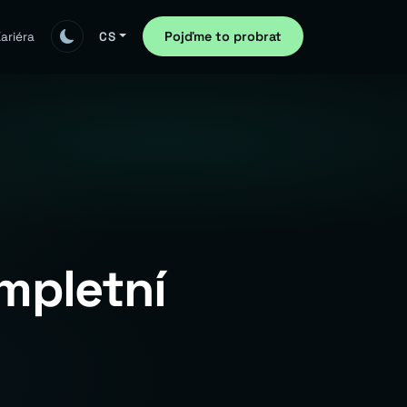
Pojďme to probrat
ariéra
CS
mpletní