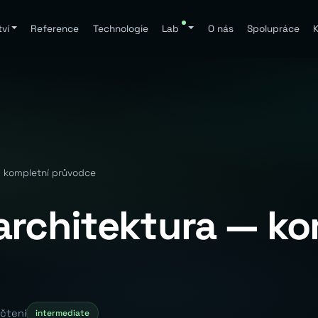
ví
Reference
Technologie
Lab
O nás
Spolupráce
K
— kompletní průvodce
architektura — ko
čtení
intermediate