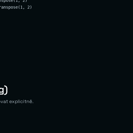
spose(1, 2)

anspose(1, 2)

g)
at explicitně.