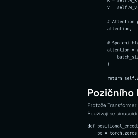
        K = self.W_k
        V = self.W_v
        # Attention p
        attention, _
        # Spojení hla
        attention = 
            batch_siz
        )

Pozičního 
Protože Transformer 
Používají se sinusoid
def positional_encod
    pe = torch.zeros(