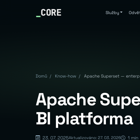
_
CORE
Služby
Odvět
Domů
/
Know-how
/
Apache Superset — enterpr
Apache Super
BI platforma
23. 07. 2025
1 min
Aktualizováno: 27. 03. 2026