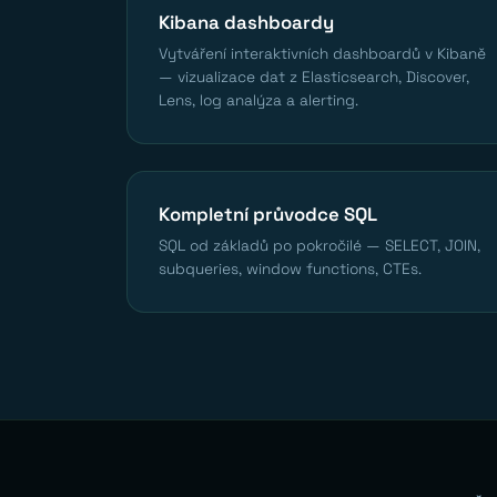
Kibana dashboardy
Vytváření interaktivních dashboardů v Kibaně
— vizualizace dat z Elasticsearch, Discover,
Lens, log analýza a alerting.
Kompletní průvodce SQL
SQL od základů po pokročilé — SELECT, JOIN,
subqueries, window functions, CTEs.