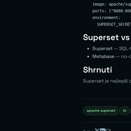
    image: apache/sup
    ports: ["8088:808
    environment:

Superset v
Superset
— SQL-fi
Metabase
— no-co
Shrnutí
Superset je nejlepší
apache superset
bi