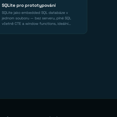
SQLite pro prototypování
SQLite jako embedded SQL databáze v
jednom souboru — bez serveru, plné SQL
včetně CTE a window functions, ideální...