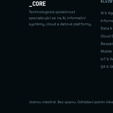
SLUŽB
_CORE
Technologická společnost
AI & A
specializující se na AI, informační
Inform
systémy, cloud a datové platformy.
Data &
Cloud &
Bezpe
Mobile 
IoT & 
QA & O
Jednou měsíčně. Bez spamu. Odhlášení jedním klik