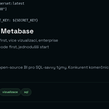
erset:latest

8"]

s Metabase
rst, více vizualizací, enterprise
de first, jednodušší start
 open-source BI pro SQL-savvy týmy. Konkurent komerčních
vizualizace
sql