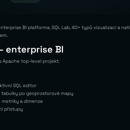
terprise BI platforma. SQL Lab, 40+ typů vizualizací a nat
kem.
 enterprise BI
s Apache top-level projekt.
ktivní SQL editor
tabulky po geoprostorové mapy
 metriky a dimenze
í přístupy