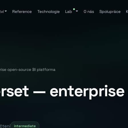
ví
Reference
Technologie
Lab
O nás
Spolupráce
K
ise open-source BI platforma
set — enterprise
 čtení
intermediate