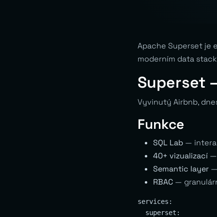
Apache Superset je en
moderním data stac
Superset —
Vyvinutý Airbnb, dne
Funkce
SQL Lab
— intera
40+ vizualizací
— 
Semantic layer
—
RBAC
— granulárn
services:

  superset:
