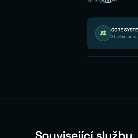
Sdílet:
CORE SYST
Stavíme core s
Související služby