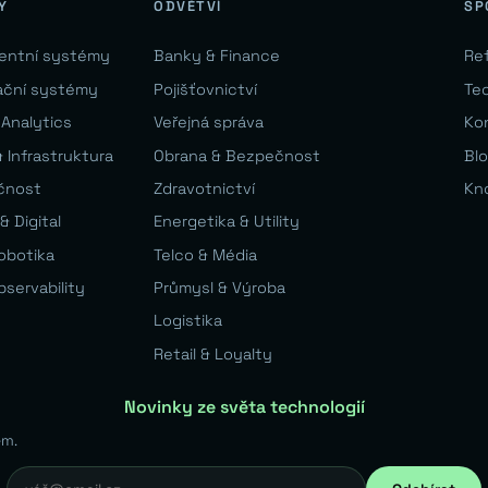
Y
ODVĚTVÍ
SP
gentní systémy
Banky & Finance
Re
ační systémy
Pojišťovnictví
Te
 Analytics
Veřejná správa
Ko
 Infrastruktura
Obrana & Bezpečnost
Bl
čnost
Zdravotnictví
Kn
& Digital
Energetika & Utility
Robotika
Telco & Média
bservability
Průmysl & Výroba
Logistika
Retail & Loyalty
Novinky ze světa technologií
em.