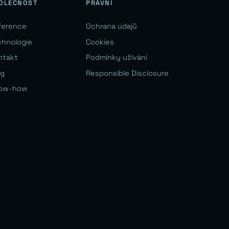
OLEČNOST
PRÁVNÍ
ference
Ochrana údajů
chnologie
Cookies
ntakt
Podmínky užívání
og
Responsible Disclosure
ow-how