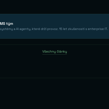
EMS tým
ystémy a AI agenty, které drží provoz. 15 let zkušeností s enterprise IT.
Všechny články