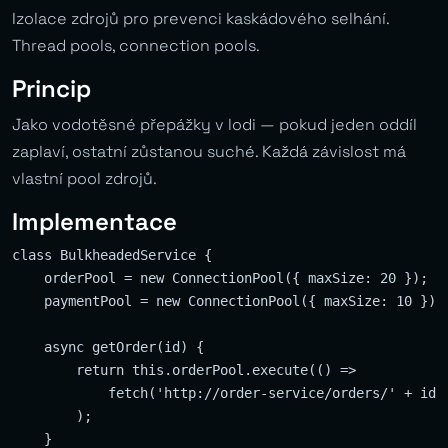
Izolace zdrojů pro prevenci kaskádového selhání.
Thread pools, connection pools.
Princip
Jako vodotěsné přepážky v lodi — pokud jeden oddíl
zaplaví, ostatní zůstanou suché. Každá závislost má
vlastní pool zdrojů.
Implementace
class BulkheadedService {

    orderPool = new ConnectionPool({ maxSize: 20 });

    paymentPool = new ConnectionPool({ maxSize: 10 });

    async getOrder(id) {

        return this.orderPool.execute(() =>

            fetch('http://order-service/orders/' + id)

        );

    }
