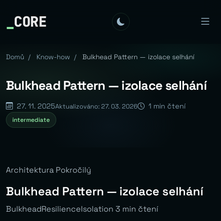
_
CORE
Domů
/
Know-how
/
Bulkhead Pattern — izolace selhání
Bulkhead Pattern — izolace selhání
27. 11. 2025
1 min čtení
Aktualizováno: 27. 03. 2026
intermediate
Architektura Pokročilý
Bulkhead Pattern — izolace selhání
BulkheadResilienceIsolation 3 min čtení