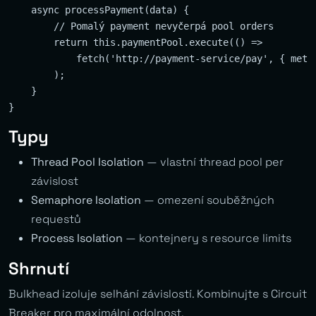
    async processPayment(data) {

        // Pomalý payment nevyčerpá pool orders

        return this.paymentPool.execute(() =>

            fetch('http://payment-service/pay', { metho
        );

    }

Typy
Thread Pool Isolation
— vlastní thread pool per
závislost
Semaphore Isolation
— omezení souběžných
requestů
Process Isolation
— kontejnery s resource limits
Shrnutí
Bulkhead izoluje selhání závislostí. Kombinujte s Circuit
Breaker pro maximální odolnost.