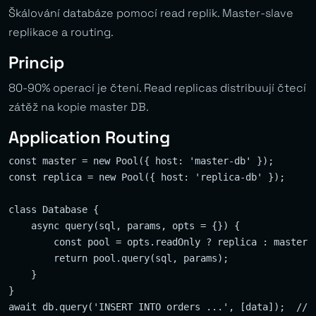
Škálování databáze pomocí read replik. Master-slave
replikace a routing.
Princip
80-90% operací je čtení. Read replicas distribuují čtecí
zátěž na kopie master DB.
Application Routing
const master = new Pool({ host: 'master-db' });

const replica = new Pool({ host: 'replica-db' });

class Database {

    async query(sql, params, opts = {}) {

        const pool = opts.readOnly ? replica : master;

        return pool.query(sql, params);

    }

}

await db.query('INSERT INTO orders ...', [data]);  // →