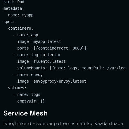
kind: Pod

metadata:

  name: myapp

spec:

  containers:

    - name: app

      image: myapp:latest

      ports: [{containerPort: 8080}]

    - name: log-collector

      image: fluentd:latest

      volumeMounts: [{name: logs, mountPath: /var/log/a
    - name: envoy

      image: envoyproxy/envoy:latest

  volumes:

    - name: logs

Service Mesh
Istio/Linkerd = sidecar pattern v měřítku. Každá služba