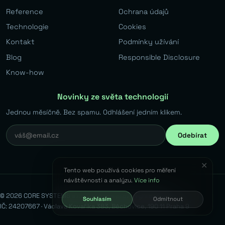
Reference
Ochrana údajů
Technologie
Cookies
Kontakt
Podmínky užívání
Blog
Responsible Disclosure
Know-how
Novinky ze světa technologií
Jednou měsíčně. Bez spamu. Odhlášení jedním klikem.
Odebírat
✕
Tento web používá cookies pro měření
návštěvnosti a analýzu.
Více info
© 2026 CORE SYSTEMS s.r.o. Všechna práva vyhrazena.
Souhlasím
Odmítnout
IČ: 24207667 · Václava Kovaříka 383, Běchovice, 190 11 Praha 9