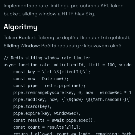
Implementace rate limitingu pro ochranu API. Token
bucket, sliding window a HTTP hlavičky.
Algoritmy
Token Bucket:
Tokeny se doplňují konstantní rychlostí.
Sliding Window:
Počítá requesty v klouzavém okně.
// Redis sliding window rate limiter

async function rateLimit(clientId, limit = 100, windowS
    const key = \`rl:\${clientId}\`;

    const now = Date.now();

    const pipe = redis.pipeline();

    pipe.zremrangebyscore(key, 0, now - windowSec * 100
    pipe.zadd(key, now, \`\${now}-\${Math.random()}\`);
    pipe.zcard(key);

    pipe.expire(key, windowSec);

    const results = await pipe.exec();

    const count = results[2][1];

    return { allowed: count <= limit, remaining: Math.m