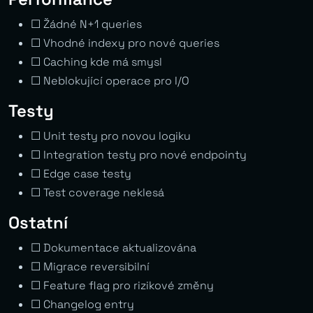
☐ Žádné N+1 queries
☐ Vhodné indexy pro nové queries
☐ Caching kde má smysl
☐ Neblokující operace pro I/O
Testy
☐ Unit testy pro novou logiku
☐ Integration testy pro nové endpointy
☐ Edge case testy
☐ Test coverage neklesá
Ostatní
☐ Dokumentace aktualizována
☐ Migrace reversibilní
☐ Feature flag pro rizikové změny
☐ Changelog entry