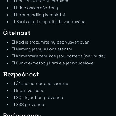
☐ Řeší PR skutečný problém?
☐ Edge cases ošetřeny
☐ Error handling kompletní
☐ Backward kompatibilita zachována
Čitelnost
☐ Kód je srozumitelný bez vysvětlování
☐ Naming jasný a konzistentní
☐ Komentáře tam, kde jsou potřeba (ne všude)
☐ Funkce/metody krátké a jednoúčelové
Bezpečnost
☐ Žádné hardcoded secrets
☐ Input validace
☐ SQL injection prevence
☐ XSS prevence
Performance