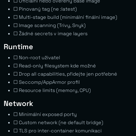
☐ Oficiální nebo ověřený base image
☐ Pinovaný tag (ne :latest)
☐ Multi-stage build (minimální finální image)
☐ Image scanning (Trivy, Snyk)
☐ Žádné secrets v image layers
Runtime
☐ Non-root uživatel
☐ Read-only filesystem kde možné
☐ Drop all capabilities, přidejte jen potřebné
☐ Seccomp/AppArmor profil
☐ Resource limits (memory, CPU)
Network
☐ Minimální exposed porty
☐ Custom network (ne default bridge)
☐ TLS pro inter-container komunikaci