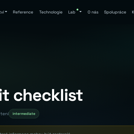
ví
Reference
Technologie
Lab
O nás
Spolupráce
K
t checklist
čtení
intermediate