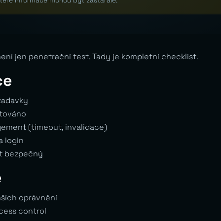
které informace mohou být zastaralé.
ní jen penetrační test. Tady je kompletní checklist.
ce
žadavky
továno
ement (timeout, invalidace)
a login
t bezpečný
e
nších oprávnění
cess control