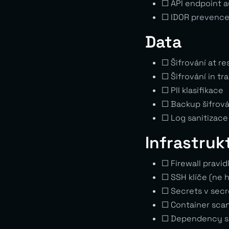
☐ API endpoint a
☐ IDOR prevenc
Data
☐ Šifrování at re
☐ Šifrování in tra
☐ PII klasifikace
☐ Backup šifrová
☐ Log sanitizace
Infrastruk
☐ Firewall pravi
☐ SSH klíče (ne h
☐ Secrets v sec
☐ Container sca
☐ Dependency sc