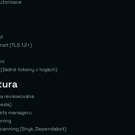
utorizace
e
st
nsit (TLS 1.2+)
ní
 (žádné tokeny v logách)
tura
dla reviewována
esla)
rets manageru
nning
anning (Snyk, Dependabot)