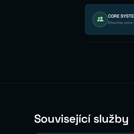
CORE SYST
Stavíme core s
Související služby