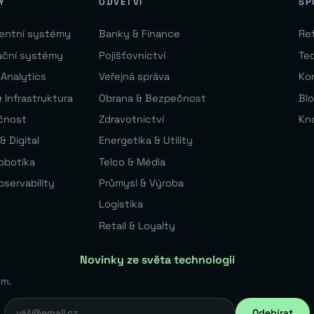
Y
ODVĚTVÍ
SP
gentní systémy
Banky & Finance
Re
ační systémy
Pojišťovnictví
Te
 Analytics
Veřejná správa
Ko
 Infrastruktura
Obrana & Bezpečnost
Bl
čnost
Zdravotnictví
Kn
& Digital
Energetika & Utility
Robotika
Telco & Média
bservability
Průmysl & Výroba
Logistika
Retail & Loyalty
Novinky ze světa technologií
em.
Odebírat