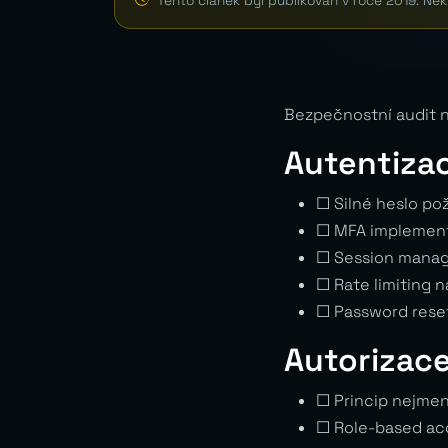
Tento článek byl publikován v roce 2019. Ně
Bezpečnostní audit ne
Autentiza
☐ Silné heslo po
☐ MFA implemen
☐ Session manag
☐ Rate limiting n
☐ Password rese
Autorizac
☐ Princip nejme
☐ Role-based ac