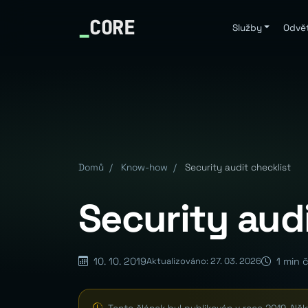
_
CORE
Služby
Odvět
Domů
/
Know-how
/
Security audit checklist
Security audi
10. 10. 2019
1 min 
Aktualizováno: 27. 03. 2026