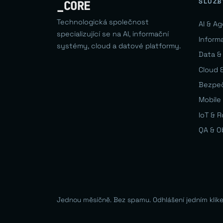
SLUŽB
_CORE
Technologická společnost
AI & A
specializující se na AI, informační
Inform
systémy, cloud a datové platformy.
Data &
Cloud &
Bezpe
Mobile 
IoT & 
QA & O
Jednou měsíčně. Bez spamu. Odhlášení jedním klik