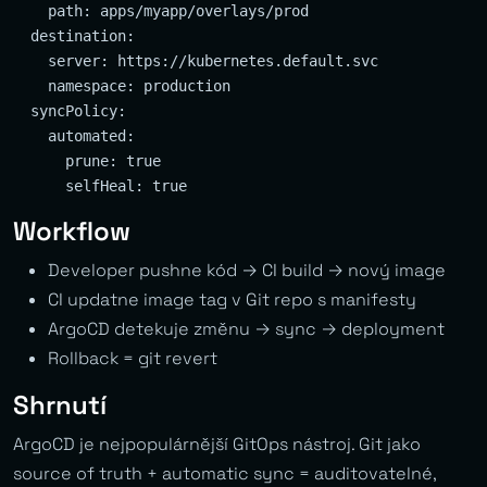
    path: apps/myapp/overlays/prod

  destination:

    server: https://kubernetes.default.svc

    namespace: production

  syncPolicy:

    automated:

      prune: true

Workflow
Developer pushne kód → CI build → nový image
CI updatne image tag v Git repo s manifesty
ArgoCD detekuje změnu → sync → deployment
Rollback = git revert
Shrnutí
ArgoCD je nejpopulárnější GitOps nástroj. Git jako
source of truth + automatic sync = auditovatelné,