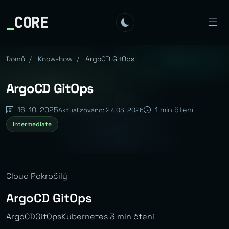
_
CORE
Domů
/
Know-how
/
ArgoCD GitOps
ArgoCD GitOps
16. 10. 2025
1 min čtení
Aktualizováno: 27. 03. 2026
intermediate
Cloud Pokročilý
ArgoCD GitOps
ArgoCDGitOpsKubernetes 3 min čtení