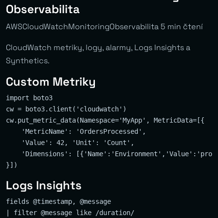
Observabilita
AWSCloudWatchMonitoringObservabilita 5 min čtení
CloudWatch metriky, logy, alarmy, Logs Insights a
Synthetics.
Custom Metriky
import boto3

cw = boto3.client('cloudwatch')

cw.put_metric_data(Namespace='MyApp', MetricData=[{

    'MetricName': 'OrdersProcessed',

    'Value': 42, 'Unit': 'Count',

    'Dimensions': [{'Name':'Environment','Value':'produ
Logs Insights
fields @timestamp, @message

| filter @message like /duration/
