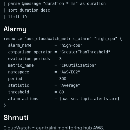
| parse @message "duration=* ms" as duration

| sort duration desc

Alarmy
resource "aws_cloudwatch_metric_alarm" "high_cpu" {

  alarm_name          = "high-cpu"

  comparison_operator = "GreaterThanThreshold"

  evaluation_periods  = 3

  metric_name         = "CPUUtilization"

  namespace           = "AWS/EC2"

  period              = 300

  statistic           = "Average"

  threshold           = 80

  alarm_actions       = [aws_sns_topic.alerts.arn]

Shrnutí
CloudWatch = centrální monitoring hub AWS.