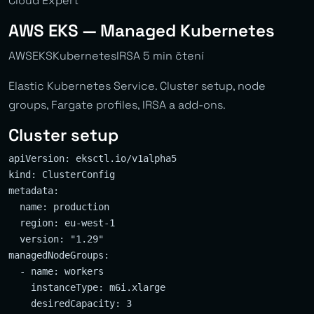
Cloud Expert
AWS EKS — Managed Kubernetes
AWSEKSKubernetesIRSA 5 min čtení
Elastic Kubernetes Service. Cluster setup, node
groups, Fargate profiles, IRSA a add-ons.
Cluster setup
apiVersion: eksctl.io/v1alpha5

kind: ClusterConfig

metadata:

  name: production

  region: eu-west-1

  version: "1.29"

managedNodeGroups:

  - name: workers

    instanceType: m6i.xlarge

    desiredCapacity: 3
