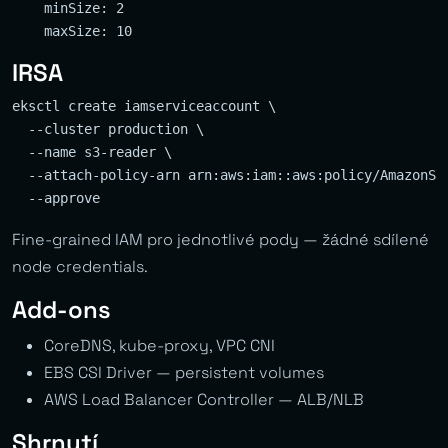
    minSize: 2

IRSA
eksctl create iamserviceaccount \

  --cluster production \

  --name s3-reader \

  --attach-policy-arn arn:aws:iam::aws:policy/AmazonS3R
Fine-grained IAM pro jednotlivé pody — žádné sdílené
node credentials.
Add-ons
CoreDNS, kube-proxy, VPC CNI
EBS CSI Driver — persistent volumes
AWS Load Balancer Controller — ALB/NLB
Shrnutí