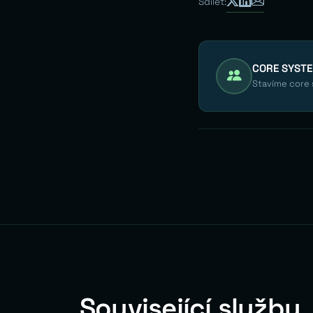
Sdílet:
CORE SYST
Stavíme core s
Související služby