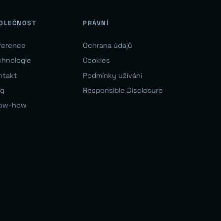
OLEČNOST
PRÁVNÍ
ference
Ochrana údajů
chnologie
Cookies
ntakt
Podmínky užívání
og
Responsible Disclosure
ow-how