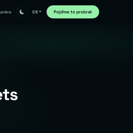
Pojďme to probrat
ariéra
CS
ets