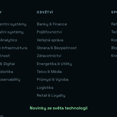
Y
ODVĚTVÍ
SP
gentní systémy
Banky & Finance
Re
ační systémy
Pojišťovnictví
Te
 Analytics
Veřejná správa
Ko
 Infrastruktura
Obrana & Bezpečnost
Bl
čnost
Zdravotnictví
Kn
& Digital
Energetika & Utility
Robotika
Telco & Média
bservability
Průmysl & Výroba
Logistika
Retail & Loyalty
Novinky ze světa technologií
em.