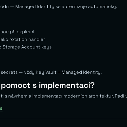
kódu — Managed Identity se autentizuje automaticky.
kace při expiraci
jako rotation handler
ro Storage Account keys
secrets — vždy Key Vault + Managed Identity.
 pomoct s implementací?
ti s návrhem a implementací moderních architektur. Rád
ce