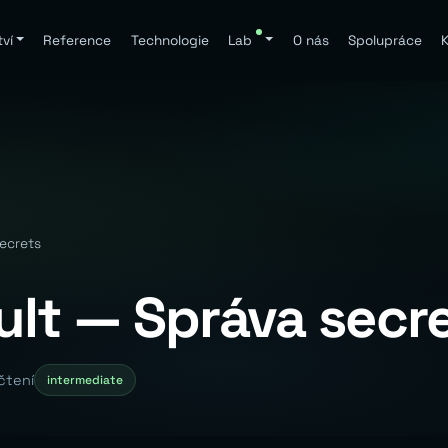
ví
Reference
Technologie
Lab
O nás
Spolupráce
K
ecrets
ult — Správa secr
čtení
intermediate