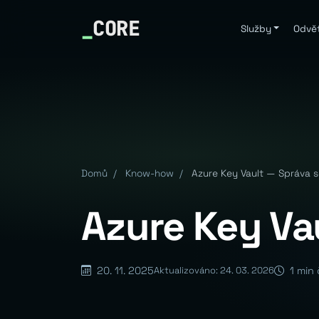
_
CORE
Služby
Odvět
Domů
/
Know-how
/
Azure Key Vault — Správa s
Azure Key Va
20. 11. 2025
1 min 
Aktualizováno: 24. 03. 2026