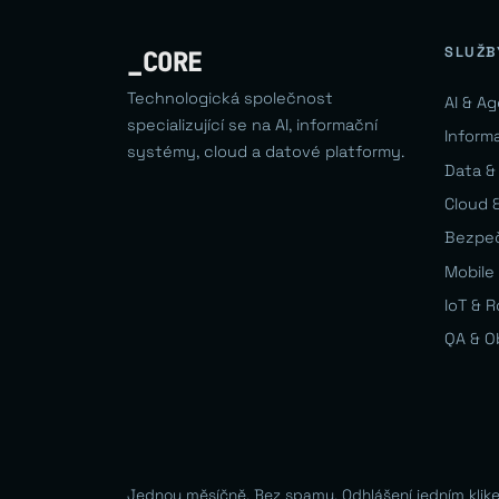
SLUŽB
_CORE
Technologická společnost
AI & A
specializující se na AI, informační
Inform
systémy, cloud a datové platformy.
Data &
Cloud &
Bezpe
Mobile 
IoT & 
QA & O
Jednou měsíčně. Bez spamu. Odhlášení jedním klik