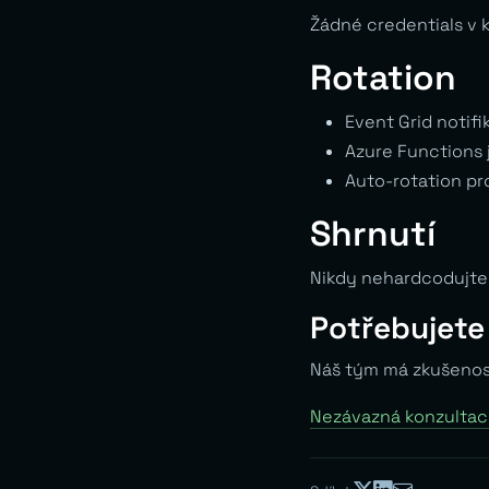
Žádné credentials v 
Rotation
Event Grid notifi
Azure Functions 
Auto-rotation p
Shrnutí
Nikdy nehardcodujte 
Potřebujete
Náš tým má zkušenos
Nezávazná konzulta