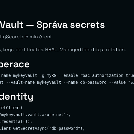
Vault — Správa secrets
tySecrets 5 min čtení
, keys, certificates. RBAC, Managed Identity a rotation.
operace
-name mykeyvault -g myRG --enable-rbac-authorization true
dentity
etClient(

/mykeyvault.vault.azure.net"),

redential());
