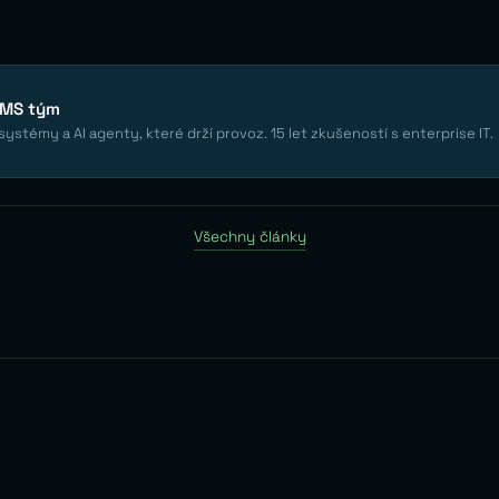
EMS tým
ystémy a AI agenty, které drží provoz. 15 let zkušeností s enterprise IT.
Všechny články