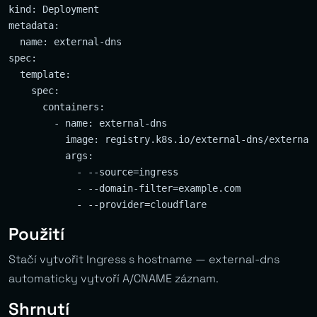
kind: Deployment

metadata:

  name: external-dns

spec:

  template:

    spec:

      containers:

        - name: external-dns

          image: registry.k8s.io/external-dns/external-
          args:

            - --source=ingress

            - --domain-filter=example.com

Použití
Stačí vytvořit Ingress s hostname — external-dns
automaticky vytvoří A/CNAME záznam.
Shrnutí