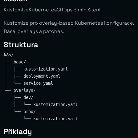
KustomizeKubernetesGitOps 3 min čtení
Kustomize pro overlay-based Kubernetes konfigurace.
Base, overlays a patches.
Struktura
k8s/

├── base/

│   ├── kustomization.yaml

│   ├── deployment.yaml

│   └── service.yaml

└── overlays/

    ├── dev/

    │   └── kustomization.yaml

    └── prod/

Příklady