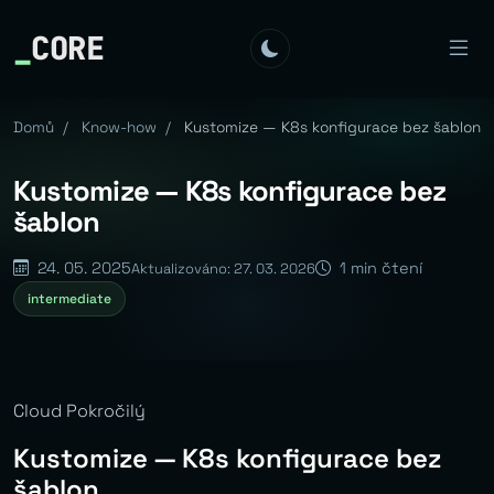
_
CORE
Domů
/
Know-how
/
Kustomize — K8s konfigurace bez šablon
Kustomize — K8s konfigurace bez
šablon
24. 05. 2025
1 min čtení
Aktualizováno: 27. 03. 2026
intermediate
Cloud Pokročilý
Kustomize — K8s konfigurace bez
šablon