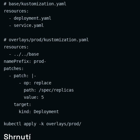
# base/kustomization.yaml

resources:

  - deployment.yaml

  - service.yaml

# overlays/prod/kustomization.yaml

resources:

  - ../../base

namePrefix: prod-

patches:

  - patch: |-

      - op: replace

        path: /spec/replicas

        value: 5

    target:

Shrnutí