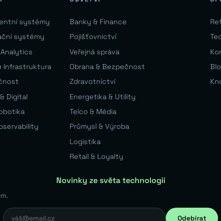
gentní systémy
Banky & Finance
Re
ační systémy
Pojišťovnictví
Te
 Analytics
Veřejná správa
Ko
 Infrastruktura
Obrana & Bezpečnost
Bl
čnost
Zdravotnictví
Kn
& Digital
Energetika & Utility
Robotika
Telco & Média
bservability
Průmysl & Výroba
Logistika
Retail & Loyalty
Novinky ze světa technologií
em.
Odebírat