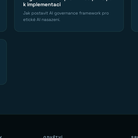
k implementaci
Jak postavit AI governance framework pro
etické AI nasazení.
Y
ODVĚTVÍ
SP