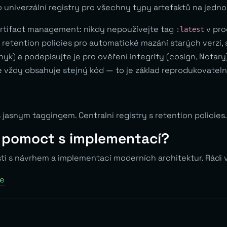
o univerzální registry pro všechny typy artefaktů na jedn
 artifact management: nikdy nepoužívejte tag
v pro
:latest
 retention policies pro automatické mazání starých verzí,
 Snyk) a podepisujte je pro ověření integrity (cosign, Notar
erze vždy obsahuje stejný kód — to je základ reprodukovat
 jasnym taggingem. Centralni registry s retention policies.
 pomoct s implementací?
ti s návrhem a implementací moderních architektur. Rád
ce