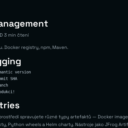
Management
D 3 min čtení
u. Docker registry, npm, Maven.
gging
antic version

mit SHA

nch

tries
ostředí spravujete různé typy artefaktů — Docker images
ty, Python wheels a Helm charty. Nástroje jako JFrog Art