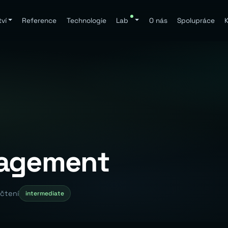
ví
Reference
Technologie
Lab
O nás
Spolupráce
K
nagement
 čtení
intermediate