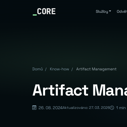
_
CORE
Služby
Odvět
Domů
/
Know-how
/
Artifact Management
Artifact Ma
26. 08. 2024
1 min
Aktualizováno: 27. 03. 2026