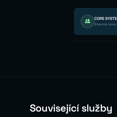
CORE SYST
Stavíme core s
Související služby