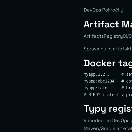
DevOps Pokročilý
Artifact 
ArtifactsRegistryCI/C
Sprava build artefakt
Docker ta
myapp:1.2.3     # sem
myapp:abc1234   # com
myapp:main      # bra
Typy regis
V moderním DevOps pr
Maven/Gradle artefak