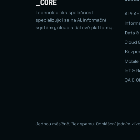
_CORE
Technologická společnost
AI & A
specializující se na AI, informační
Inform
systémy, cloud a datové platformy.
Data &
Cloud &
Bezpe
Mobile 
IoT & 
QA & O
Jednou měsíčně. Bez spamu. Odhlášení jedním klik