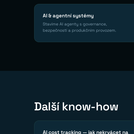
AI & agentní systémy
Stavíme AI agenty s governance,
bezpečností a produkčním provozem.
Další know-how
AI cost tracking — jak nekrvácet na