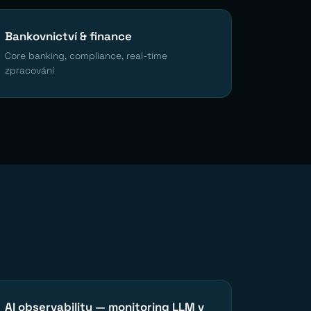
Bankovnictví & finance
Core banking, compliance, real-time
zpracování
AI observability — monitoring LLM v