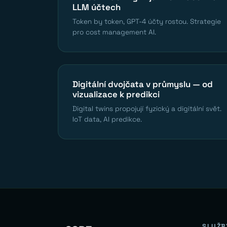
LLM účtech
Token by token, GPT-4 účty rostou. Strategie
pro cost management AI.
Digitální dvojčata v průmyslu — od
vizualizace k predikci
Digital twins propojují fyzický a digitální svět.
IoT data, AI predikce.
SLUŽB