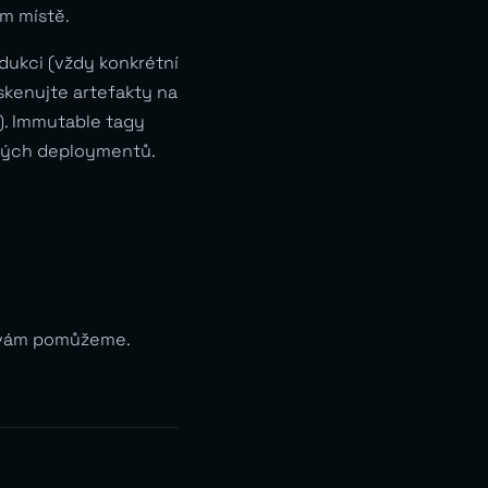
om místě.
dukci (vždy konkrétní
 skenujte artefakty na
y). Immutable tagy
elných deploymentů.
i vám pomůžeme.