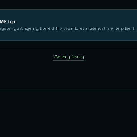
EMS tým
ystémy a AI agenty, které drží provoz. 15 let zkušeností s enterprise IT.
Všechny články