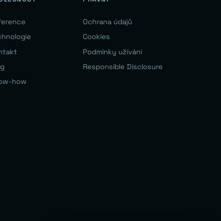
ference
Ochrana údajů
chnologie
Cookies
ntakt
Podmínky užívání
og
Responsible Disclosure
ow-how