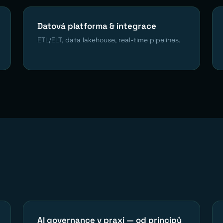
Datová platforma & integrace
ETL/ELT, data lakehouse, real-time pipelines.
AI governance v praxi — od principů