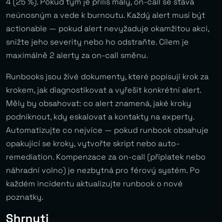
4 (25 %). Pokud tým je příliš malý, on-call se stává
neúnosným a vede k burnoutu. Každý alert musí být
actionable — pokud alert nevyžaduje okamžitou akci,
snižte jeho severity nebo ho odstraňte. Cílem je
maximálně 2 alerty za on-call směnu.
Runbooks jsou živé dokumenty, které popisují krok za
krokem, jak diagnostikovat a vyřešit konkrétní alert.
Měly by obsahovat: co alert znamená, jaké kroky
podniknout, kdy eskalovat a kontakty na experty.
Automatizujte co nejvíce — pokud runbook obsahuje
opakující se kroky, vytvořte skript nebo auto-
remediation. Kompenzace za on-call (příplatek nebo
náhradní volno) je nezbytná pro férový systém. Po
každém incidentu aktualizujte runbook o nové
poznatky.
Shrnuti