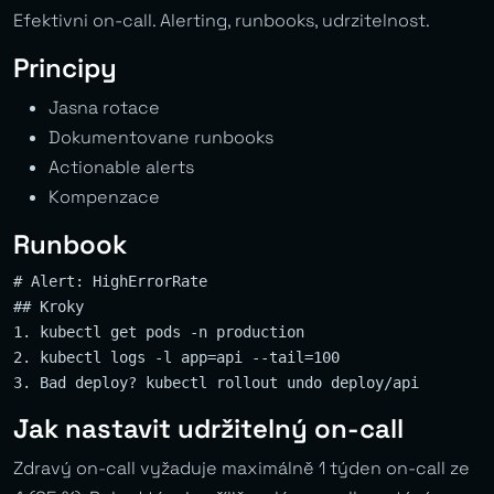
Efektivni on-call. Alerting, runbooks, udrzitelnost.
Principy
Jasna rotace
Dokumentovane runbooks
Actionable alerts
Kompenzace
Runbook
# Alert: HighErrorRate

## Kroky

1. kubectl get pods -n production

2. kubectl logs -l app=api --tail=100

Jak nastavit udržitelný on-call
Zdravý on-call vyžaduje maximálně 1 týden on-call ze