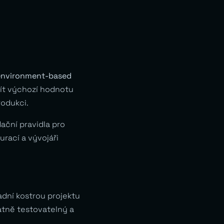
environment-based
mít výchozí hodnotu
odukci.
ační pravidla pro
rací a vývojáři
dní kostrou projektu
atně testovatelný a