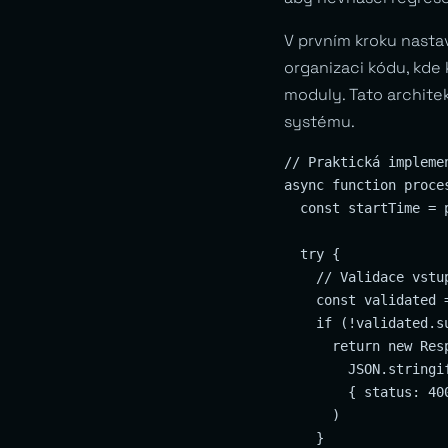
V prvním kroku nasta
organizaci kódu, kde
moduly. Tato archite
systému.
// Praktická impleme
async function proce
  const startTime = p
  try {

    // Validace vstup
    const validated 
    if (!validated.su
      return new Resp
        JSON.stringi
        { status: 400
      )

    }
