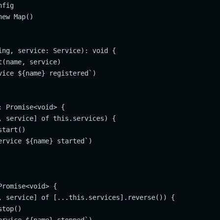
fig

ew Map()

ing, service: Service): void {

(name, service)

vice ${name} registered`)

 Promise<void> {

, service] of this.services) {

tart()

ervice ${name} started`)

romise<void> {

, service] of [...this.services].reverse()) {

top()

ervice ${name} stopped`)
