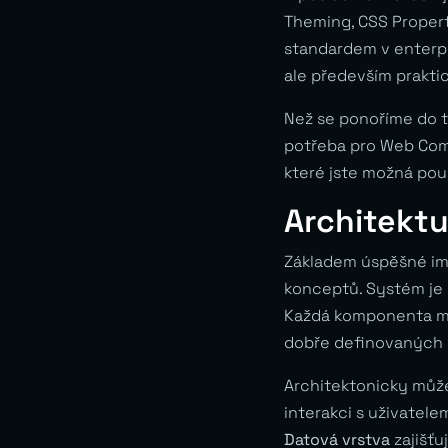
Theming, CSS Properti
standardem v enterpr
ale především prakti
Než se ponoříme do te
potřeba pro Web Comp
které jste možná pou
Architektu
Základem úspěšné im
konceptů. Systém je 
Každá komponenta má
dobře definovaných 
Architektonicky může
interakci s uživatel
Datová vrstva
zajišťu