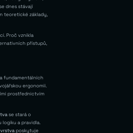
se dnes stávají
 teoretické základy,
i. Proč vznikla
ernativních přístupů,
a fundamentálních
vojářskou ergonomii.
mi prostřednictvím
stva
se stará o
ogiku a pravidla.
 vrstva
poskytuje