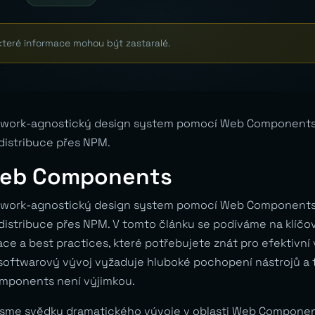
které informace mohou být zastaralé.
work-agnostický design system pomocí Web Components. 
distribuce přes NPM.
Web Components
work-agnostický design system pomocí Web Components. 
distribuce přes NPM. V tomto článku se podíváme na klíčo
ce a best practices, které potřebujete znát pro efektivní 
softwarový vývoj vyžaduje hluboké pochopení nástrojů a t
mponents není výjimkou.
 jsme svědky dramatického vývoje v oblasti Web Componen