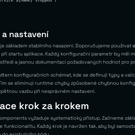
 a nastavení
je základem stabilního nasazení. Doporučujeme používat
í při startu aplikace. Každý konfigurační parametr by měl 
středí a jasnou dokumentaci požadovaných hodnot pro pr
attern konfiguračních schémat, kde se definují typy a valid
ím se eliminují runtime chyby způsobené chybnou konfigu
zpětnou vazbu při nesprávném nastavení.
ace krok za krokem
mponents vyžaduje systematický přístup. Začneme zákla
 funkcionalitu. Každý krok je navržen tak, aby byl samost
 do existujícího kódu.