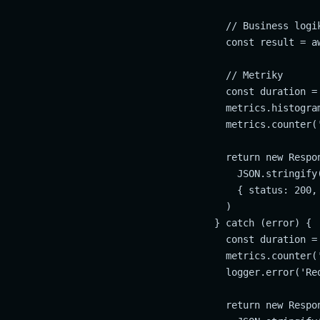
    // Business logik
    const result = a
    // Metriky

    const duration =
    metrics.histogra
    metrics.counter(
    return new Respon
      JSON.stringify(
      { status: 200,
    )

  } catch (error) {

    const duration =
    metrics.counter(
    logger.error('Re
    return new Respon