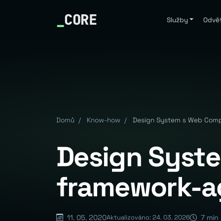
_
CORE
Služby
Odvět
Domů
/
Know-how
/
Design System s Web Comp
Design Syst
framework-a
11. 05. 2020
7 min 
Aktualizováno: 24. 03. 2026