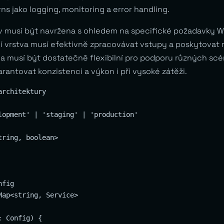
s jako logging, monitoring a error handling.
ev musí být navržena s ohledem na specifické požadavky
í vrstva musí efektivně zpracovávat vstupy a poskytovat
va musí být dostatečně flexibilní pro podporu různých scén
rantovat konzistenci a výkon i při vysoké zátěži.
rchitektury

lopment' | 'staging' | 'production'

ring, boolean>

fig

ap<string, Service>

 Config) {
