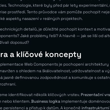
es. Technologie, které byly před pár lety experimentální, 
ise prostředí. Tento průvodce vám pomůže pochopit nejen
cké aspekty nasazení v reálných projektech.
chnických detailů, je důležité pochopit kontext a motivac
onents? Jaké problémy řeší? A hlavně — jak se liší od alt
žívali doposud?
ra a klíčové koncepty
plementace Web Components je pochopení architektury 
navržen s ohledem na škálovatelnost, udržovatelnost a vý
 jasně definovanou zodpovědnost a komunikuje s ostatní
rozhraní.
me identifikovat několik klíčových vrstev.
Prezentační vr
em nebo klientem.
Business logika
implementuje doménovou l
je persistenci a přístup k datům. A konečně
infrastrukturní