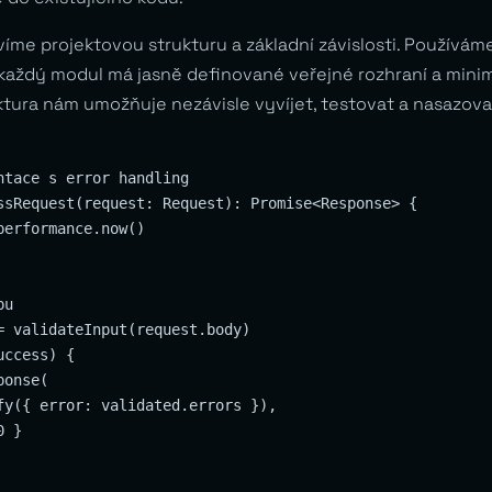
víme projektovou strukturu a základní závislosti. Používám
 každý modul má jasně definované veřejné rozhraní a minim
ktura nám umožňuje nezávisle vyvíjet, testovat a nasazovat
ntace s error handling

ssRequest(request: Request): Promise<Response> {

erformance.now()

u

= validateInput(request.body)

ccess) {

onse(

fy({ error: validated.errors }),

 }
