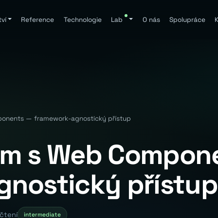
ví
Reference
Technologie
Lab
O nás
Spolupráce
K
onents — framework-agnostický přístup
em s Web Compon
gnostický přístup
čtení
intermediate