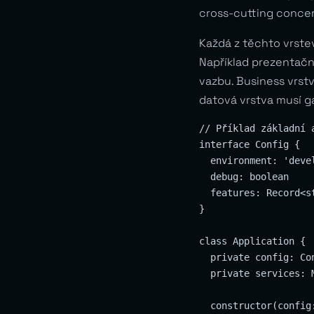
cross-cutting concern
Každá z těchto vrst
Například prezentačn
vazbu. Business vrst
datová vrstva musí ga
// Příklad základní a
interface Config {

  environment: 'deve
  debug: boolean

  features: Record<st
}

class Application {

  private config: Con
  private services: M
  constructor(config: