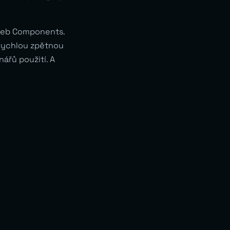
 Web Components.
 rychlou zpětnou
ářů použití. A