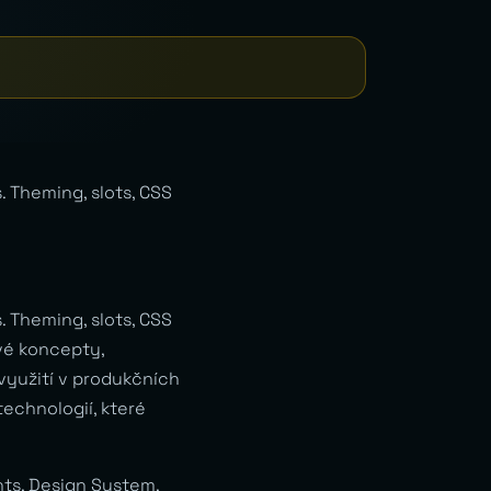
Theming, slots, CSS
Theming, slots, CSS
vé koncepty,
využití v produkčních
echnologií, které
ts, Design System,