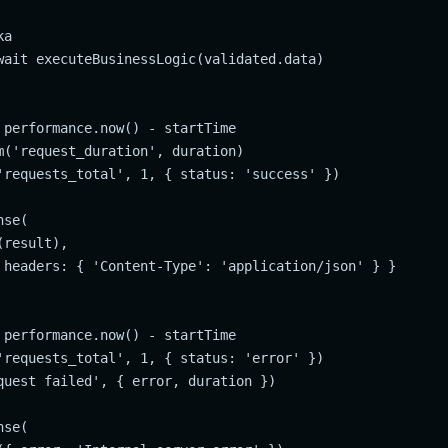
a

wait executeBusinessLogic(validated.data)

 performance.now() - startTime

m('request_duration', duration)

'requests_total', 1, { status: 'success' })

se(

result),

 headers: { 'Content-Type': 'application/json' } }

 performance.now() - startTime

'requests_total', 1, { status: 'error' })

quest failed', { error, duration })

se(
