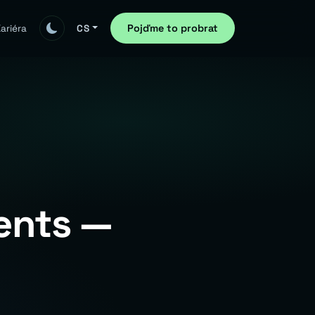
Pojďme to probrat
ariéra
CS
ents —