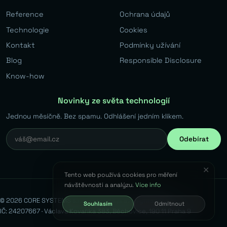
Reference
Ochrana údajů
Technologie
Cookies
Kontakt
Podmínky užívání
Blog
Responsible Disclosure
Know-how
Novinky ze světa technologií
Jednou měsíčně. Bez spamu. Odhlášení jedním klikem.
Odebírat
✕
Tento web používá cookies pro měření
návštěvnosti a analýzu.
Více info
© 2026 CORE SYSTEMS s.r.o. Všechna práva vyhrazena.
Souhlasím
Odmítnout
IČ: 24207667 · Václava Kovaříka 383, Běchovice, 190 11 Praha 9