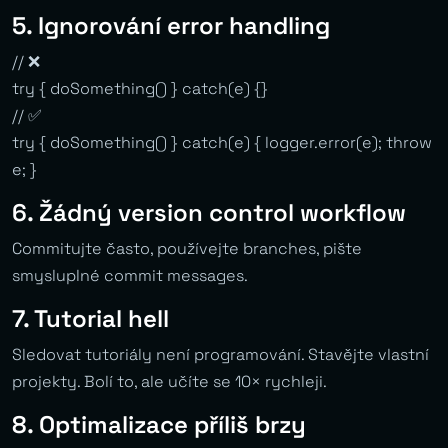
5. Ignorování error handling
// ❌
try { doSomething() } catch(e) {}
// ✅
try { doSomething() } catch(e) { logger.error(e); throw
e; }
6. Žádný version control workflow
Commitujte často, používejte branches, pište
smysluplné commit messages.
7. Tutorial hell
Sledovat tutoriály není programování. Stavějte vlastní
projekty. Bolí to, ale učíte se 10× rychleji.
8. Optimalizace příliš brzy