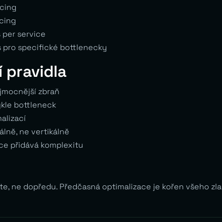
ncing
cing
 per service
 pro specifické bottlenecky
 pravidla
jmocnější zbraň
kle bottleneck
alizací
álně, ne vertikálně
ce přidává komplexitu
te, ne dopředu. Předčasná optimalizace je kořen všeho zla