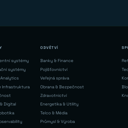
Y
ODVĚTVÍ
SP
gentní systémy
Banky & Finance
Re
ační systémy
Pojišťovnictví
Te
 Analytics
Veřejná správa
Ko
 Infrastruktura
Obrana & Bezpečnost
Bl
čnost
Zdravotnictví
Kn
& Digital
Energetika & Utility
Robotika
Telco & Média
bservability
Průmysl & Výroba