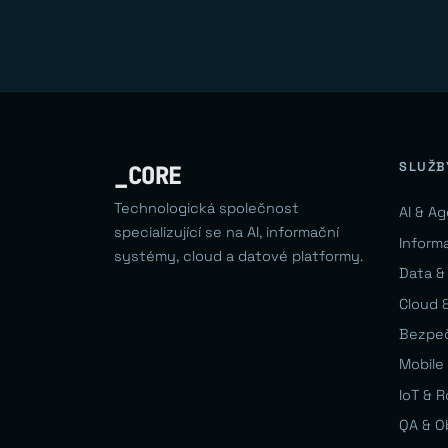
SLUŽB
_CORE
Technologická společnost
AI & A
specializující se na AI, informační
Inform
systémy, cloud a datové platformy.
Data &
Cloud &
Bezpe
Mobile 
IoT & 
QA & O