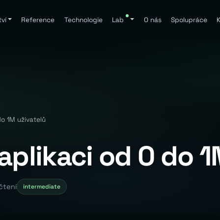
ví
Reference
Technologie
Lab
O nás
Spolupráce
K
do 1M uživatelů
aplikaci od 0 do 1
čtení
intermediate