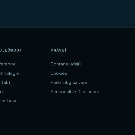
OLEČNOST
PRÁVNÍ
ference
Ochrana údajů
chnologie
Cookies
ntakt
Podmínky užívání
og
Responsible Disclosure
ow-how