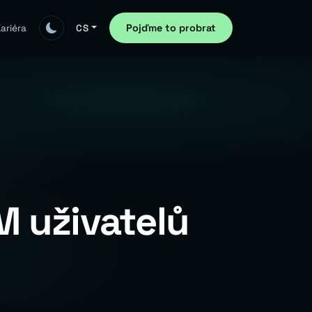
Pojďme to probrat
ariéra
CS
M uživatelů