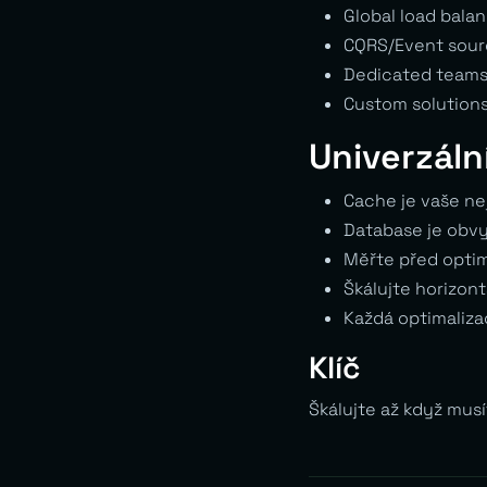
Global load bala
CQRS/Event sour
Dedicated teams
Custom solutions
Univerzální
Cache je vaše ne
Database je obvy
Měřte před optim
Škálujte horizont
Každá optimaliza
Klíč
Škálujte až když musí