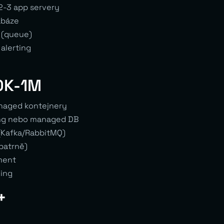
2-3 app servery
abáze
 (queue)
 alerting
00K-1M
naged kontejnery
ng nebo managed DB
Kafka/RabbitMQ)
patrně)
ment
ing
+