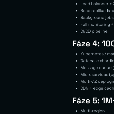
Load balancer + 
Read replika dat
Background jobs
Full monitoring +
CI/CD pipeline
Fáze 4: 1
Kubernetes / ma
Database shardi
Message queue (
Microservices (o
Multi-AZ deploy
CDN + edge cach
Fáze 5: 1M
Multi-region