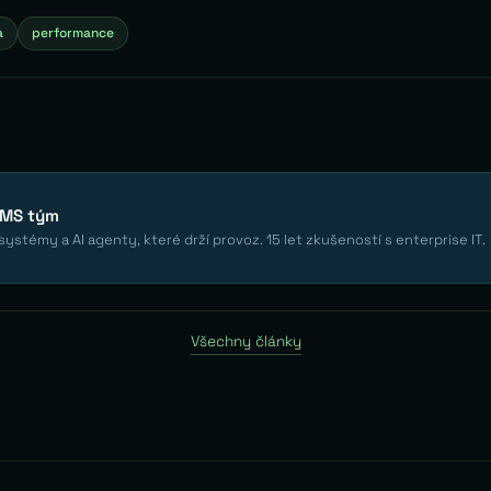
a
performance
EMS tým
ystémy a AI agenty, které drží provoz. 15 let zkušeností s enterprise IT.
Všechny články