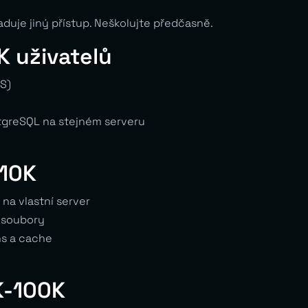
duje jiný přístup. Neškolujte předčasně.
K uživatelů
S)
tgreSQL na stejném serveru
-10K
na vlastní server
 soubory
ns a cache
K-100K