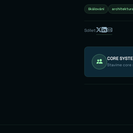
škálování
architektur
Sdílet:
CORE SYST
Stavíme core s