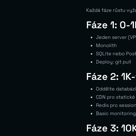
Každá fáze růstu vyža
Fáze 1: 0-1
Jeden server (VP
Monolith
SQLite nebo Pos
Deploy: git pull
Fáze 2: 1K
Oddělte databázi 
CDN pro statické
Redis pro sessio
Basic monitoring
Fáze 3: 10