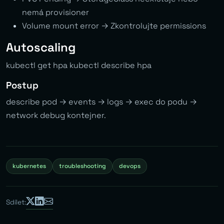
nemá provisioner
Volume mount error → Zkontrolujte permissions
Autoscaling
kubectl get hpa kubectl describe hpa
Postup
describe pod → events → logs → exec do podu →
network debug kontejner.
kubernetes
troubleshooting
devops
Sdílet: