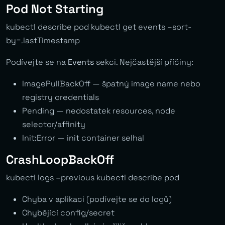
Pod Not Starting
kubectl describe pod
kubectl get events –sort-
by=.lastTimestamp
Podívejte se na
Events
sekci. Nejčastější příčiny:
ImagePullBackOff — špatný image name nebo
registry credentials
Pending — nedostatek resources, node
selector/affinity
Init:Error — init container selhal
CrashLoopBackOff
kubectl logs
–previous kubectl describe pod
Chyba v aplikaci (podívejte se do logů)
Chybějící config/secret