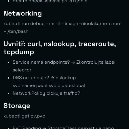
Health check selhává příliš rychle
Networking
kubectl run debug –rm -it –image=nicolaka/netshoot
– /bin/bash
Uvnitř: curl, nslookup, traceroute,
tcpdump
Service nemá endpoints? → Zkontrolujte label
selector
DNS nefunguje? → nslookup
svc.namespace.svc.cluster.local
NetworkPolicy blokuje traffic?
Storage
kubectl get pv,pvc
PVC Pending → StorageClass neexistuje nebo