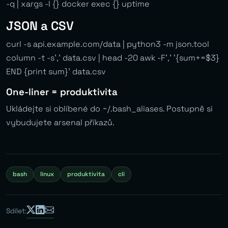
-q | xargs -I {} docker exec {} uptime
JSON a CSV
curl -s api.example.com/data | python3 -m json.tool
column -t -s’,’ data.csv | head -20 awk -F’,’ ‘{sum+=$3}
END {print sum}’ data.csv
One-liner = produktivita
Ukládejte si oblíbené do ~/.bash_aliases. Postupně si
vybudujete arsenal příkazů.
bash
linux
produktivita
cli
Sdílet: