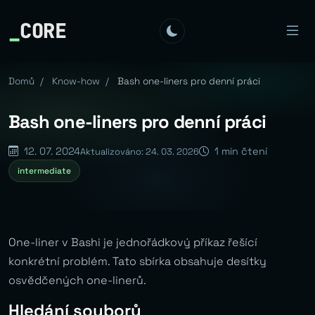
_
CORE
Domů
/
Know-how
/
Bash one-liners pro denní práci
Bash one-liners pro denní práci
12. 07. 2024
1 min čtení
Aktualizováno: 24. 03. 2026
intermediate
One-liner v Bashi je jednořádkový příkaz řešící
konkrétní problém. Tato sbírka obsahuje desítky
osvědčených one-linerů.
Hledání souborů