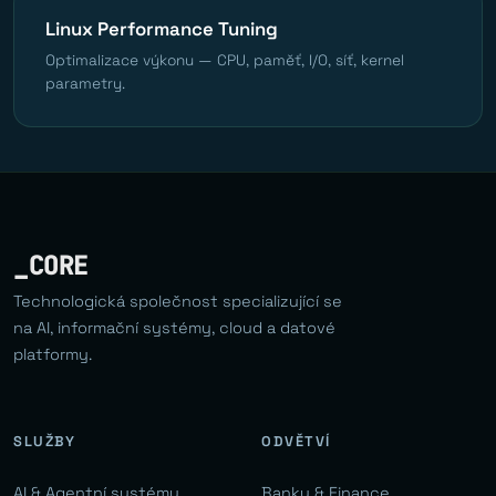
Linux Performance Tuning
Optimalizace výkonu — CPU, paměť, I/O, síť, kernel
parametry.
_CORE
Technologická společnost specializující se
na AI, informační systémy, cloud a datové
platformy.
SLUŽBY
ODVĚTVÍ
AI & Agentní systémy
Banky & Finance