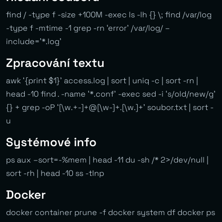
find / -type f -size +100M -exec ls -lh {} \; find /var/log
-type f -mtime -1 grep -rn ‘error’ /var/log/ –
include=’*.log’
Zpracování textu
awk ‘{print $1}’ access.log | sort | uniq -c | sort -rn |
head -10 find . -name ‘*.conf’ -exec sed -i ‘s/old/new/g’
{} + grep -oP ‘[\w.+-]+@[\w-]+.[\w.]+’ soubor.txt | sort -
u
Systémové info
ps aux –sort=-%mem | head -11 du -sh /* 2>/dev/null |
sort -rh | head -10 ss -tlnp
Docker
docker container prune -f docker system df docker ps