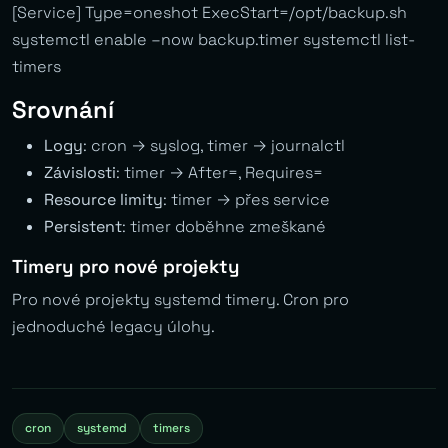
[Service] Type=oneshot ExecStart=/opt/backup.sh
systemctl enable –now backup.timer systemctl list-
timers
Srovnání
Logy
: cron → syslog, timer → journalctl
Závislosti
: timer → After=, Requires=
Resource limity
: timer → přes service
Persistent
: timer doběhne zmeškané
Timery pro nové projekty
Pro nové projekty systemd timery. Cron pro
jednoduché legacy úlohy.
cron
systemd
timers