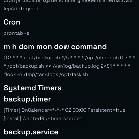
Cron je tradiční, systemd timery moderní alternativa s
lepší integrací.
Cron
crontab -e
m h dom mon dow command
0 2 * * * /opt/backup.sh */5 * * * * /opt/check.sh 0 2 * *
* /opt/backup.sh >> /var/log/backup.log 2>&1 * * * * *
flock -n /tmp/task.lock /opt/task.sh
Systemd Timers
backup.timer
[Timer] OnCalendar=*-*-* 02:00:00 Persistent=true
[Install] WantedBy=timers.target
backup.service