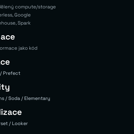
ělený compute/storage
rless, Google
ehouse, Spark
mace
ormace jako kód
ace
 / Prefect
ity
ns / Soda / Elementary
lizace
set / Looker