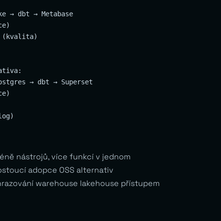
e → dbt → Metabase

e)

(kvalita)

tiva:

ostgres → dbt → Superset

e)

ně nástrojů, více funkcí v jednom
stoucí adopce OSS alternativ
razování warehouse lakehouse přístupem