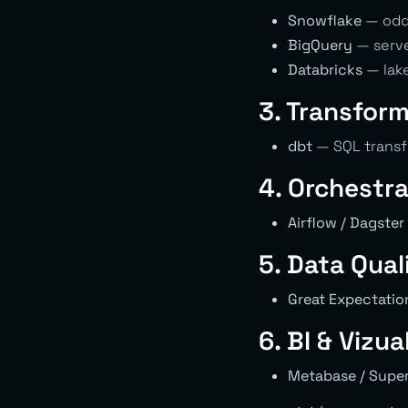
Snowflake
— odd
BigQuery
— serve
Databricks
— lak
3. Transfor
dbt
— SQL transf
4. Orchestr
Airflow / Dagster
5. Data Qual
Great Expectatio
6. BI & Vizua
Metabase / Super