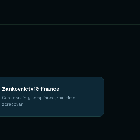
Bankovnictví & finance
Core banking, compliance, real-time
zpracování