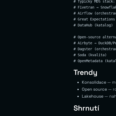
# Typický MDS stack:

# Fivetran → Snowflak
# Airflow (orchestrac
# Great Expectations 
# DataHub (katalog)

# Open-source alterna
# Airbyte → DuckDB/P
# Dagster (orchestrac
# Soda (kvalita)

Trendy
Konsolidace
— mé
Open source
— ro
Lakehouse
— nah
Shrnutí