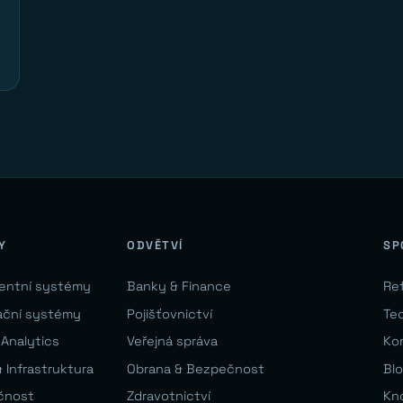
Y
ODVĚTVÍ
SP
gentní systémy
Banky & Finance
Re
ační systémy
Pojišťovnictví
Te
 Analytics
Veřejná správa
Ko
 Infrastruktura
Obrana & Bezpečnost
Bl
čnost
Zdravotnictví
Kn