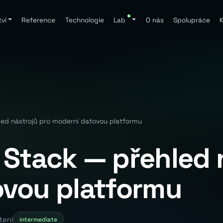
ví
Reference
Technologie
Lab
O nás
Spolupráce
K
ed nástrojů pro moderní datovou platformu
Stack — přehled 
ovou platformu
tení
intermediate