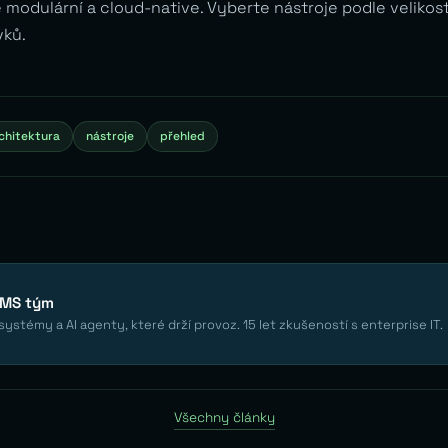
 modulární a cloud-native. Vyberte nástroje podle velikos
vků.
chitektura
nástroje
přehled
EMS tým
ystémy a AI agenty, které drží provoz. 15 let zkušeností s enterprise IT.
Všechny články