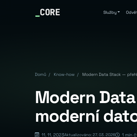
_
CORE
Služby
Odvět
Domů
/
Know-how
/
Modern Data Stack — přehl
Modern Data 
moderní dat
11. 11. 2023
1 min č
Aktualizováno: 27. 03. 2026