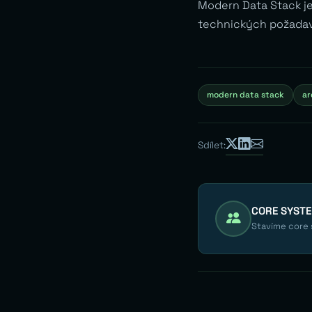
Modern Data Stack je
technických požada
modern data stack
ar
Sdílet:
CORE SYST
Stavíme core s