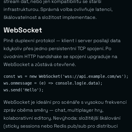
stream dat, nebo jen kompatibilitu se starší
infrastrukturou. Správná volba ovlivňuje latenci,
škálovatelnost a složitost implementace.
WebSocket
Plně duplexní protokol — klient i server posílají data
kdykoliv přes jedno persistentní TCP spojení. Po
úvodním HTTP handshake se spojení upgraduje na
WebSocket a zůstává otevřené.
const ws = new WebSocket('wss://api.example.com/ws');

ws.onmessage = (e) => console.log(e.data);

WebSocket je ideální pro scénáře s vysokou frekvencí
zpráv oběma směry — chat, multiplayer hry,
kolaborativní editory. Nevýhoda: složitější škálování
(sticky sessions nebo Redis pub/sub pro distribuci