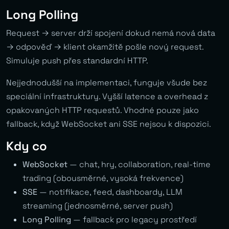
Long Polling
Request → server drží spojení dokud nemá nová data
→ odpověď → klient okamžitě pošle nový request.
Simuluje push přes standardní HTTP.
Nejjednodušší na implementaci, funguje všude bez
speciální infrastruktury. Vyšší latence a overhead z
opakovaných HTTP requestů. Vhodné pouze jako
fallback, když WebSocket ani SSE nejsou k dispozici.
Kdy co
WebSocket
— chat, hry, collaboration, real-time
trading (obousměrné, vysoká frekvence)
SSE
— notifikace, feed, dashboardy, LLM
streaming (jednosměrné, server push)
Long Polling
— fallback pro legacy prostředí