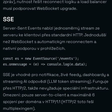
zpráv), nutnost řešit reconnect logiku a load balancer
musí podporovat WebSocket upgrade.
SSE
Server-Sent Events nabízí jednosměrný stream ze
serveru ke klientovi přes standardní HTTP. Jednodušší
než WebSocket s automatickým reconnectem a
nativní podporou v prohlížečích.
const es = new EventSource('/events');

SSE je vhodné pro notifikace, živé feedy, dashboardy a
streaming AI odpovědí (LLM token streaming). Funguje
přes HTTP/2, takže nevyžaduje speciální infrastrukturu.
Omezení: pouze server-to-client a maximálně 6
spojení per doména v HTTP/1.1 (HTTP/2 toto řeší
multiplexingem).