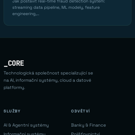
Jak postavit real-time fraud detection systém:
streaming data pipeline, ML modely, feature
engineering,...
_CORE
Technologická společnost specializující se
na AI, informační systémy, cloud a datové
platformy.
SLUŽBY
ODVĚTVÍ
AI & Agentní systémy
Banky & Finance
Informační systémy
Pojišťovnictví