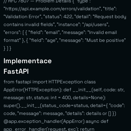
// RFC 7807 — Problem Details { “type”:
“https://api.example.com/errors/validation”, “title”:
“Validation Error”, “status”: 422, “detail”: “Request body
contains invalid fields”, “instance”: “/api/users”,
“errors”: [ { “field”: “email”, “message”: “Invalid email
format” }, { “field”: “age”, “message”: “Must be positive”
} ] }
Implementace
FastAPI
from fastapi import HTTPException class
AppError(HTTPException): def __init__(self, code: str,
message: str, status: int = 400, details=None):
super().__init__(status_code=status, detail={ “code”:
code, “message”: message, “details”: details or [] })
@app.exception_handler(AppError) async def
app_error_handler(request, exc): return