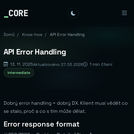
_
CORE
Domů
/
Know-how
/
API Error Handling
API Error Handling
13. 11. 2025
1 min čtení
Aktualizováno: 27. 03. 2026
intermediate
Dobrý error handling = dobrý DX. Klient musí vědět co
se stalo, proč a co s tím může dělat.
Error response format