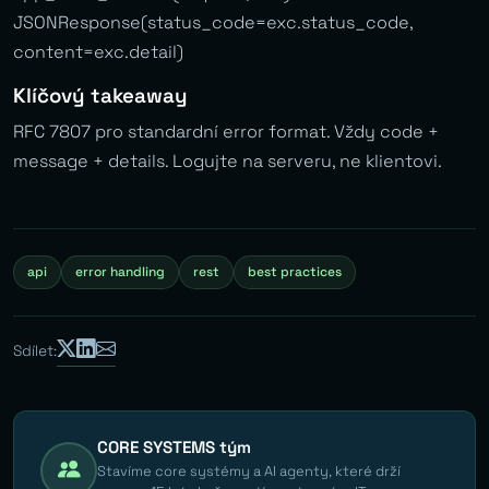
JSONResponse(status_code=exc.status_code,
content=exc.detail)
Klíčový takeaway
RFC 7807 pro standardní error format. Vždy code +
message + details. Logujte na serveru, ne klientovi.
api
error handling
rest
best practices
Sdílet:
CORE SYSTEMS tým
Stavíme core systémy a AI agenty, které drží