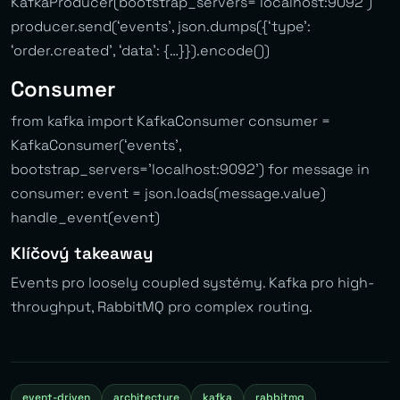
KafkaProducer(bootstrap_servers=’localhost:9092’)
producer.send(‘events’, json.dumps({‘type’:
‘order.created’, ‘data’: {…}}).encode())
Consumer
from kafka import KafkaConsumer consumer =
KafkaConsumer(‘events’,
bootstrap_servers=’localhost:9092’) for message in
consumer: event = json.loads(message.value)
handle_event(event)
Klíčový takeaway
Events pro loosely coupled systémy. Kafka pro high-
throughput, RabbitMQ pro complex routing.
event-driven
architecture
kafka
rabbitmq