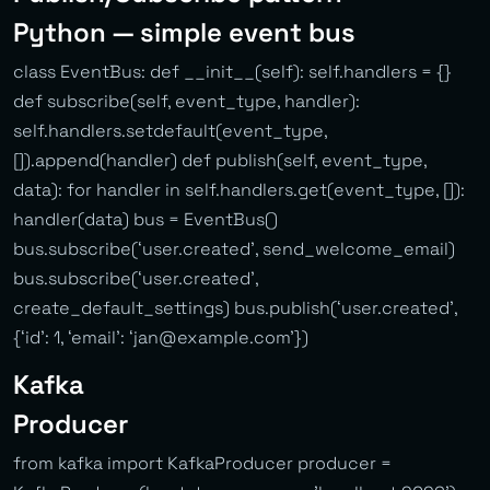
Python — simple event bus
class EventBus: def __init__(self): self.handlers = {}
def subscribe(self, event_type, handler):
self.handlers.setdefault(event_type,
[]).append(handler) def publish(self, event_type,
data): for handler in self.handlers.get(event_type, []):
handler(data) bus = EventBus()
bus.subscribe(‘user.created’, send_welcome_email)
bus.subscribe(‘user.created’,
create_default_settings) bus.publish(‘user.created’,
{‘id’: 1, ‘email’: ‘
jan@example.com
’})
Kafka
Producer
from kafka import KafkaProducer producer =