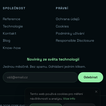
SPOLEČNOST
PRÁVNÍ
Reference
Ochrana údajů
Technologie
Cookies
Kontakt
Podmínky užívání
Blog
Responsible Disclosure
Know-how
Novinky ze světa technologií
Jednou měsíčně. Bez spamu. Odhlášení jedním klikem.
Odebírat
✕
Tento web používá cookies pro měření
návštěvnosti a analýzu.
Více info
© 2026 CORE SYSTEMS s.r.o. Všechna práva vyhrazena.