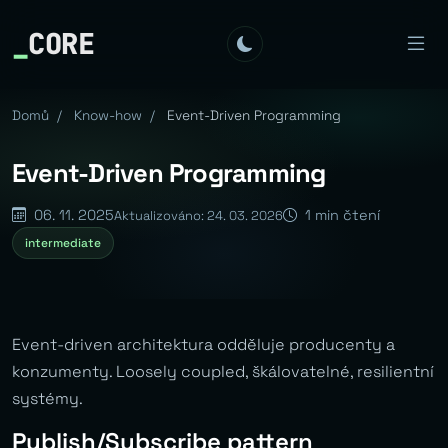
_
CORE
Domů
/
Know-how
/
Event-Driven Programming
Event-Driven Programming
06. 11. 2025
1 min čtení
Aktualizováno: 24. 03. 2026
intermediate
Event-driven architektura odděluje producenty a
konzumenty. Loosely coupled, škálovatelné, resilientní
systémy.
Publish/Subscribe pattern