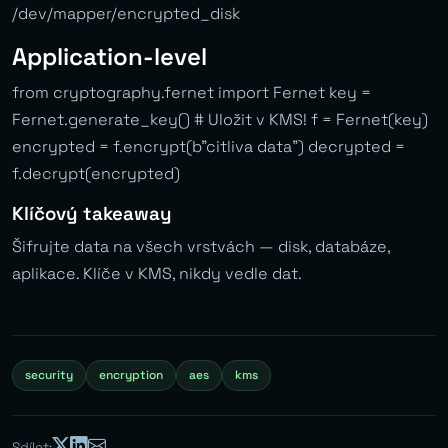
/dev/mapper/encrypted_disk
Application-level
from cryptography.fernet import Fernet key =
Fernet.generate_key() # Uložit v KMS! f = Fernet(key)
encrypted = f.encrypt(b”citliva data”) decrypted =
f.decrypt(encrypted)
Klíčový takeaway
Šifrujte data na všech vrstvách — disk, databáze,
aplikace. Klíče v KMS, nikdy vedle dat.
security
encryption
aes
kms
Sdílet: