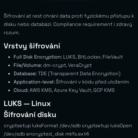
Šifrování at rest chrání data proti fyzickému přístupu k
disku nebo databázi. Compliance requirement i zdravý
rozum.
Vrstvy šifrování
Full Disk Encryption:
LUKS, BitLocker, FileVault
File/Volume:
dm-crypt, VeraCrypt
Database:
TDE (Transparent Data Encryption)
Application-level:
Šifrování v kódu před uložením
Cloud:
AWS KMS, Azure Key Vault, GCP KMS
LUKS — Linux
Šifrování disku
cryptsetup luksFormat /dev/sdb cryptsetup luksOpen
/dev/sdb encrypted_disk mkfs.ext4