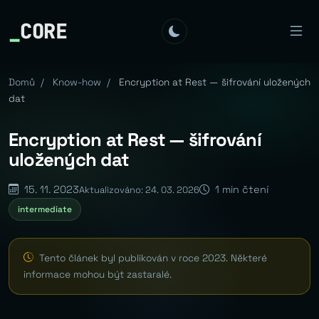
_
CORE
Domů
/
Know-how
/
Encryption at Rest — šifrování uložených
dat
Encryption at Rest — šifrování
uložených dat
15. 11. 2023
1 min čtení
Aktualizováno: 24. 03. 2026
intermediate
Tento článek byl publikován v roce 2023. Některé
informace mohou být zastaralé.