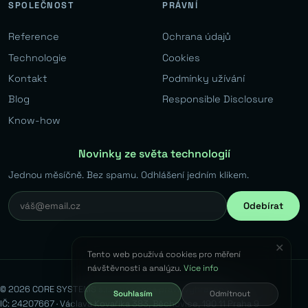
SPOLEČNOST
PRÁVNÍ
Reference
Ochrana údajů
Technologie
Cookies
Kontakt
Podmínky užívání
Blog
Responsible Disclosure
Know-how
Novinky ze světa technologií
Jednou měsíčně. Bez spamu. Odhlášení jedním klikem.
Odebírat
✕
Tento web používá cookies pro měření
návštěvnosti a analýzu.
Více info
© 2026 CORE SYSTEMS s.r.o. Všechna práva vyhrazena.
Souhlasím
Odmítnout
IČ: 24207667 · Václava Kovaříka 383, Běchovice, 190 11 Praha 9