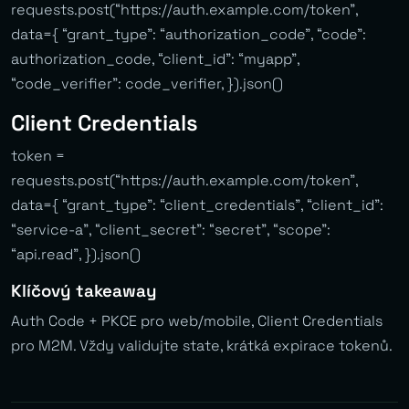
requests.post(“https://auth.example.com/token”,
data={ “grant_type”: “authorization_code”, “code”:
authorization_code, “client_id”: “myapp”,
“code_verifier”: code_verifier, }).json()
Client Credentials
token =
requests.post(“https://auth.example.com/token”,
data={ “grant_type”: “client_credentials”, “client_id”:
“service-a”, “client_secret”: “secret”, “scope”:
“api.read”, }).json()
Klíčový takeaway
Auth Code + PKCE pro web/mobile, Client Credentials
pro M2M. Vždy validujte state, krátká expirace tokenů.