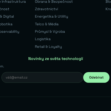
 Infrastruktura
Obrana & Bezpečnost
Bl
čnost
Zdravotnictví
Kn
& Digital
Energetika & Utility
Robotika
Telco & Média
bservability
Průmysl & Výroba
Logistika
Retail & Loyalty
Novinky ze světa technologií
em.
Odebírat