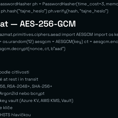
 PasswordHasher ph = PasswordHasher(time_cost=3, mem
 ph.hash(“tajne_heslo”) ph.verify(hash, “tajne_heslo”)
 dat — AES-256-GCM
azmat.primitives.ciphers.aead import AESGCM import os k
 = os.urandom(12) aesgcm = AESGCM(key) ct = aesgcm.encr
esgcm.decrypt(nonce, ct, b”aad”)
podle citlivosti
é at rest i in transit
256, RSA-2048+, SHA-256+
 Argon2id nebo bcrypt
 key vault (Azure KV, AWS KMS, Vault)
e klíče
 HSTS hlavičkou