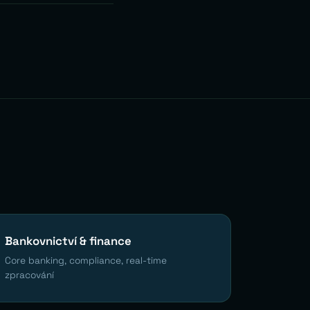
Bankovnictví & finance
Core banking, compliance, real-time
zpracování