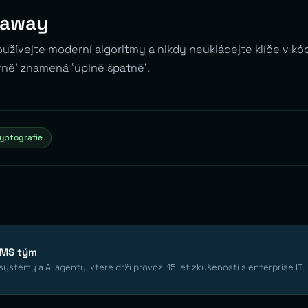
eaway
 používejte moderní algoritmy a nikdy neukládejte klíče v kó
vně’ znamená ‘úplně špatně’.
yptografie
EMS tým
ystémy a AI agenty, které drží provoz. 15 let zkušeností s enterprise IT.