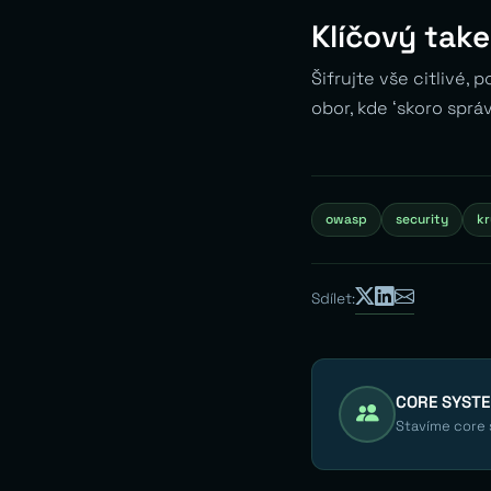
Klíčový tak
Šifrujte vše citlivé,
obor, kde ‘skoro sprá
owasp
security
kr
Sdílet:
CORE SYST
Stavíme core s