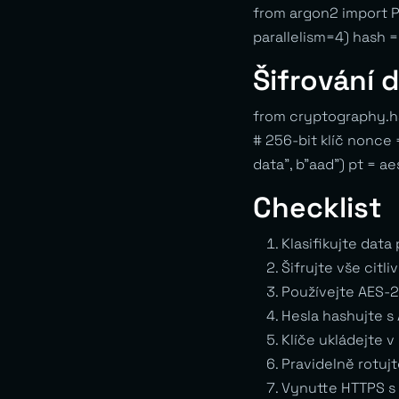
from argon2 import
parallelism=4) hash =
Šifrování
from cryptography.h
# 256-bit klíč nonce
data”, b”aad”) pt = a
Checklist
Klasifikujte data 
Šifrujte vše citliv
Používejte AES-
Hesla hashujte s
Klíče ukládejte v
Pravidelně rotujt
Vynutte HTTPS s