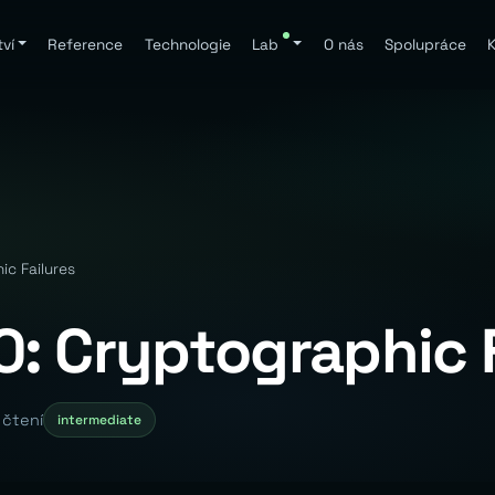
ví
Reference
Technologie
Lab
O nás
Spolupráce
K
c Failures
: Cryptographic F
 čtení
intermediate