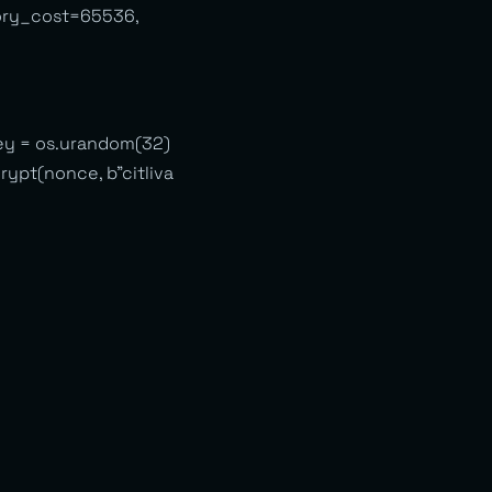
ory_cost=65536,
ey = os.urandom(32)
ypt(nonce, b”citliva