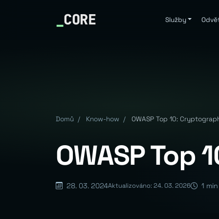
_
CORE
Služby
Odvět
Domů
/
Know-how
/
OWASP Top 10: Cryptographi
OWASP Top 10
28. 03. 2024
1 min
Aktualizováno: 24. 03. 2026