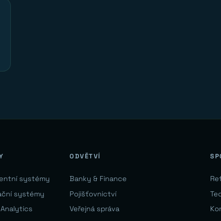
Y
ODVĚTVÍ
SP
gentní systémy
Banky & Finance
Re
ační systémy
Pojišťovnictví
Te
 Analytics
Veřejná správa
Ko