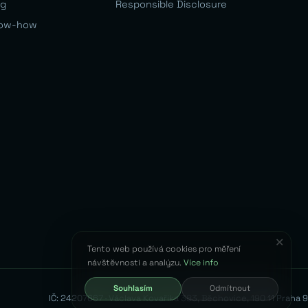
og
Responsible Disclosure
ow-how
✕
Tento web používá cookies pro měření
návštěvnosti a analýzu.
Více info
Souhlasím
Odmítnout
IČ: 24207667 · Václava Kovaříka 383, Běchovice, 190 11 Praha 9