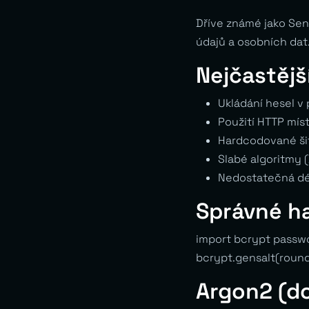
Dříve známé jako Sen
údajů a osobních dat
Nejčastějš
Ukládání hesel v
Použití HTTP mís
Hardcodované šif
Slabé algoritmy 
Nedostatečná dél
Správné h
import bcrypt passw
bcrypt.gensalt(roun
Argon2 (d