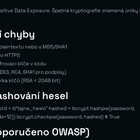
sitive Data Exposure. Špatná kryptografie znamená úniky 
.
í chyby
 plaintextu nebo s MD5/SHA1
to HTTPS
rovací klíče v kódu
(DES, RC4, SHA1 pro podpisy)
ka klíčů (RSA < 2048 bit)
ashování hesel
ord = b”tajne_heslo” hashed = bcrypt.hashpw(password,
ds=12)) bcrypt.checkpw(password, hashed) # True
oporučeno OWASP)