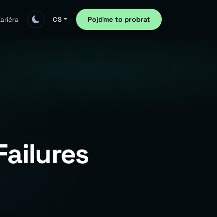
Pojďme to probrat
ariéra
CS
ailures