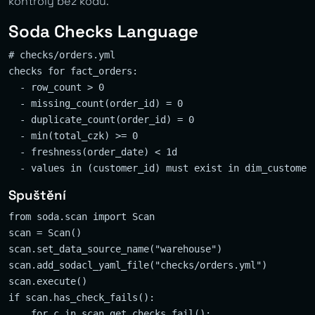
kontroly bez kódu.
Soda Checks Language
# checks/orders.yml

checks for fact_orders:

  - row_count > 0

  - missing_count(order_id) = 0

  - duplicate_count(order_id) = 0

  - min(total_czk) >= 0

  - freshness(order_date) < 1d

Spuštění
from soda.scan import Scan

scan = Scan()

scan.set_data_source_name("warehouse")

scan.add_sodacl_yaml_file("checks/orders.yml")

scan.execute()

if scan.has_check_fails():

    for c in scan.get_checks_fail():
