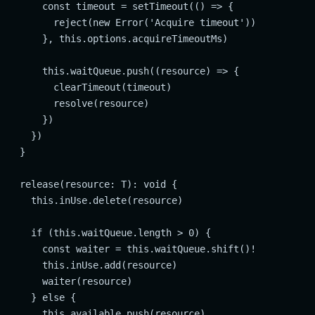
      const timeout = setTimeout(() => {

        reject(new Error('Acquire timeout'))

      }, this.options.acquireTimeoutMs)

      this.waitQueue.push((resource) => {

        clearTimeout(timeout)

        resolve(resource)

      })

    })

  }

  release(resource: T): void {

    this.inUse.delete(resource)

    if (this.waitQueue.length > 0) {

      const waiter = this.waitQueue.shift()!

      this.inUse.add(resource)

      waiter(resource)

    } else {

      this.available.push(resource)
