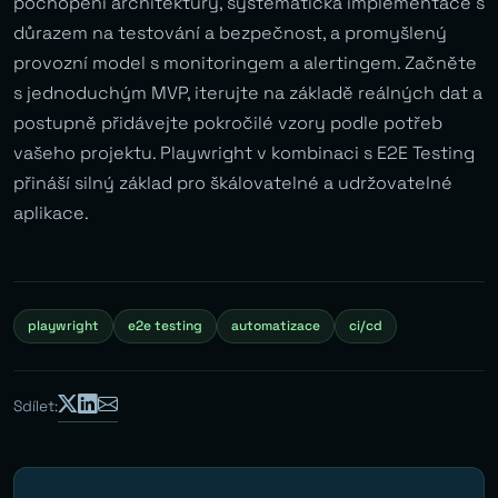
pochopení architektury, systematická implementace s
důrazem na testování a bezpečnost, a promyšlený
provozní model s monitoringem a alertingem. Začněte
s jednoduchým MVP, iterujte na základě reálných dat a
postupně přidávejte pokročilé vzory podle potřeb
vašeho projektu. Playwright v kombinaci s E2E Testing
přináší silný základ pro škálovatelné a udržovatelné
aplikace.
playwright
e2e testing
automatizace
ci/cd
Sdílet: