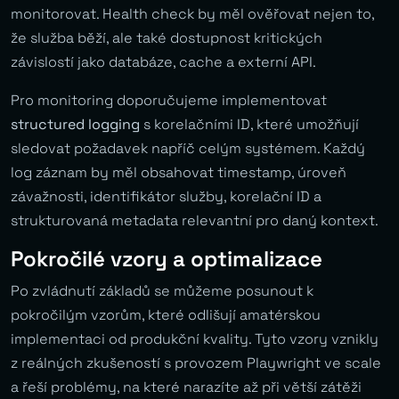
monitorovat. Health check by měl ověřovat nejen to,
že služba běží, ale také dostupnost kritických
závislostí jako databáze, cache a externí API.
Pro monitoring doporučujeme implementovat
structured logging
s korelačními ID, které umožňují
sledovat požadavek napříč celým systémem. Každý
log záznam by měl obsahovat timestamp, úroveň
závažnosti, identifikátor služby, korelační ID a
strukturovaná metadata relevantní pro daný kontext.
Pokročilé vzory a optimalizace
Po zvládnutí základů se můžeme posunout k
pokročilým vzorům, které odlišují amatérskou
implementaci od produkční kvality. Tyto vzory vznikly
z reálných zkušeností s provozem Playwright ve scale
a řeší problémy, na které narazíte až při větší zátěži