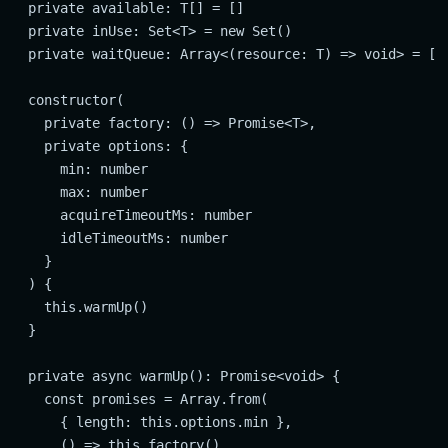
  private available: T[] = []

  private inUse: Set<T> = new Set()

  private waitQueue: Array<(resource: T) => void> = []

  constructor(

    private factory: () => Promise<T>,

    private options: {

      min: number

      max: number

      acquireTimeoutMs: number

      idleTimeoutMs: number

    }

  ) {

    this.warmUp()

  }

  private async warmUp(): Promise<void> {

    const promises = Array.from(

      { length: this.options.min },

      () => this.factory()
