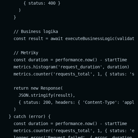
        { status: 400 }

      )

    }

    // Business logika

    const result = await executeBusinessLogic(validated
    // Metriky

    const duration = performance.now() - startTime

    metrics.histogram('request_duration', duration)

    metrics.counter('requests_total', 1, { status: 'suc
    return new Response(

      JSON.stringify(result),

      { status: 200, headers: { 'Content-Type': 'applic
    )

  } catch (error) {

    const duration = performance.now() - startTime

    metrics.counter('requests_total', 1, { status: 'err
    logger.error('Request failed', { error, duration })