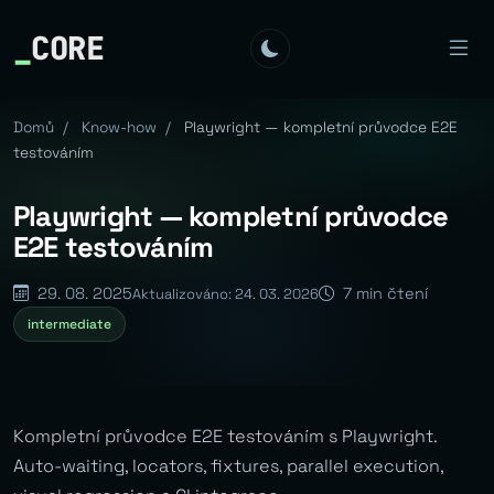
_
CORE
Domů
/
Know-how
/
Playwright — kompletní průvodce E2E
testováním
Playwright — kompletní průvodce
E2E testováním
29. 08. 2025
7 min čtení
Aktualizováno: 24. 03. 2026
intermediate
Kompletní průvodce E2E testováním s Playwright.
Auto-waiting, locators, fixtures, parallel execution,