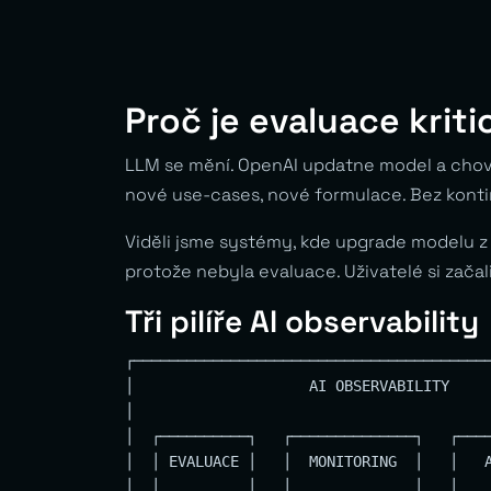
Proč je evaluace kriti
LLM se mění. OpenAI updatne model a chov
nové use-cases, nové formulace. Bez kontinu
Viděli jsme systémy, kde upgrade modelu z 
protože nebyla evaluace. Uživatelé si začal
Tři pilíře AI observability
┌─────────────────────────────────────────
│                    AI OBSERVABILITY     
│                                         
│  ┌──────────┐   ┌──────────────┐   ┌────
│  │ EVALUACE │   │  MONITORING  │   │   A
│  │          │   │              │   │    