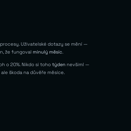
procesy. Uživatelské dotazy se mění —
en, že fungoval
minulý měsíc
.
oh o 20%. Nikdo si toho
týden
nevšiml —
, ale škoda na důvěře měsíce.