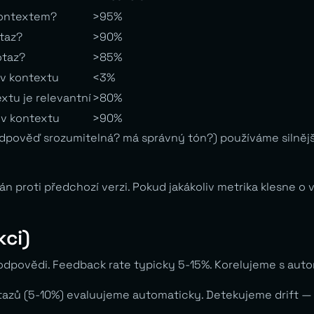
kontextem?
>95%
taz?
>90%
otaz?
>85%
 v kontextu
<3%
xtu je relevantní
>80%
e v kontextu
>90%
odpověď srozumitelná? má správný tón?) používáme silnější
 proti předchozí verzi. Pokud jakákoliv metrika klesne o 
kci)
povědi. Feedback rate typicky 5-15%. Korelujeme s automa
ů (5-10%) evaluujeme automaticky. Detekujeme drift — po