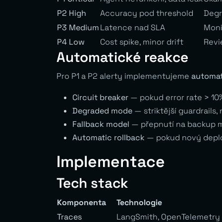
P2 High
Accuracy pod threshold
Degr
P3 Medium
Latence nad SLA
Moni
P4 Low
Cost spike, minor drift
Revi
Automatické reakce
Pro P1 a P2 alerty implementujeme
automat
Circuit breaker
— pokud error rate > 10
Degraded mode
— striktější guardrails,
Fallback model
— přepnutí na backup m
Automatic rollback
— pokud nový deploy
Implementace
Tech stack
Komponenta
Technologie
Traces
LangSmith, OpenTelemetry