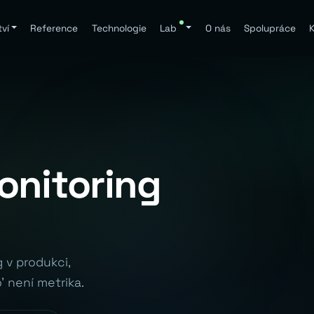
ví
Reference
Technologie
Lab
O nás
Spolupráce
K
onitoring
 v produkci,
' není metrika.