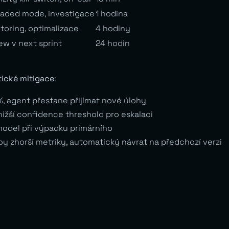
aded mode, investigace
1 hodina
toring, optimalizace
4 hodiny
ew v next sprint
24 hodin
ické mitigace
:
%, agent přestane přijímat nové úlohy
 nižší confidence threshold pro eskalaci
odel při výpadku primárního
 zhorší metriky, automatický návrat na předchozí verzi