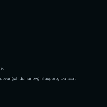
e:
lidovaných doménovými experty. Dataset