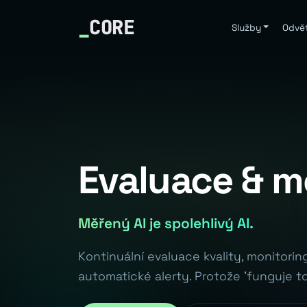
_
CORE
Služby
Odvět
Evaluace & m
Měřený AI je spolehlivý AI.
Kontinuální evaluace kvality, monitoring
automatické alerty. Protože 'funguje to