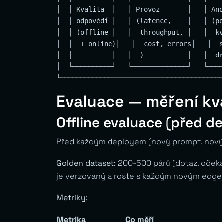
│  │ Kvalita  │   │ Provoz       │   │ Ano
│  │ odpovědí │   │ (latence,    │   │ (po
│  │ (offline │   │  throughput, │   │  kv
│  │  + online)│   │  cost, errors│   │  s
│  │          │   │  )           │   │  dr
│  └──────────┘   └──────────────┘   └────
Evaluace — měření kv
Offline evaluace (před d
Před každým deployem (nový prompt, nový
Golden dataset:
200-500 párů (dotaz, oček
je verzovaný a roste s každým novým edge
Metriky:
Metrika
Co měří