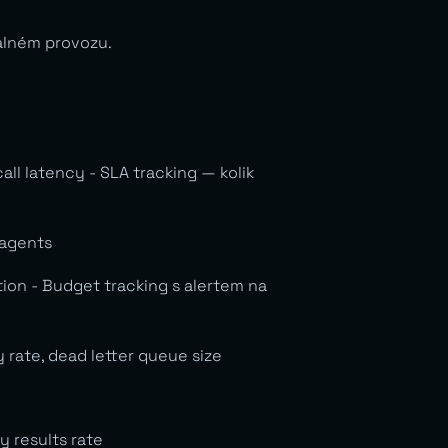
eálném provozu.
all latency - SLA tracking — kolik
 agents
ion - Budget tracking s alertem na
ry rate, dead letter queue size
y results rate