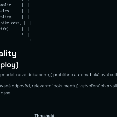
málie     │  │

kles      │  │

ality,    │  │

pike cost, │  │

ift)      │  │

──────────┘  │

ality
eploy)
 model, nové dokumenty) proběhne automatická eval suit
ávaná odpověď, relevantní dokumenty) vytvořených a va
 case.
Threshold