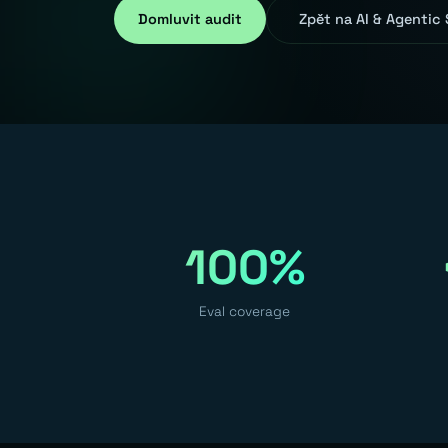
Domluvit audit
Zpět na AI & Agentic
100%
Eval coverage