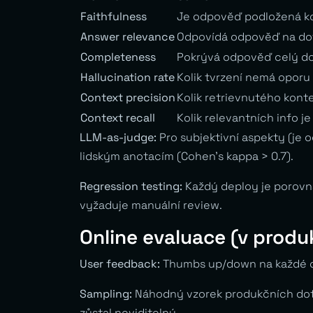
Faithfulness
Je odpověď podložená 
Answer relevance
Odpovídá odpověď na do
Completeness
Pokrývá odpověď celý d
Hallucination rate
Kolik tvrzení nemá oporu
Context precision
Kolik retrievnutého konte
Context recall
Kolik relevantních info j
LLM-as-judge:
Pro subjektivní aspekty (je 
lidským anotacím (Cohen’s kappa > 0.7).
Regression testing:
Každý deploy je porovnán
vyžaduje manuální review.
Online evaluace (v produ
User feedback:
Thumbs up/down na každé od
Sampling:
Náhodný vzorek produkčních dotaz
zůstal neviditelný.