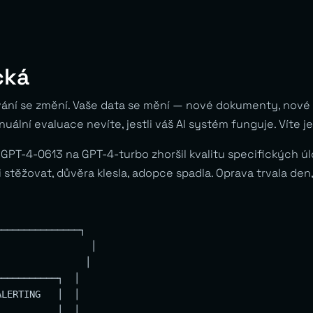
cká
ání se změní. Vaše data se mění — nové dokumenty, nové 
ální evaluace nevíte, jestli váš AI systém funguje. Víte j
GPT-4-0613 na GPT-4-turbo zhoršil kvalitu specifických úl
i stěžovat, důvěra klesla, adopce spadla. Oprava trvala den
──────────────┐

                │

               │

──────────┐  │

LERTING   │  │

          │  │
