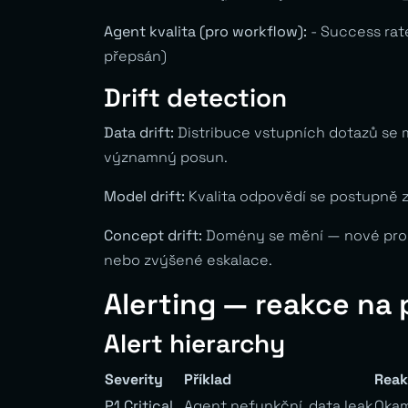
Agent kvalita (pro workflow):
- Success rate
přepsán)
Drift detection
Data drift:
Distribuce vstupních dotazů se m
významný posun.
Model drift:
Kvalita odpovědí se postupně zh
Concept drift:
Domény se mění — nové produ
nebo zvýšené eskalace.
Alerting — reakce na
Alert hierarchy
Severity
Příklad
Reak
P1 Critical
Agent nefunkční, data leak
Okam