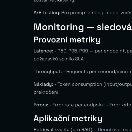
A/B testing:
Pro prompt změny, model změny,
Monitoring — sledová
Provozní metriky
Latence:
- P50, P95, P99 — per endpoint, per
požadavků splnilo SLA
Throughput:
- Requests per second/minute
Náklady:
- Token consumption (input/output,
překročení
Errors:
- Error rate per endpoint - Error kate
Aplikační metriky
Retrieval kvalita (pro RAG):
- Denní eval na g