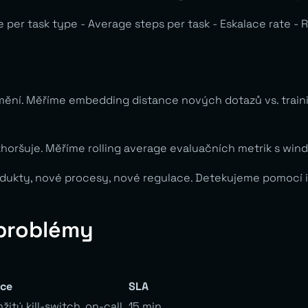
 per task type - Average steps per task - Eskalace rate - R
ění. Měříme embedding distance nových dotazů vs. training
oršuje. Měříme rolling average evaluačních metrik s windo
kty, nové procesy, nové regulace. Detekujeme pomocí inc
 problémy
ce
SLA
žitý kill-switch, on-call
15 min