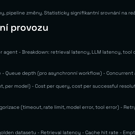
 pipeline změny. Statisticky signifikantní srovnání na r
ní provozu
 agent - Breakdown: retrieval latency, LLM latency, tool c
 - Queue depth (pro asynchronní workflow) - Concurrent
 per model) - Cost per query, cost per successful resolut
gorizace (timeout, rate limit, model error, tool error) - Ret
olden datasetu - Retrieval latency - Cache hit rate - Empt